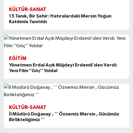
KÜLTÜR-SANAT
15 Tanık, Bir Şehir: Hatıralardaki Mersin Yoğun
Katılımla Tanıtıldı
EĞITIM
Yönetmen Erdal Açık Müjdeyi Erdemli’den Verdi:
Yeni Film "Göç" Yolda!
KÜLTÜR-SANAT
İl Müdürü Doğanay , '' Öznemiz Mersin , Gücümüz
Birlikteliğimiz ''