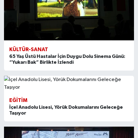
KÜLTÜR-SANAT
65 Yaş Üstü Hastalar İçin Duygu Dolu Sinema Günü:
“Yukarı Bak” Birlikte İzlendi
EĞITIM
İçel Anadolu Lisesi, Yörük Dokumalarını Geleceğe
Taşıyor