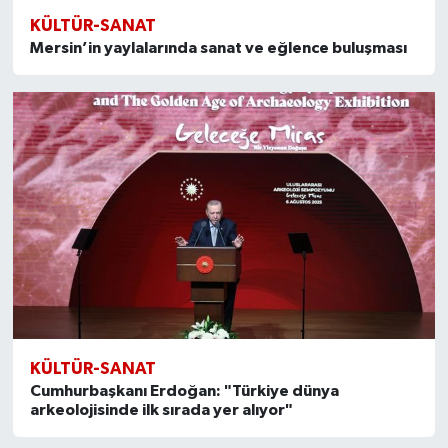
KÜLTÜR-SANAT
Mersin’in yaylalarında sanat ve eğlence buluşması
KÜLTÜR-SANAT
Cumhurbaşkanı Erdoğan: "Türkiye dünya
arkeolojisinde ilk sırada yer alıyor"