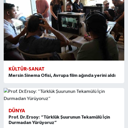
KÜLTÜR-SANAT
Mersin Sinema Ofisi, Avrupa film ağında yerini aldı
DÜNYA
Prof. Dr.Ersoy: “Türklük Şuurunun Tekamülü İçin
Durmadan Yürüyoruz”