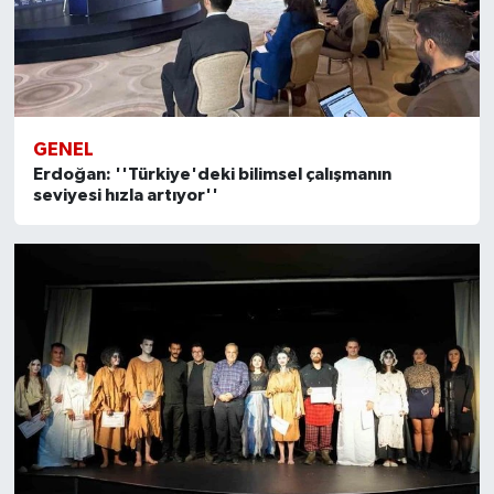
GENEL
Erdoğan: ''Türkiye'deki bilimsel çalışmanın
seviyesi hızla artıyor''