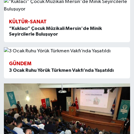
KÜLTÜR-SANAT
“Kuklacı” Çocuk Müzikali Mersin'de Minik
Seyircilerle Buluşuyor
GÜNDEM
3 Ocak Ruhu Yörük Türkmen Vakfı’nda Yaşatıldı