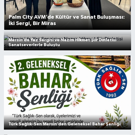
Resmi İlan
Palm City AVM’de Kültür ve Sanat Buluşması:
İki Sergi, Bir Miras
Sağlık
Mersin’de Yaz Sergisi ve Nazım Hikmet Şiir Dinletisi
Siyaset
Sanatseverlerle Buluştu
Spor
Yaşam
Türk Sağlık-Sen Mersin’den Geleneksel Bahar Şenliği