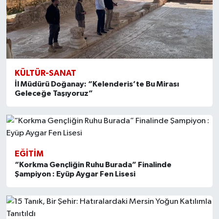
KÜLTÜR-SANAT
İl Müdürü Doğanay: “Kelenderis’te Bu Mirası
Geleceğe Taşıyoruz”
EĞITIM
“Korkma Gençliğin Ruhu Burada” Finalinde
Şampiyon : Eyüp Aygar Fen Lisesi