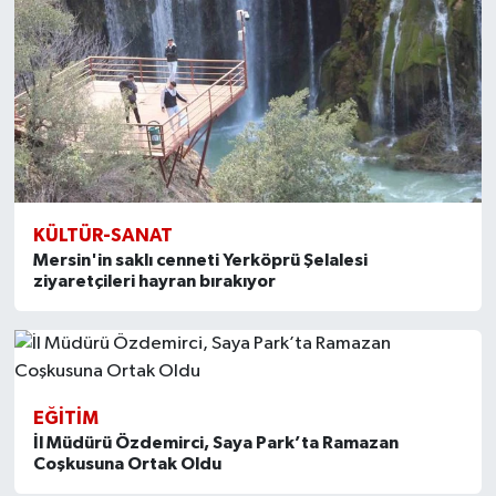
KÜLTÜR-SANAT
Mersin'in saklı cenneti Yerköprü Şelalesi
ziyaretçileri hayran bırakıyor
EĞITIM
İl Müdürü Özdemirci, Saya Park’ta Ramazan
Coşkusuna Ortak Oldu