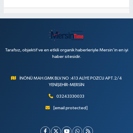
Tarafsız, objektif ve en etkili organik haberleriyle Mersin'in en iyi
haber sitesidir.
İNÖNÜ MAH.GMK BLV.NO :413 ALİYE POZCU APT.2/4
YENİŞEHİR-MERSİN
03243330033
[email protected]