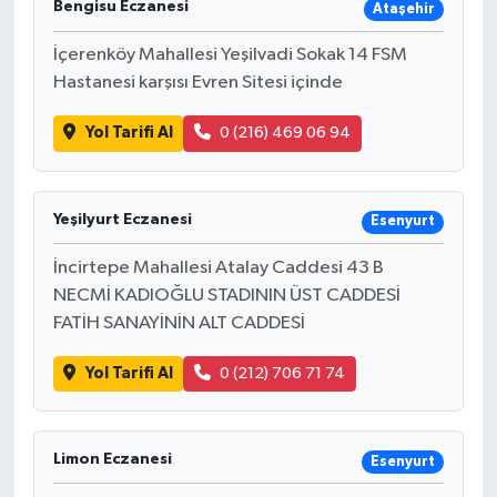
Bengisu Eczanesi
Ataşehir
İçerenköy Mahallesi Yeşilvadi Sokak 14 FSM
Hastanesi karşısı Evren Sitesi içinde
Yol Tarifi Al
0 (216) 469 06 94
Yeşilyurt Eczanesi
Esenyurt
İncirtepe Mahallesi Atalay Caddesi 43 B
NECMİ KADIOĞLU STADININ ÜST CADDESİ
FATİH SANAYİNİN ALT CADDESİ
Yol Tarifi Al
0 (212) 706 71 74
Limon Eczanesi
Esenyurt