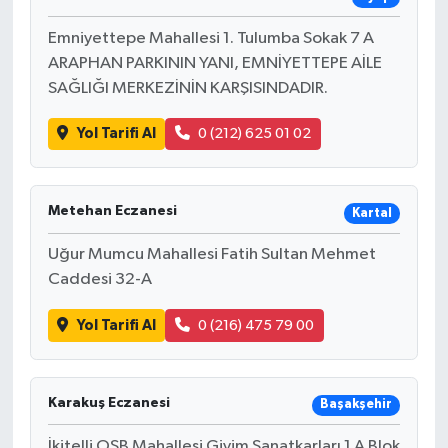
Emniyettepe Mahallesi 1. Tulumba Sokak 7 A
ARAPHAN PARKININ YANI, EMNİYETTEPE AİLE
SAĞLIĞI MERKEZİNİN KARŞISINDADIR.
Yol Tarifi Al
0 (212) 625 01 02
Metehan Eczanesi
Kartal
Uğur Mumcu Mahallesi Fatih Sultan Mehmet
Caddesi 32-A
Yol Tarifi Al
0 (216) 475 79 00
Karakuş Eczanesi
Başakşehir
İkitelli OSB Mahallesi Giyim Sanatkarları 1 A Blok