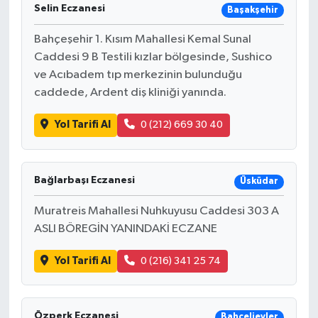
Selin Eczanesi
Başakşehir
Bahçeşehir 1. Kısım Mahallesi Kemal Sunal
Caddesi 9 B Testili kızlar bölgesinde, Sushico
ve Acıbadem tıp merkezinin bulunduğu
caddede, Ardent diş kliniği yanında.
Yol Tarifi Al
0 (212) 669 30 40
Bağlarbaşı Eczanesi
Üsküdar
Muratreis Mahallesi Nuhkuyusu Caddesi 303 A
ASLI BÖREGİN YANINDAKİ ECZANE
Yol Tarifi Al
0 (216) 341 25 74
Özperk Eczanesi
Bahçelievler