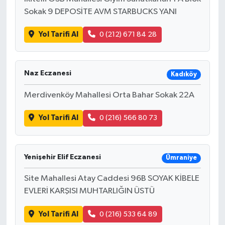
Sokak 9 DEPOSİTE AVM STARBUCKS YANI
Yol Tarifi Al
0 (212) 671 84 28
Naz Eczanesi
Kadıköy
Merdivenköy Mahallesi Orta Bahar Sokak 22A
Yol Tarifi Al
0 (216) 566 80 73
Yenişehir Elif Eczanesi
Ümraniye
Site Mahallesi Atay Caddesi 96B SOYAK KİBELE
EVLERİ KARŞISI MUHTARLIĞIN ÜSTÜ
Yol Tarifi Al
0 (216) 533 64 89