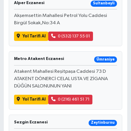
Alper Eczanesi
Sultanbeyli
Akşemsettin Mahallesi Petrol Yolu Caddesi
Birgül Sokak,No:34 A
Yol Tarifi Al
0 (532) 137 55 01
Metro Atakent Eczanesi
Ümraniye
Atakent Mahallesi Reşitpaşa Caddesi 73 D
ATAKENT DÖNERCİ CELAL USTA VE ZİGANA
DÜĞÜN SALONUNUN YANI
Yol Tarifi Al
0 (216) 461 51 71
Sezgin Eczanesi
Zeytinburnu