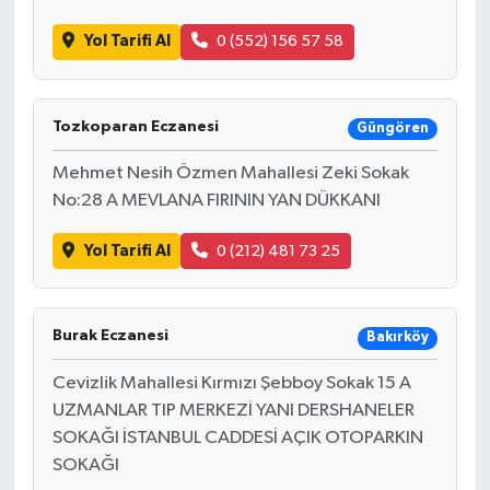
Yol Tarifi Al
0 (552) 156 57 58
Tozkoparan Eczanesi
Güngören
Mehmet Nesih Özmen Mahallesi Zeki Sokak
No:28 A MEVLANA FIRININ YAN DÜKKANI
Yol Tarifi Al
0 (212) 481 73 25
Burak Eczanesi
Bakırköy
Cevizlik Mahallesi Kırmızı Şebboy Sokak 15 A
UZMANLAR TIP MERKEZİ YANI DERSHANELER
SOKAĞI İSTANBUL CADDESİ AÇIK OTOPARKIN
SOKAĞI