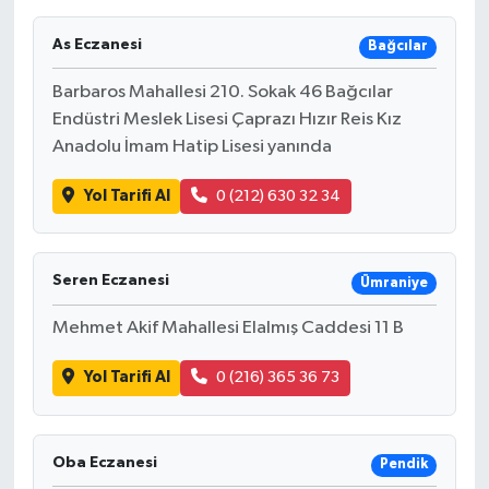
As Eczanesi
Bağcılar
Barbaros Mahallesi 210. Sokak 46 Bağcılar
Endüstri Meslek Lisesi Çaprazı Hızır Reis Kız
Anadolu İmam Hatip Lisesi yanında
Yol Tarifi Al
0 (212) 630 32 34
Seren Eczanesi
Ümraniye
Mehmet Akif Mahallesi Elalmış Caddesi 11 B
Yol Tarifi Al
0 (216) 365 36 73
Oba Eczanesi
Pendik