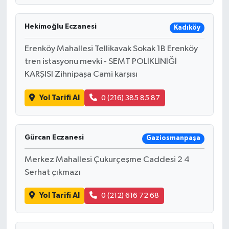
Hekimoğlu Eczanesi
Kadıköy
Erenköy Mahallesi Tellikavak Sokak 1B Erenköy
tren istasyonu mevki - SEMT POLİKLİNİĞİ
KARŞISI Zihnipaşa Cami karşısı
Yol Tarifi Al
0 (216) 385 85 87
Gürcan Eczanesi
Gaziosmanpaşa
Merkez Mahallesi Çukurçeşme Caddesi 2 4
Serhat çıkmazı
Yol Tarifi Al
0 (212) 616 72 68