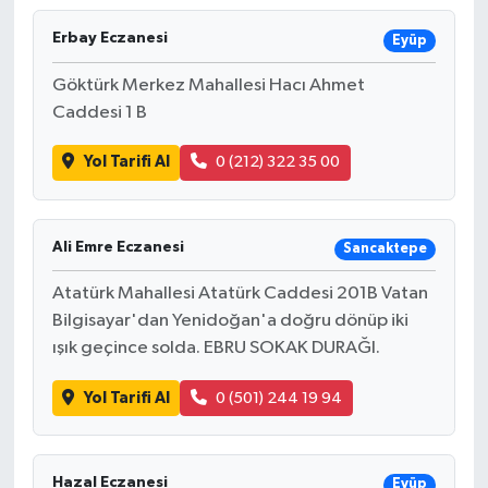
Erbay Eczanesi
Eyüp
Göktürk Merkez Mahallesi Hacı Ahmet
Caddesi 1 B
Yol Tarifi Al
0 (212) 322 35 00
Ali Emre Eczanesi
Sancaktepe
Atatürk Mahallesi Atatürk Caddesi 201B Vatan
Bilgisayar'dan Yenidoğan'a doğru dönüp iki
ışık geçince solda. EBRU SOKAK DURAĞI.
Yol Tarifi Al
0 (501) 244 19 94
Hazal Eczanesi
Eyüp