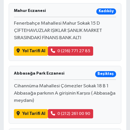
Mahur Eczanesi
Kadıköy
Fenerbahçe Mahallesi Mahur Sokak 15 D
ÇİFTEHAVUZLAR IŞIKLAR ŞANLIK MARKET
SIRASINDAKİ FİNANS BANK ALTI
Yol Tarifi Al
0 (216) 771 27 85
Abbasağa Park Eczanesi
Beşiktaş
Cihannüma Mahallesi Çömezler Sokak 18 B 1
Abbasağa parkının A girişinin Karşısı ( Abbasağa
meydanı)
Yol Tarifi Al
0 (212) 261 00 90