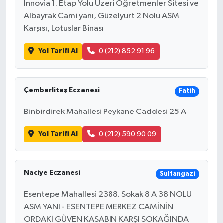
Innovia 1. Etap Yolu Üzeri Öğretmenler Sitesi ve
Albayrak Cami yanı, Güzelyurt 2 Nolu ASM
Karşısı, Lotuslar Binası
Yol Tarifi Al
0 (212) 852 91 96
Çemberlitaş Eczanesi
Fatih
Binbirdirek Mahallesi Peykane Caddesi 25 A
Yol Tarifi Al
0 (212) 590 90 09
Naciye Eczanesi
Sultangazi
Esentepe Mahallesi 2388. Sokak 8 A 38 NOLU
ASM YANI - ESENTEPE MERKEZ CAMİNİN
ORDAKİ GÜVEN KASABIN KARŞI SOKAĞINDA