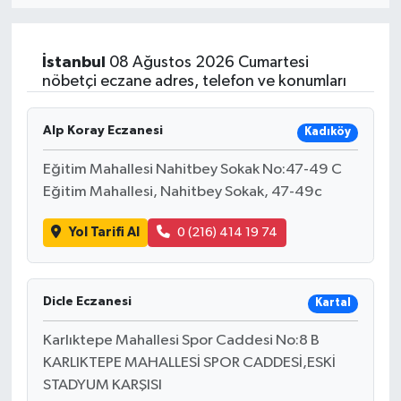
Resmi İlan
İstanbul
08 Ağustos 2026 Cumartesi
Sağlık
nöbetçi eczane adres, telefon ve konumları
Siyaset
Alp Koray Eczanesi
Kadıköy
Spor
Eğitim Mahallesi Nahitbey Sokak No:47-49 C
Eğitim Mahallesi, Nahitbey Sokak, 47-49c
Yaşam
Yol Tarifi Al
0 (216) 414 19 74
Dicle Eczanesi
Kartal
Karlıktepe Mahallesi Spor Caddesi No:8 B
KARLIKTEPE MAHALLESİ SPOR CADDESİ,ESKİ
STADYUM KARŞISI