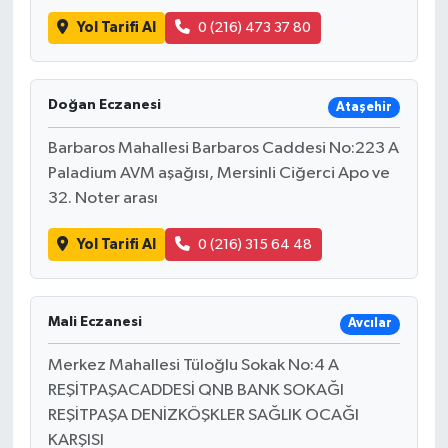
Yol Tarifi Al
0 (216) 473 37 80
Doğan Eczanesi
Ataşehir
Barbaros Mahallesi Barbaros Caddesi No:223 A
Paladium AVM aşağısı, Mersinli Ciğerci Apo ve
32. Noter arası
Yol Tarifi Al
0 (216) 315 64 48
Mali Eczanesi
Avcılar
Merkez Mahallesi Tüloğlu Sokak No:4 A
REŞİTPAŞACADDESİ QNB BANK SOKAĞI
REŞİTPAŞA DENİZKÖŞKLER SAĞLIK OCAĞI
KARŞISI