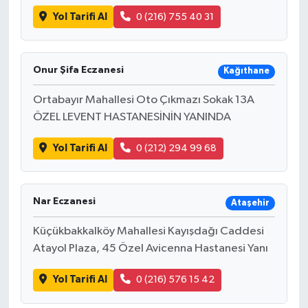
Yol Tarifi Al
0 (216) 755 40 31
Onur Şifa Eczanesi
Kağıthane
Ortabayır Mahallesi Oto Çıkmazı Sokak 13A
ÖZEL LEVENT HASTANESİNİN YANINDA
Yol Tarifi Al
0 (212) 294 99 68
Nar Eczanesi
Ataşehir
Küçükbakkalköy Mahallesi Kayışdağı Caddesi
Atayol Plaza, 45 Özel Avicenna Hastanesi Yanı
Yol Tarifi Al
0 (216) 576 15 42