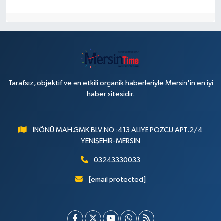
Tarafsız, objektif ve en etkili organik haberleriyle Mersin'in en iyi
haber sitesidir.
İNÖNÜ MAH.GMK BLV.NO :413 ALİYE POZCU APT.2/4
YENİŞEHİR-MERSİN
03243330033
[email protected]