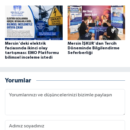
Mersin'deki elektrik
Mersin İŞKUR'dan Tercih
faciasında ikinci olay
Döneminde Bilgilendirme
tartışması: EMO Platformu
Seferberliği
bilimsel inceleme istedi
Yorumlar