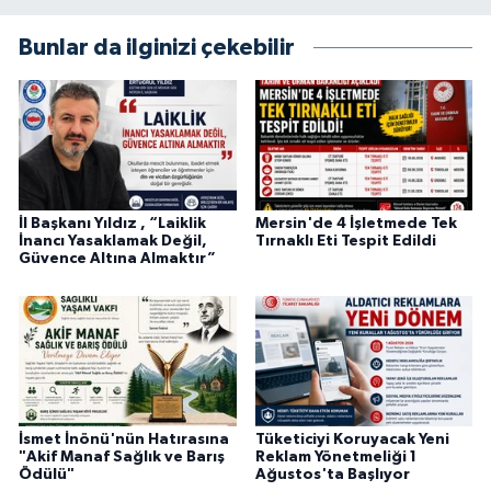
Bunlar da ilginizi çekebilir
İl Başkanı Yıldız , “Laiklik
Mersin'de 4 İşletmede Tek
İnancı Yasaklamak Değil,
Tırnaklı Eti Tespit Edildi
Güvence Altına Almaktır”
İsmet İnönü'nün Hatırasına
Tüketiciyi Koruyacak Yeni
"Akif Manaf Sağlık ve Barış
Reklam Yönetmeliği 1
Ödülü"
Ağustos'ta Başlıyor