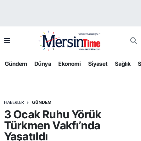
Asayiş
Hava Durumu
Bilim-Teknoloji
Trafik Durumu
Çevre
Süper Lig Puan Durumu ve Fikstür
Gündem
Dünya
Ekonomi
Siyaset
Sağlık
S
Dünya
Tüm Manşetler
Eğitim
Son Dakika Haberleri
HABERLER
GÜNDEM
Ekonomi
Haber Arşivi
3 Ocak Ruhu Yörük
Gündem
Türkmen Vakfı’nda
Yaşatıldı
Kültür-Sanat