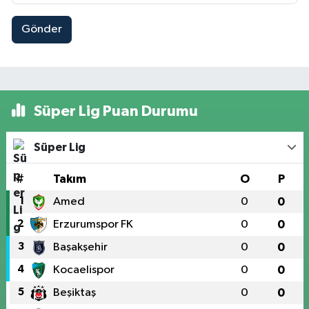
Gönder
Süper Lig Puan Durumu
Süper Lig
#
Takım
O
P
1
Amed
0
0
2
Erzurumspor FK
0
0
3
Başakşehir
0
0
4
Kocaelispor
0
0
5
Beşiktaş
0
0