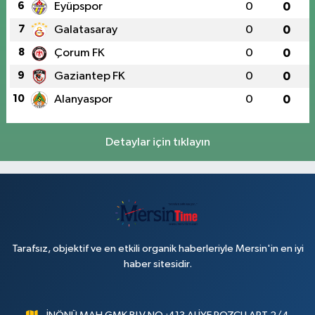
6
Eyüpspor
0
0
7
Galatasaray
0
0
8
Çorum FK
0
0
9
Gaziantep FK
0
0
10
Alanyaspor
0
0
Detaylar için tıklayın
Tarafsız, objektif ve en etkili organik haberleriyle Mersin'in en iyi
haber sitesidir.