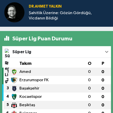
DR.AHMET YALKIN
Şahitlik Üzerine: Gözün Gördüğü,
Vicdanın Bildiği
Süper Lig Puan Durumu
Süper Lig
#
Takım
O
P
1
Amed
0
0
2
Erzurumspor FK
0
0
3
Başakşehir
0
0
4
Kocaelispor
0
0
5
Beşiktaş
0
0