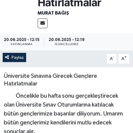
Hatırlatmalar
Resmi İlan
MURAT BAĞIŞ
Sağlık
20.06.2025 - 12:15
20.06.2025 - 12:19
Siyaset
YAYINLANMA
GÜNCELLEME
Spor
Paylaş
-
+
A
A
Yaşam
Üniversite Sınavına Girecek Gençlere
Hatırlatmalar
Öncelikle bu hafta sonu gerçekleştirecek
olan Üniversite Sınav Oturumlarına katılacak
bütün gençlerimize başarılar diliyorum. Umarım
bütün gençlerimiz kendilerini mutlu edecek
sonuçlar alır.