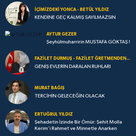
İÇIMIZDEKI YONCA - BETÜL YILDIZ
KENDİNE GEÇ KALMIŞ SAYILMAZSIN
AYTUR GEZER
Şeyhülmuharririn MUSTAFA GÖKTAŞ !
FAZILET DURMUŞ - FAZILET ĞRETMENDEN...
GENİŞ EVLERİN DARALAN RUHLARI
MURAT BAĞIŞ
TERCİHİN GELECEĞİN OLACAK
ERTUĞRUL YILDIZ
Şehadetin İzinde Bir Ömür: Şehit Molla
Kerim’i Rahmet ve Minnetle Anarken