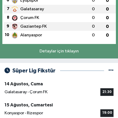
6
Eyüpspor
0
0
7
Galatasaray
0
0
8
Çorum FK
0
0
9
Gaziantep FK
0
0
10
Alanyaspor
0
0
Detaylar için tıklayın
Süper Lig Fikstür
14 Ağustos, Cuma
Galatasaray - Çorum FK
21:30
15 Ağustos, Cumartesi
Konyaspor - Rizespor
19:00