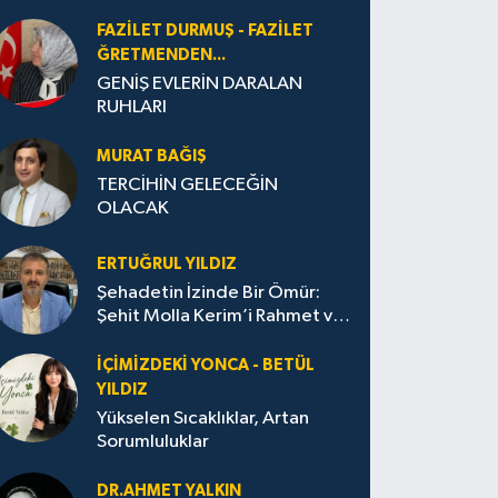
FAZILET DURMUŞ - FAZILET
ĞRETMENDEN...
GENİŞ EVLERİN DARALAN
RUHLARI
MURAT BAĞIŞ
TERCİHİN GELECEĞİN
OLACAK
ERTUĞRUL YILDIZ
Şehadetin İzinde Bir Ömür:
Şehit Molla Kerim’i Rahmet ve
Minnetle Anarken
İÇIMIZDEKI YONCA - BETÜL
YILDIZ
Yükselen Sıcaklıklar, Artan
Sorumluluklar
DR.AHMET YALKIN