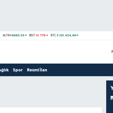
6660.55
13.779
3.101.434,46
ALTIN
BİST
BTC
ağlık
Spor
Resmi İlan