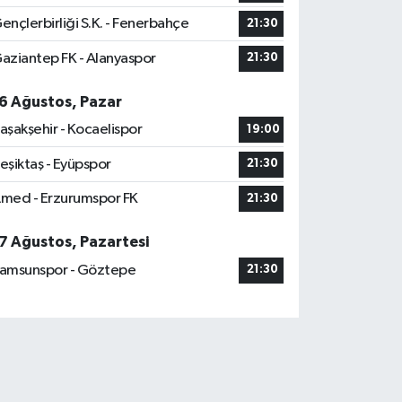
ençlerbirliği S.K. - Fenerbahçe
21:30
aziantep FK - Alanyaspor
21:30
6 Ağustos, Pazar
aşakşehir - Kocaelispor
19:00
eşiktaş - Eyüpspor
21:30
med - Erzurumspor FK
21:30
7 Ağustos, Pazartesi
amsunspor - Göztepe
21:30