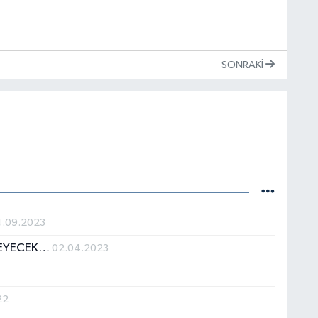
SONRAKI
4.09.2023
TMEYECEK…
02.04.2023
22