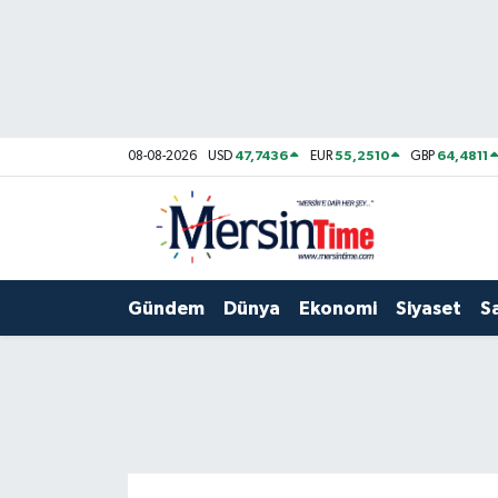
Asayiş
Hava Durumu
Bilim-Teknoloji
Trafik Durumu
47,7436
55,2510
64,4811
08-08-2026
USD
EUR
GBP
Çevre
Süper Lig Puan Durumu ve Fikstür
Dünya
Tüm Manşetler
Gündem
Dünya
Ekonomi
Siyaset
S
Eğitim
Son Dakika Haberleri
Ekonomi
Haber Arşivi
Gündem
Kültür-Sanat