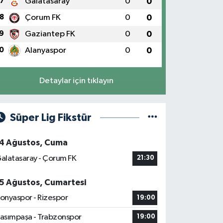
7
Galatasaray
0
0
8
Çorum FK
0
0
9
Gaziantep FK
0
0
0
Alanyaspor
0
0
Detaylar için tıklayın
Süper Lig Fikstür
4 Ağustos, Cuma
alatasaray - Çorum FK
21:30
5 Ağustos, Cumartesi
onyaspor - Rizespor
19:00
asımpaşa - Trabzonspor
19:00