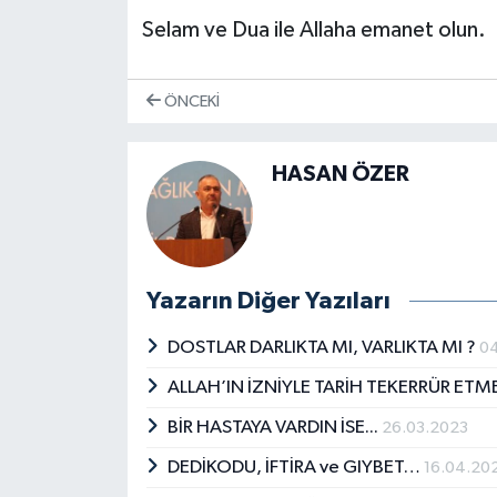
Selam ve Dua ile Allaha emanet olun.
ÖNCEKI
HASAN ÖZER
Yazarın Diğer Yazıları
DOSTLAR DARLIKTA MI, VARLIKTA MI ?
0
ALLAH’IN İZNİYLE TARİH TEKERRÜR E
BİR HASTAYA VARDIN İSE...
26.03.2023
DEDİKODU, İFTİRA ve GIYBET…
16.04.20