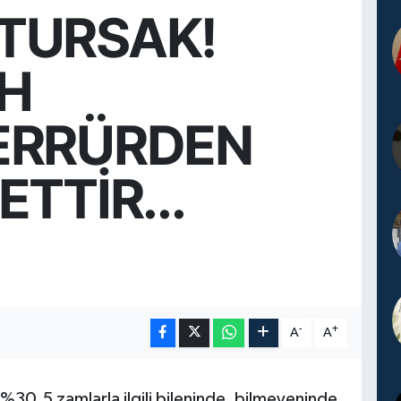
TURSAK!
İH
ERRÜRDEN
ETTİR...
-
+
A
A
30,5 zamlarla ilgili bileninde, bilmeyeninde