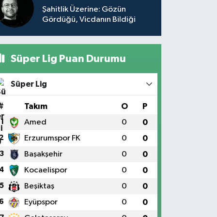
Şahitlik Üzerine: Gözün
Gördüğü, Vicdanın Bildiği
Süper Lig Puan Durumu
Süper Lig
#
Takım
O
P
1
Amed
0
0
2
Erzurumspor FK
0
0
3
Başakşehir
0
0
4
Kocaelispor
0
0
5
Beşiktaş
0
0
6
Eyüpspor
0
0