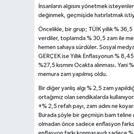
İnsanların algısını yönetmek isteyenleri
değinmek, geçmişide hatırlatmak ist
Öncelikle, bir grup; TÜİK yıllık % 36,5
verdiler, toplamda % 30,5 zam ile mem
hemen sahaya sürdüler. Sosyal medy
GERÇEK ise Yıllık Enflasyonun % 8,45 
%27,5 kısmını Ocakta alınması. Yani %2
memura zam yapılmış oldu.
Bir diğer yanlış algı % 2,5 zam yapıld
ortağımız olan sendikalarda kullanıyor.
+% 2,5 refah payı, zam adını ne koyar
Burada şöyle bir geçmişin bam teline
olmadan önce sadece enflasyon farks
enflasyon farkı konmasaydı sadece %