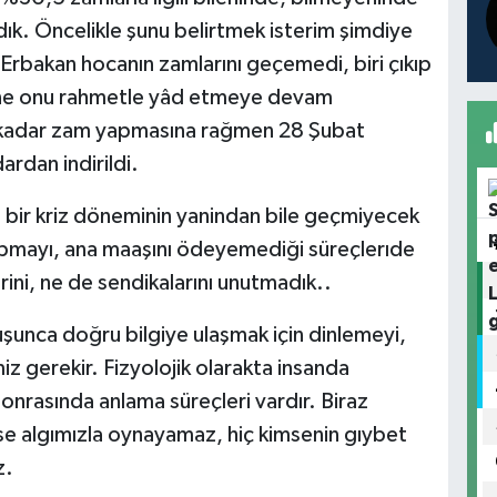
dık. Öncelikle şunu belirtmek isterim şimdiye
 Erbakan hocanın zamlarını geçemedi, biri çıkıp
ine onu rahmetle yâd etmeye devam
 kadar zam yapmasına rağmen 28 Şubat
ardan indirildi.
 bir kriz döneminin yanindan bile geçmiyecek
pmayı, ana maaşını ödeyemediği süreçlerıde
erini, ne de sendikalarını unutmadık..
şunca doğru bilgiye ulaşmak için dinlemeyi,
iz gerekir. Fizyolojik olarakta insanda
rasında anlama süreçleri vardır. Biraz
se algımızla oynayamaz, hiç kimsenin gıybet
z.