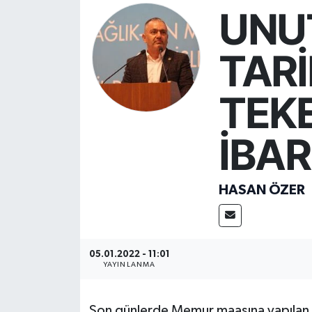
UNU
Resmi İlan
TAR
Sağlık
TEK
Siyaset
Spor
İBAR
Yaşam
HASAN ÖZER
05.01.2022 - 11:01
YAYINLANMA
Son günlerde Memur maaşına yapılan %