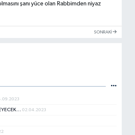
 olmasını şanı yüce olan Rabbimden niyaz
SONRAKI
4.09.2023
TMEYECEK…
02.04.2023
22