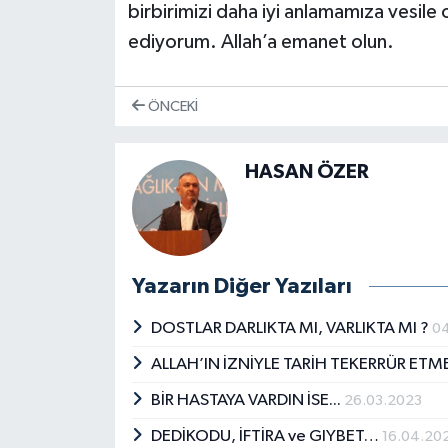
birbirimizi daha iyi anlamamıza vesile
ediyorum. Allah’a emanet olun.
ÖNCEKI
HASAN ÖZER
Yazarın Diğer Yazıları
DOSTLAR DARLIKTA MI, VARLIKTA MI ?
0
ALLAH’IN İZNİYLE TARİH TEKERRÜR E
BİR HASTAYA VARDIN İSE...
26.03.2023
DEDİKODU, İFTİRA ve GIYBET…
16.04.20