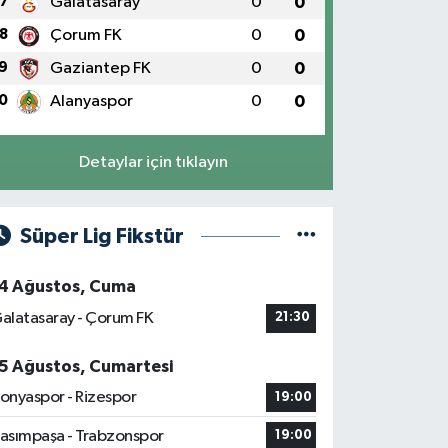
7
Galatasaray
0
0
8
Çorum FK
0
0
9
Gaziantep FK
0
0
0
Alanyaspor
0
0
Detaylar için tıklayın
Süper Lig Fikstür
4 Ağustos, Cuma
alatasaray - Çorum FK
21:30
5 Ağustos, Cumartesi
onyaspor - Rizespor
19:00
asımpaşa - Trabzonspor
19:00