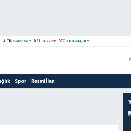
6660.55
13.779
3.101.414,01
ALTIN
BİST
BTC
ağlık
Spor
Resmi İlan