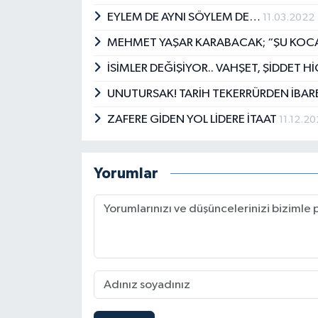
EYLEM DE AYNI SÖYLEM DE…
11.03.2022
MEHMET YAŞAR KARABACAK; “ŞU KOCA
İSİMLER DEĞİŞİYOR.. VAHŞET, ŞİDDET H
UNUTURSAK! TARİH TEKERRÜRDEN İBARE
ZAFERE GİDEN YOL LİDERE İTAAT
11.12.20
Yorumlar