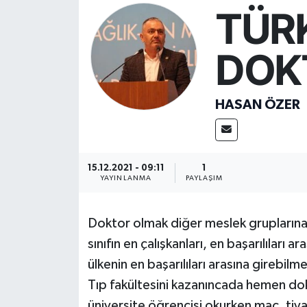
TÜRK
Resmi İlan
DOK
Sağlık
Siyaset
HASAN ÖZER
Spor
Yaşam
15.12.2021 - 09:11
1
YAYINLANMA
PAYLAŞIM
Doktor olmak diğer meslek gruplarına 
sınıfın en çalışkanları, en başarılıları
ülkenin en başarılıları arasına girebilme
Tıp fakültesini kazanıncada hemen dok
üniversite öğrencisi okurken maç, tiyat