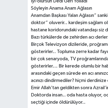
İyi-olursun Dedi Geri Yolladı
Söyleyin Anama Anam Ağlasın
Anamdan Başkası Yalan Ağlasın” sanki 
doktor” oluverir.. kardeşim sağlam ol
hastane koridorundaki vatandaşı siz 
Bazı türkülerde de zehirden acı derler
Birçok Televizyon dizileride, proğram
gösterirler.. Topluma zerre kadar fa
bir çok senaryoda, TV proğramlarınd
gösterirler... Bir kerede olumlu bir h
arasındaki geçen sürede en acı anınızda
acınızı dindirmediler? hiçmi derdiniz
Emir Allah’tan geldikten sonra Azrail’
Doktorda insan.. oda hasta oluyor, o
seçtiği içinde öldürülüyor..