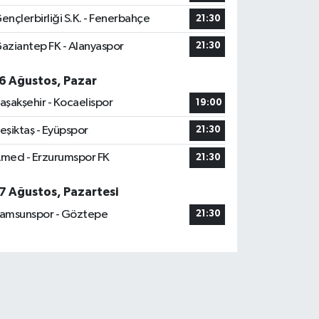
ençlerbirliği S.K. - Fenerbahçe
21:30
aziantep FK - Alanyaspor
21:30
6 Ağustos, Pazar
aşakşehir - Kocaelispor
19:00
eşiktaş - Eyüpspor
21:30
med - Erzurumspor FK
21:30
7 Ağustos, Pazartesi
amsunspor - Göztepe
21:30