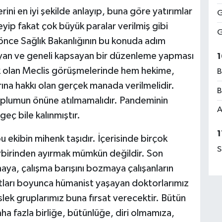
i en iyi şekilde anlayıp, buna göre yatırımlar
G
ip fakat çok büyük paralar verilmiş gibi
G
nce Sağlık Bakanlığının bu konuda adım
mayan ve geneli kapsayan bir düzenleme yapması
1
ak olan Meclis görüşmelerinde hem hekime,
B
ına hakkı olan gerçek manada verilmelidir.
B
toplumun önüne atılmamalıdır. Pandeminin
A
eç bile kalınmıştır.
1
bu ekibin mihenk taşıdır. İçerisinde birçok
S
rbirinden ayırmak mümkün değildir. Son
aya, çalışma barışını bozmaya çalışanların
yatları boyunca hümanist yaşayan doktorlarımız
lek gruplarımız buna fırsat verecektir. Bütün
a fazla birliğe, bütünlüğe, diri olmamıza,