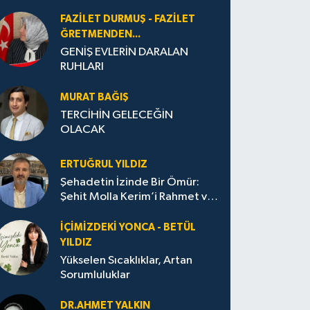
FAZILET DURMUŞ - FAZILET
ĞRETMENDEN...
GENİŞ EVLERİN DARALAN
RUHLARI
MURAT BAĞIŞ
TERCİHİN GELECEĞİN
OLACAK
ERTUĞRUL YILDIZ
Şehadetin İzinde Bir Ömür:
Şehit Molla Kerim’i Rahmet ve
Minnetle Anarken
İÇIMIZDEKI YONCA - BETÜL
YILDIZ
Yükselen Sıcaklıklar, Artan
Sorumluluklar
DR.AHMET YALKIN