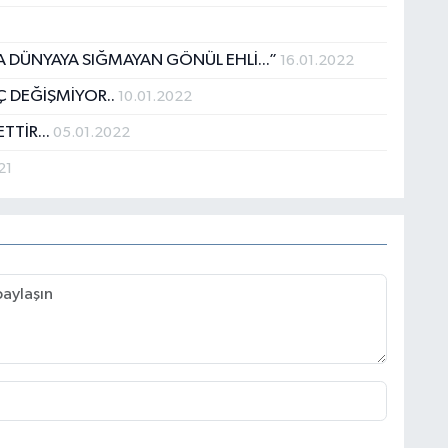
 DÜNYAYA SIĞMAYAN GÖNÜL EHLİ...”
16.01.2022
İÇ DEĞİŞMİYOR..
10.01.2022
TTİR...
05.01.2022
21