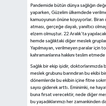
Pandemide bütün dünya sağlığın değerin
yaparken, Güzelim ülkemdede verilmey
kamuoyunun önüne koyuyorlar. Biran ö
atması, gerçeğe dayalı, yanıltıcı ol
elzem olmuştur. 22 Aralık’ta yapılac
hemde sağlıktaki diğer meslek gruplar
Yapılmayan, verilmeyen paralar için 
kahramanlarına hakkını teslim etmede g
Sağlık bir ekip işidir, doktorlarımızda 
meslek grubunu barındıran bu ekibi bi
dönemlerde bu ekibin içine fitne sokm
sayısı giderek arttı. Eminimki, ne ha
buna fırsat verecektir, nede diğer mes
bu yaşadıklarımızı her zamankinden dah