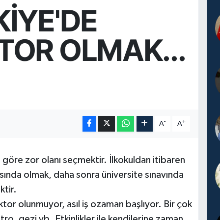
İYE'DE
TOR OLMAK...
-
+
A
A
göre zor olanı seçmektir. İlkokuldan itibaren
 arasında olmak, daha sonra üniversite sınavında
ktir.
tor olunmuyor, asıl iş ozaman başlıyor. Bir çok
ro, gezi vb. Etkinlikler ile kendilerine zaman