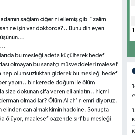
adamın sağlam ciğerini ellemiş gibi “zalim
san ne işin var doktorda?.. Bunu dinleyen
1
düşünün...
...
larıda bu mesleği adeta küçülterek hedef
ydası olmayan bu sanatçı müsveddeleri malesef
a hep olumsuzluktan giderek bu mesleği hedef
aber yapın.. bir kerede doğum ile ölüm
1
 size dokunan şifa veren eli anlatın.. hiçmi
G
e derman olmadılar? Ölüm Allah’ın emri diyoruz.
in elinden can almak kimin haddine. Sonuçta
1
da ölüyor, maalesef bazende sırf bu mesleği
K
K