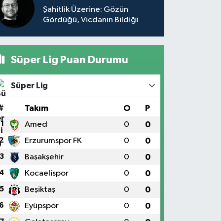
Şahitlik Üzerine: Gözün
Gördüğü, Vicdanın Bildiği
Süper Lig Puan Durumu
Süper Lig
#
Takım
O
P
1
Amed
0
0
2
Erzurumspor FK
0
0
3
Başakşehir
0
0
4
Kocaelispor
0
0
5
Beşiktaş
0
0
6
Eyüpspor
0
0