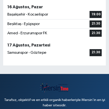
16 Ağustos, Pazar
Başakşehir - Kocaelispor
19:00
Beşiktaş - Eyüpspor
21:30
Amed - Erzurumspor FK
21:30
17 Ağustos, Pazartesi
Samsunspor - Göztepe
21:30
Tarafsız, objektif ve en etkili organik haberleriyle Mersin'in en iyi
haber sitesidir.