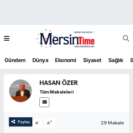
Asayiş
Hava Durumu
Bilim-Teknoloji
Trafik Durumu
Çevre
Süper Lig Puan Durumu ve Fikstür
Gündem
Dünya
Ekonomi
Siyaset
Sağlık
S
Dünya
Tüm Manşetler
HASAN ÖZER
Eğitim
Son Dakika Haberleri
Tüm Makaleleri
Ekonomi
Haber Arşivi
Gündem
Paylaş
-
+
29 Makale
A
A
Kültür-Sanat