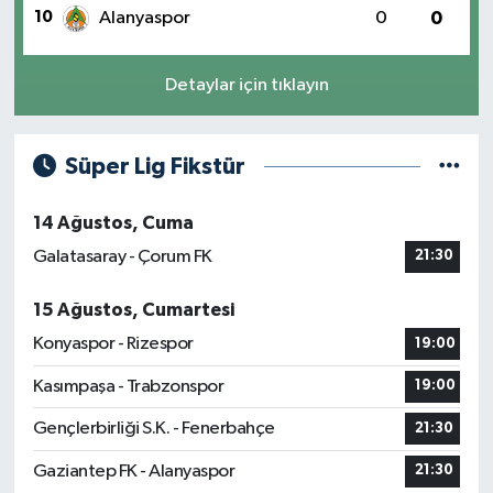
10
Alanyaspor
0
0
Detaylar için tıklayın
Süper Lig Fikstür
14 Ağustos, Cuma
Galatasaray - Çorum FK
21:30
15 Ağustos, Cumartesi
Konyaspor - Rizespor
19:00
Kasımpaşa - Trabzonspor
19:00
Gençlerbirliği S.K. - Fenerbahçe
21:30
Gaziantep FK - Alanyaspor
21:30