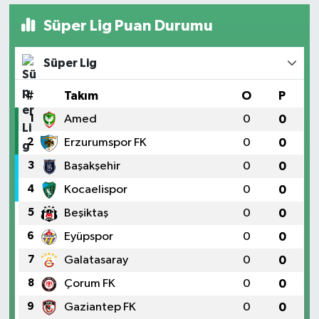
Süper Lig Puan Durumu
Süper Lig
#
Takım
O
P
1
Amed
0
0
2
Erzurumspor FK
0
0
3
Başakşehir
0
0
4
Kocaelispor
0
0
5
Beşiktaş
0
0
6
Eyüpspor
0
0
7
Galatasaray
0
0
8
Çorum FK
0
0
9
Gaziantep FK
0
0