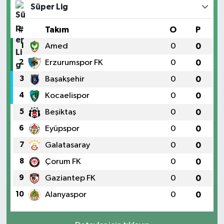
Süper Lig
#
Takım
O
P
1
Amed
0
0
2
Erzurumspor FK
0
0
3
Başakşehir
0
0
4
Kocaelispor
0
0
5
Beşiktaş
0
0
6
Eyüpspor
0
0
7
Galatasaray
0
0
8
Çorum FK
0
0
9
Gaziantep FK
0
0
10
Alanyaspor
0
0