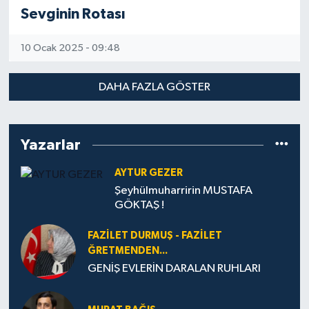
Sevginin Rotası
10 Ocak 2025 - 09:48
DAHA FAZLA GÖSTER
Yazarlar
AYTUR GEZER
Şeyhülmuharririn MUSTAFA
GÖKTAŞ !
FAZILET DURMUŞ - FAZILET
ĞRETMENDEN...
GENİŞ EVLERİN DARALAN RUHLARI