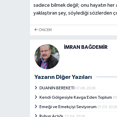
sadece bilmek değil; onu hayatın her a
yaklaştıran şey, söylediği sözlerden ço
ÖNCEKI
İMRAN BAĞDEMİR
Yazarın Diğer Yazıları
DUANIN BEREKETİ
07.06.2026
Kendi Gölgesiyle Kavga Eden Toplum
0
Emeği ve Emekçiyi Seviyorum
01.05.202
Ruhun Açlığı
25.04.2026