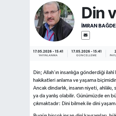
Din v
Resmi İlan
Sağlık
İMRAN BAĞDE
Siyaset
Spor
17.05.2026 - 15:41
17.05.2026 - 15:41
YAYINLANMA
GÜNCELLEME
PAY
Yaşam
Din; Allah’ın insanlığa gönderdiği ilahî
hakikatleri anlama ve yaşama biçimidir
Ancak dindarlık, insanın niyeti, ahlâkı, 
ya da yanlış olabilir. Günümüzde en 
çıkmaktadır: Dini bilmek ile dini yaş
Bugün birçok insan dinî kavramları, hü