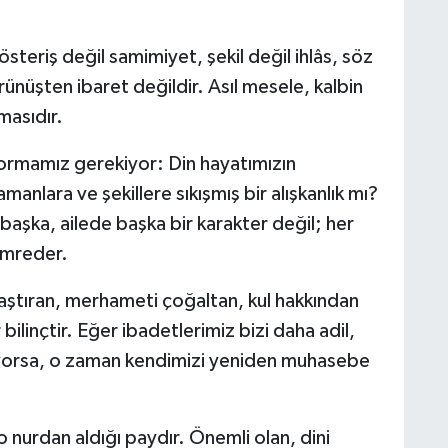
steriş değil samimiyet, şekil değil ihlâs, söz
rünüşten ibaret değildir. Asıl mesele, kalbin
masıdır.
ormamız gerekiyor: Din hayatımızın
anlara ve şekillere sıkışmış bir alışkanlık mı?
aşka, ailede başka bir karakter değil; her
 emreder.
laştıran, merhameti çoğaltan, kul hakkından
 bilinçtir. Eğer ibadetlerimiz bizi daha adil,
yorsa, o zaman kendimizi yeniden muhasebe
n o nurdan aldığı paydır. Önemli olan, dini