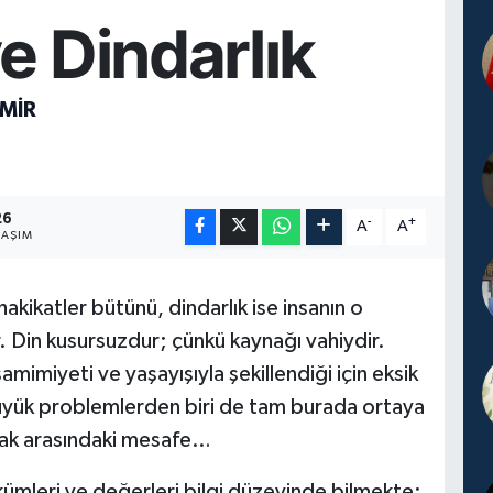
e Dindarlık
MİR
26
-
+
A
A
LAŞIM
 hakikatler bütünü, dindarlık ise insanın o
. Din kusursuzdur; çünkü kaynağı vahiydir.
samimiyeti ve yaşayışıyla şekillendiği için eksik
büyük problemlerden biri de tam burada ortaya
amak arasındaki mesafe…
kümleri ve değerleri bilgi düzeyinde bilmekte;