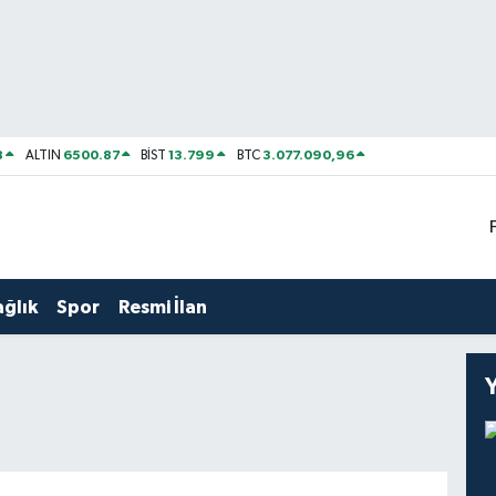
8
6500.87
13.799
3.077.090,96
ALTIN
BİST
BTC
ağlık
Spor
Resmi İlan