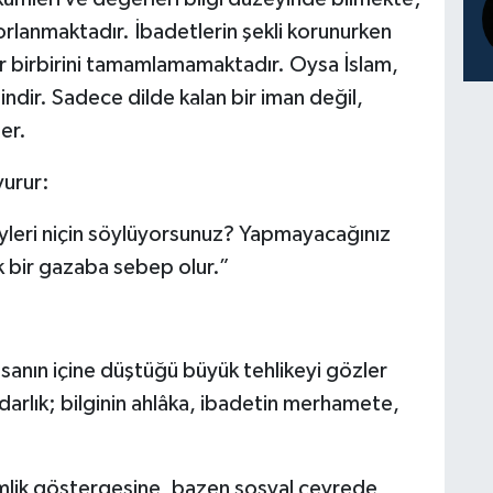
zorlanmaktadır. İbadetlerin şekli korunurken
r birbirini tamamlamamaktadır. Oysa İslam,
ndir. Sadece dilde kalan bir iman değil,
er.
yurur:
leri niçin söylüyorsunuz? Yapmayacağınız
k bir gazaba sebep olur.”
nsanın içine düştüğü büyük tehlikeyi gözler
rlık; bilginin ahlâka, ibadetin merhamete,
imlik göstergesine, bazen sosyal çevrede