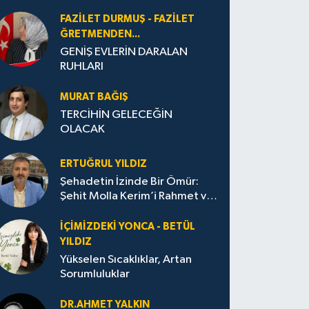
FAZILET DURMUŞ - FAZILET
ĞRETMENDEN...
GENİŞ EVLERİN DARALAN
RUHLARI
MURAT BAĞIŞ
TERCİHİN GELECEĞİN
OLACAK
ERTUĞRUL YILDIZ
Şehadetin İzinde Bir Ömür:
Şehit Molla Kerim’i Rahmet ve
Minnetle Anarken
İÇIMIZDEKI YONCA - BETÜL
YILDIZ
Yükselen Sıcaklıklar, Artan
Sorumluluklar
DR.AHMET YALKIN