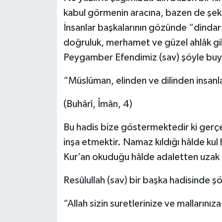
kabul görmenin aracına, bazen de şeki
İnsanlar başkalarının gözünde “dindar
doğruluk, merhamet ve güzel ahlâk gi
Peygamber Efendimiz (sav) şöyle bu
“Müslüman, elinden ve dilinden insanla
(Buhârî, Îmân, 4)
Bu hadis bize göstermektedir ki gerçek
inşa etmektir. Namaz kıldığı hâlde kul 
Kur’an okuduğu hâlde adaletten uzak d
Resûlullah (sav) bir başka hadisinde ş
“Allah sizin suretlerinize ve mallarınız