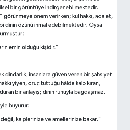
lsel bir görüntüye indirgenebilmektedir.
” görünmeye önem verirken; kul hakkı, adalet,
bi dinin özünü ihmal edebilmektedir. Oysa
yurmuştur:
rın emin olduğu kişidir.”
 dindarlık, insanlara güven veren bir şahsiyet
hakkı yiyen, oruç tuttuğu hâlde kalp kıran,
uran bir anlayış; dinin ruhuyla bağdaşmaz.
öyle buyurur:
a değil, kalplerinize ve amellerinize bakar.”