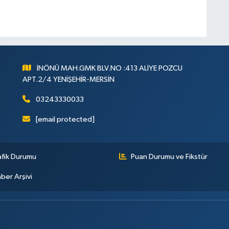
İNÖNÜ MAH.GMK BLV.NO :413 ALİYE POZCU
APT.2/4 YENİŞEHİR-MERSİN
03243330033
[email protected]
afik Durumu
Puan Durumu ve Fikstür
ber Arşivi