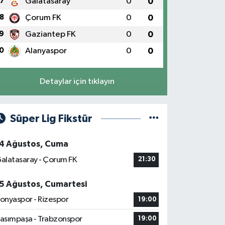
7
Galatasaray
0
0
8
Çorum FK
0
0
9
Gaziantep FK
0
0
0
Alanyaspor
0
0
Detaylar için tıklayın
Süper Lig Fikstür
4 Ağustos, Cuma
alatasaray - Çorum FK
21:30
5 Ağustos, Cumartesi
onyaspor - Rizespor
19:00
asımpaşa - Trabzonspor
19:00