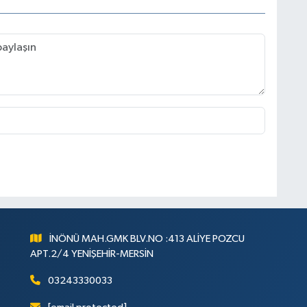
İNÖNÜ MAH.GMK BLV.NO :413 ALİYE POZCU
APT.2/4 YENİŞEHİR-MERSİN
03243330033