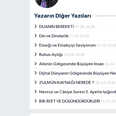
Yazarın Diğer Yazıları
DUANIN BEREKETİ
07.06.2026
Din ve Dindarlık
17.05.2026
Emeği ve Emekçiyi Seviyorum
01.05.202
Ruhun Açlığı
25.04.2026
Ailenin Gölgesinde Büyüyen İnsan
18.04
Dijital Dünyanın Gölgesinde Büyüyen Nesi
ZULMÜN KAYNAĞI NEREDE ?
28.03.2026
Nevruz ve Câsiye Suresi 5. Ayetin Işığınd
BİR ÂYET VE DÜŞÜNDÜRDÜKLERİ
19.03.2