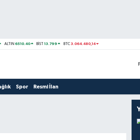
6510.40
13.799
3.064.480,14
ALTIN
BİST
BTC
ağlık
Spor
Resmi İlan