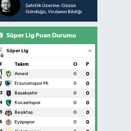
Şahitlik Üzerine: Gözün
Gördüğü, Vicdanın Bildiği
Süper Lig Puan Durumu
Süper Lig
#
Takım
O
P
1
Amed
0
0
2
Erzurumspor FK
0
0
3
Başakşehir
0
0
4
Kocaelispor
0
0
5
Beşiktaş
0
0
6
Eyüpspor
0
0