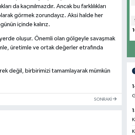
ıkları da kaçınılmazdır. Ancak bu farklılıkları
 olarak görmek zorundayız. Aksi halde her
günün içinde kalırız.
1
u yerde oluşur. Önemli olan gölgeyle savaşmak
limle, üretimle ve ortak değerler etrafında
erek değil, birbirimizi tamamlayarak mümkün
1
G
SONRAKI
1
K
K