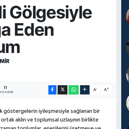
i Gölgesiyle
a Eden
lum
MİR
11
-
+
A
A
AYLAŞIM
 göstergelerin iyileşmesiyle sağlanan bir
 ortak aklın ve toplumsal uzlaşının birlikte
 zaman toplumlar, enerjilerini üretmeye ve