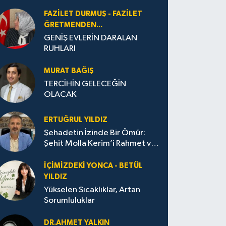
FAZILET DURMUŞ - FAZILET
ĞRETMENDEN...
GENİŞ EVLERİN DARALAN
RUHLARI
MURAT BAĞIŞ
TERCİHİN GELECEĞİN
OLACAK
ERTUĞRUL YILDIZ
Şehadetin İzinde Bir Ömür:
Şehit Molla Kerim’i Rahmet ve
Minnetle Anarken
İÇIMIZDEKI YONCA - BETÜL
YILDIZ
Yükselen Sıcaklıklar, Artan
Sorumluluklar
DR.AHMET YALKIN