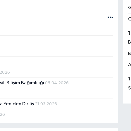
G
G
1
B
6
B
A
.2026
1
l: Bilişim Bağımlılığı
05.04.2026
S
a Yeniden Diriliş
21.03.2026
026