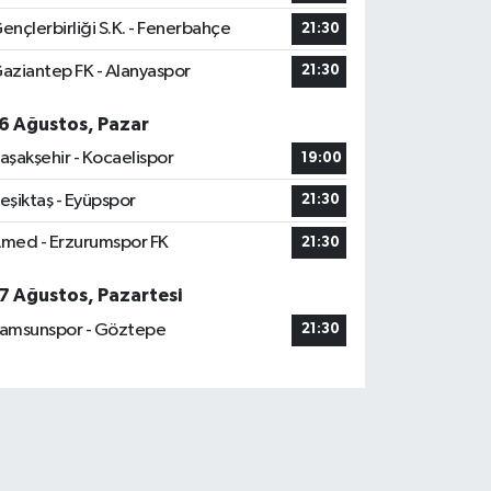
ençlerbirliği S.K. - Fenerbahçe
21:30
aziantep FK - Alanyaspor
21:30
6 Ağustos, Pazar
aşakşehir - Kocaelispor
19:00
eşiktaş - Eyüpspor
21:30
med - Erzurumspor FK
21:30
7 Ağustos, Pazartesi
amsunspor - Göztepe
21:30