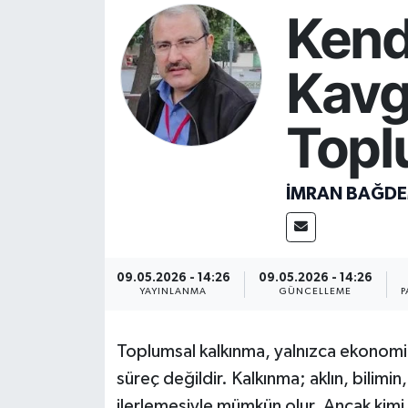
Kend
Resmi İlan
Kavg
Sağlık
Top
Siyaset
Spor
İMRAN BAĞDE
Yaşam
09.05.2026 - 14:26
09.05.2026 - 14:26
YAYINLANMA
GÜNCELLEME
P
Toplumsal kalkınma, yalnızca ekonomik
süreç değildir. Kalkınma; aklın, bilimin,
ilerlemesiyle mümkün olur. Ancak kimi