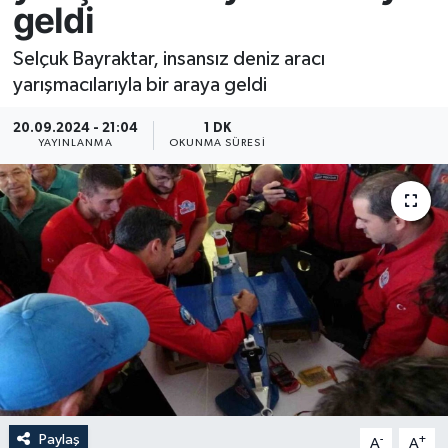
geldi
Resmi İlan
Selçuk Bayraktar, insansız deniz aracı
yarışmacılarıyla bir araya geldi
Sağlık
20.09.2024 - 21:04
1 DK
Siyaset
YAYINLANMA
OKUNMA SÜRESI
Spor
Yaşam
Paylaş
-
+
A
A