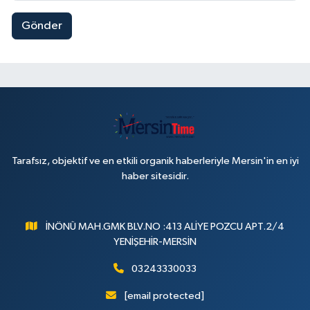
Gönder
Tarafsız, objektif ve en etkili organik haberleriyle Mersin'in en iyi
haber sitesidir.
İNÖNÜ MAH.GMK BLV.NO :413 ALİYE POZCU APT.2/4
YENİŞEHİR-MERSİN
03243330033
[email protected]