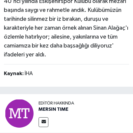
40'ncı yılında Eskişehirspor Kulübü olarak mezarı
başında saygı ve rahmetle andık. Kulübümüzün
tarihinde silinmez bir iz bırakan, duruşu ve
karakteriyle her zaman örnek alınan Sinan Alağaç'ı
özlemle hatırlıyor; ailesine, yakınlarına ve tüm
camiamıza bir kez daha başsağlığı diliyoruz'
ifadeleri yer aldı.
Kaynak:
İHA
EDITÖR HAKKINDA
MERSIN TIME