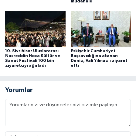
müdahale
10. Sivrihisar Uluslararası
Eskişehir Cumhuriyet
Nasreddin Hoca Kültür ve
Başsavcılığına atanan
Sanat Festivali 100 bin
Deniz, Vali Yılmaz'ı ziyaret
ziyaretçiyi ağırladı
etti
Yorumlar