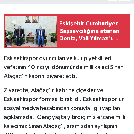
Eskişehir Cumhuriyet
Başsavcılığına atanan
Deniz, Vali Yılmaz'ı
ziyaret etti
Eskişehirspor oyuncuları ve kulüp yetkilileri,
vefatının 40'ncı yıl dönümünde milli kaleci Sinan
Alağaç'ın kabrini ziyaret etti.
Ziyarette, Alağaç'ın kabrine çiçekler ve
Eskişehirspor forması bırakıldı. Eskişehirspor'un
sosyal medya hesabından konuyla ilgili yapılan
açıklamada, 'Genç yaşta yitirdiğimiz efsane milli
kalecimiz Sinan Alağaç'ı, aramızdan ayrılışının