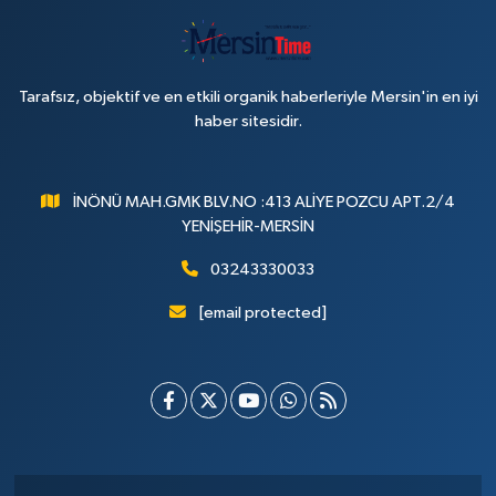
Tarafsız, objektif ve en etkili organik haberleriyle Mersin'in en iyi
haber sitesidir.
İNÖNÜ MAH.GMK BLV.NO :413 ALİYE POZCU APT.2/4
YENİŞEHİR-MERSİN
03243330033
[email protected]