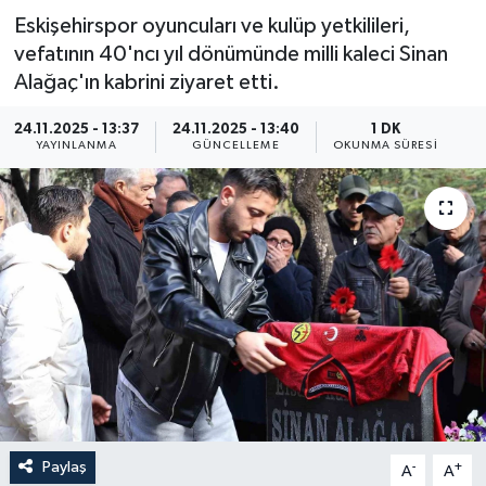
Eskişehirspor oyuncuları ve kulüp yetkilileri,
Resmi İlan
vefatının 40'ncı yıl dönümünde milli kaleci Sinan
Alağaç'ın kabrini ziyaret etti.
Sağlık
24.11.2025 - 13:37
24.11.2025 - 13:40
1 DK
Siyaset
YAYINLANMA
GÜNCELLEME
OKUNMA SÜRESI
Spor
Yaşam
Paylaş
-
+
A
A