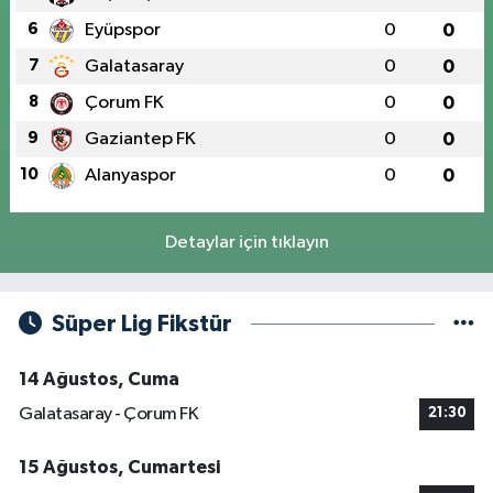
6
Eyüpspor
0
0
7
Galatasaray
0
0
8
Çorum FK
0
0
9
Gaziantep FK
0
0
10
Alanyaspor
0
0
Detaylar için tıklayın
Süper Lig Fikstür
14 Ağustos, Cuma
Galatasaray - Çorum FK
21:30
15 Ağustos, Cumartesi