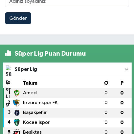
Gönder
Süper Lig Puan Durumu
Süper Lig
#
Takım
O
P
1
Amed
0
0
2
Erzurumspor FK
0
0
3
Başakşehir
0
0
4
Kocaelispor
0
0
5
Beşiktaş
0
0