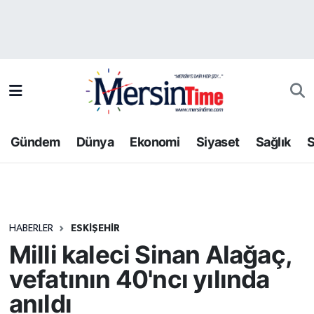
Asayiş
Hava Durumu
Bilim-Teknoloji
Trafik Durumu
Çevre
Süper Lig Puan Durumu ve Fikstür
Gündem
Dünya
Ekonomi
Siyaset
Sağlık
S
Dünya
Tüm Manşetler
Eğitim
Son Dakika Haberleri
HABERLER
ESKIŞEHIR
Ekonomi
Haber Arşivi
Milli kaleci Sinan Alağaç,
Gündem
vefatının 40'ncı yılında
anıldı
Kültür-Sanat