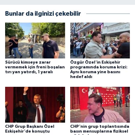
Bunlar da ilginizi çekebilir
Sürücü kimseye zarar
Özgür Özel'in Eskişehir
vermemek için freni boşalan
programında koruma krizi:
tırı yan yatırdı, 1 yaralı
Aynı koruma yine basını
hedef aldı
CHP Grup Başkanı Özel
CHP'nin grup toplantısında
Eskişehir'de konuştu
basın mensuplarına fiziksel