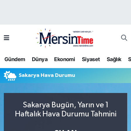
Asayiş
Hava Durumu
Bilim-Teknoloji
Trafik Durumu
Çevre
Süper Lig Puan Durumu ve Fikstür
Gündem
Dünya
Ekonomi
Siyaset
Sağlık
S
Dünya
Tüm Manşetler
Sakarya Hava Durumu
Eğitim
Son Dakika Haberleri
Ekonomi
Haber Arşivi
Sakarya Bugün, Yarın ve 1
Gündem
Haftalık Hava Durumu Tahmini
Kültür-Sanat