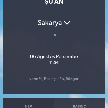
ŞU AN
Resmi İlan
Sağlık
Sakarya
Siyaset
°
Spor
06 Ağustos Perşembe
Yaşam
11:56
Nem: %, Basınç: hPa, Rüzgar:
NEM
BASINÇ