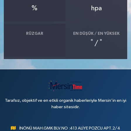
%
hpa
RÜZGAR
EN DÜŞÜK / EN YÜKSEK
°
°
/
Tarafsız, objektif ve en etkili organik haberleriyle Mersin'in en iyi
haber sitesidir.
İNÖNÜ MAH.GMK BLV.NO :413 ALİYE POZCU APT.2/4