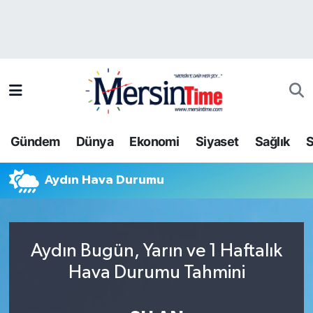
Asayiş
Hava Durumu
Bilim-Teknoloji
Trafik Durumu
Çevre
Süper Lig Puan Durumu ve Fikstür
Gündem
Dünya
Ekonomi
Siyaset
Sağlık
S
Dünya
Tüm Manşetler
Aydın Hava Durumu
Eğitim
Son Dakika Haberleri
Ekonomi
Haber Arşivi
Aydın Bugün, Yarın ve 1 Haftalık
Gündem
Hava Durumu Tahmini
Kültür-Sanat