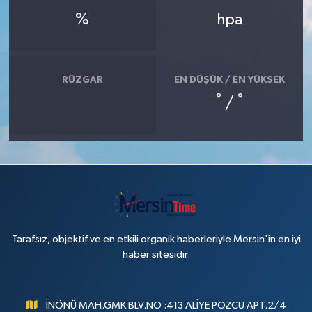
%
hpa
RÜZGAR
EN DÜŞÜK / EN YÜKSEK
°
°
/
Tarafsız, objektif ve en etkili organik haberleriyle Mersin'in en iyi
haber sitesidir.
İNÖNÜ MAH.GMK BLV.NO :413 ALİYE POZCU APT.2/4