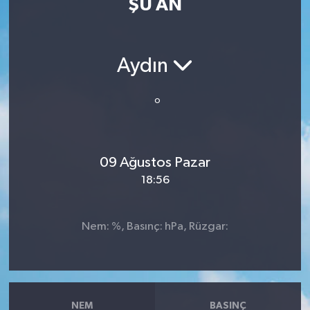
ŞU AN
Resmi İlan
Sağlık
Aydın
Siyaset
°
Spor
09 Ağustos Pazar
Yaşam
18:56
Nem: %, Basınç: hPa, Rüzgar:
NEM
BASINÇ