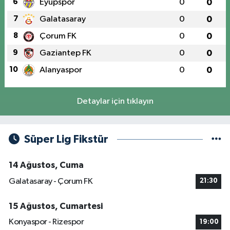
6
Eyüpspor
0
0
7
Galatasaray
0
0
8
Çorum FK
0
0
9
Gaziantep FK
0
0
10
Alanyaspor
0
0
Detaylar için tıklayın
Süper Lig Fikstür
14 Ağustos, Cuma
Galatasaray - Çorum FK
21:30
15 Ağustos, Cumartesi
Konyaspor - Rizespor
19:00