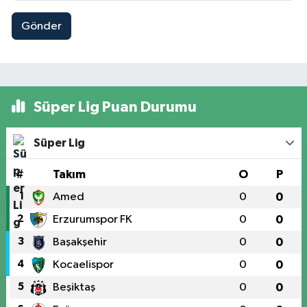
Gönder
Süper Lig Puan Durumu
Süper Lig
#
Takım
O
P
1
Amed
0
0
2
Erzurumspor FK
0
0
3
Başakşehir
0
0
4
Kocaelispor
0
0
5
Beşiktaş
0
0