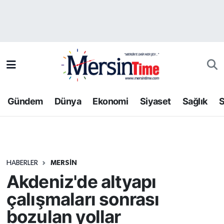
Asayiş
Hava Durumu
Bilim-Teknoloji
Trafik Durumu
Çevre
Süper Lig Puan Durumu ve Fikstür
Gündem
Dünya
Ekonomi
Siyaset
Sağlık
S
Dünya
Tüm Manşetler
Eğitim
Son Dakika Haberleri
HABERLER
MERSIN
Ekonomi
Haber Arşivi
Akdeniz'de altyapı
Gündem
çalışmaları sonrası
bozulan yollar
Kültür-Sanat