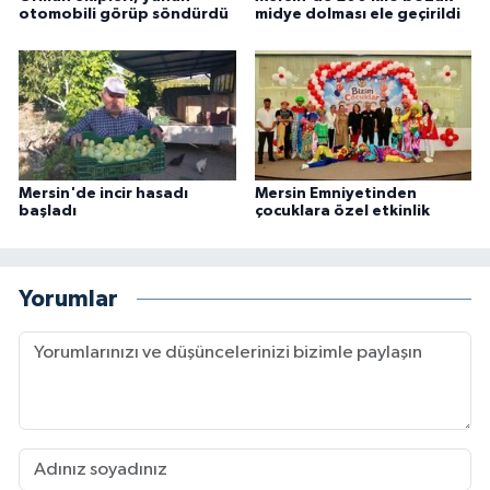
otomobili görüp söndürdü
midye dolması ele geçirildi
Mersin'de incir hasadı
Mersin Emniyetinden
başladı
çocuklara özel etkinlik
Yorumlar