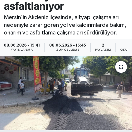
asfaltlanıyor
Resmi İlan
Mersin'in Akdeniz ilçesinde, altyapı çalışmaları
nedeniyle zarar gören yol ve kaldırımlarda bakım,
Sağlık
onarım ve asfaltlama çalışmaları sürdürülüyor.
Siyaset
08.06.2026 - 15:41
08.06.2026 - 15:45
2
YAYINLANMA
GÜNCELLEME
PAYLAŞIM
OKUNM
Spor
Yaşam