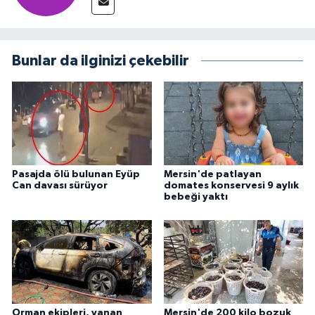
Bunlar da ilginizi çekebilir
Pasajda ölü bulunan Eyüp
Mersin'de patlayan
Can davası sürüyor
domates konservesi 9 aylık
bebeği yaktı
Orman ekipleri, yanan
Mersin'de 200 kilo bozuk