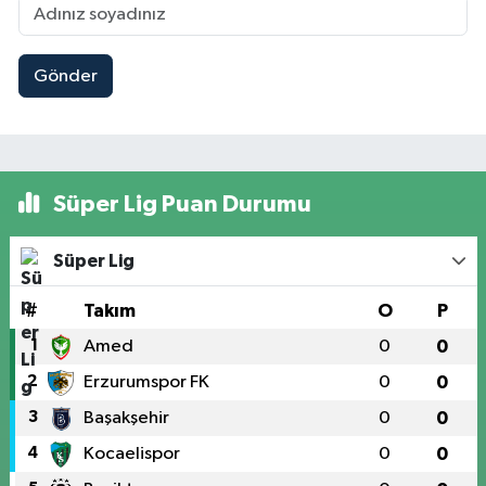
Gönder
Süper Lig Puan Durumu
Süper Lig
#
Takım
O
P
1
Amed
0
0
2
Erzurumspor FK
0
0
3
Başakşehir
0
0
4
Kocaelispor
0
0