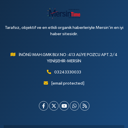
Tarafsız, objektif ve en etkili organik haberleriyle Mersin'in en iyi
haber sitesidir.
İNÖNÜ MAH.GMK BLV.NO :413 ALİYE POZCU APT.2/4
YENİŞEHİR-MERSİN
03243330033
[email protected]