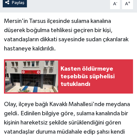
Paylaş
-
+
A
A
Mersin'in Tarsus ilçesinde sulama kanalına
düşerek boğulma tehlikesi geçiren bir kişi,
vatandaşların dikkati sayesinde sudan çıkarılarak
hastaneye kaldırıldı.
Kasten öldürmeye
teşebbüs şüphelisi
tutuklandı
Olay, ilçeye bağlı Kavaklı Mahallesi'nde meydana
geldi. Edinilen bilgiye göre, sulama kanalında bir
kişinin hareketsiz şekilde sürüklendiğini gören
vatandaşlar duruma müdahale edip şahsı kendi