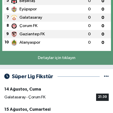
5
Beşiktaş
0
0
6
Eyüpspor
0
0
7
Galatasaray
0
0
8
Çorum FK
0
0
9
Gaziantep FK
0
0
10
Alanyaspor
0
0
Detaylar için tıklayın
Süper Lig Fikstür
14 Ağustos, Cuma
Galatasaray - Çorum FK
21:30
15 Ağustos, Cumartesi