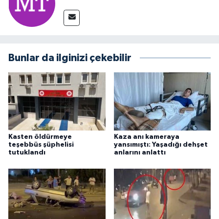
Bunlar da ilginizi çekebilir
Kasten öldürmeye
Kaza anı kameraya
teşebbüs şüphelisi
yansımıştı: Yaşadığı dehşet
tutuklandı
anlarını anlattı