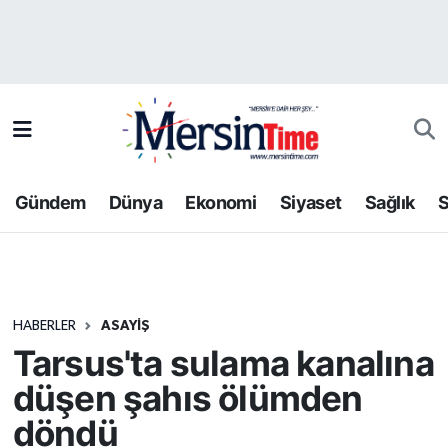
Asayiş
Hava Durumu
Bilim-Teknoloji
Trafik Durumu
Çevre
Süper Lig Puan Durumu ve Fikstür
Gündem
Dünya
Ekonomi
Siyaset
Sağlık
S
Dünya
Tüm Manşetler
Eğitim
Son Dakika Haberleri
HABERLER
ASAYIŞ
Ekonomi
Haber Arşivi
Tarsus'ta sulama kanalına
Gündem
düşen şahıs ölümden
döndü
Kültür-Sanat