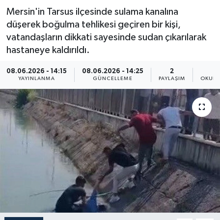
Mersin'in Tarsus ilçesinde sulama kanalına
Resmi İlan
düşerek boğulma tehlikesi geçiren bir kişi,
vatandaşların dikkati sayesinde sudan çıkarılarak
Sağlık
hastaneye kaldırıldı.
Siyaset
08.06.2026 - 14:15
08.06.2026 - 14:25
2
YAYINLANMA
GÜNCELLEME
PAYLAŞIM
OKUNM
Spor
Yaşam