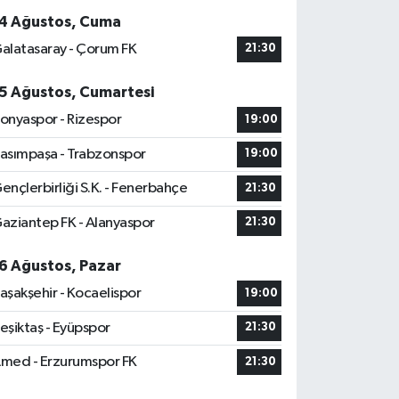
4 Ağustos, Cuma
alatasaray - Çorum FK
21:30
5 Ağustos, Cumartesi
onyaspor - Rizespor
19:00
asımpaşa - Trabzonspor
19:00
ençlerbirliği S.K. - Fenerbahçe
21:30
aziantep FK - Alanyaspor
21:30
6 Ağustos, Pazar
aşakşehir - Kocaelispor
19:00
eşiktaş - Eyüpspor
21:30
med - Erzurumspor FK
21:30