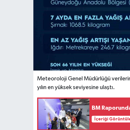
Meteoroloji Genel Müdürlüğü verileri
yılın en yüksek seviyesine ulaştı.
BM Raporunda 
İçeriği Görüntül