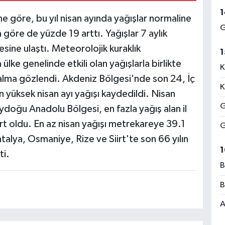
1
e göre, bu yıl nisan ayında yağışlar normaline
G
 göre de yüzde 19 arttı. Yağışlar 7 aylık
sine ulaştı. Meteorolojik kuraklık
1
ke genelinde etkili olan yağışlarla birlikte
K
alma gözlendi. Akdeniz Bölgesi'nde son 24, İç
K
n yüksek nisan ayı yağışı kaydedildi. Nisan
G
ydoğu Anadolu Bölgesi, en fazla yağış alan il
rt oldu. En az nisan yağışı metrekareye 39.1
G
talya, Osmaniye, Rize ve Siirt'te son 66 yılın
1
ti.
B
B
A