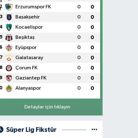
2
Erzurumspor FK
0
0
3
Başakşehir
0
0
4
Kocaelispor
0
0
5
Beşiktaş
0
0
6
Eyüpspor
0
0
7
Galatasaray
0
0
8
Çorum FK
0
0
9
Gaziantep FK
0
0
0
Alanyaspor
0
0
Detaylar için tıklayın
Süper Lig Fikstür