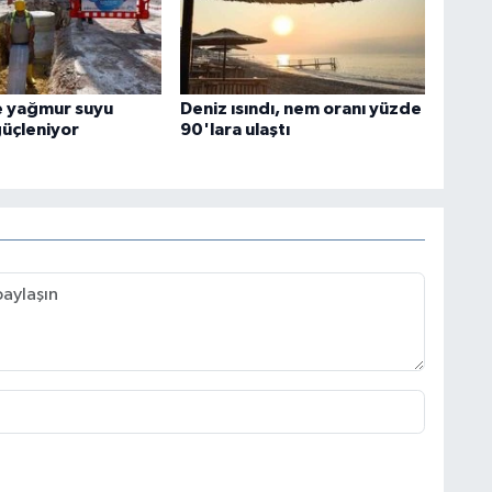
e yağmur suyu
Deniz ısındı, nem oranı yüzde
güçleniyor
90'lara ulaştı