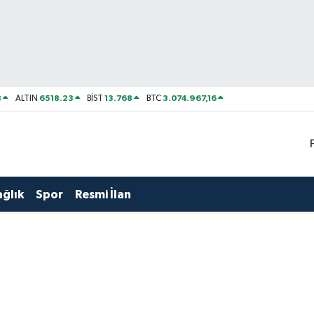
8
6518.23
13.768
3.074.967,16
ALTIN
BİST
BTC
ağlık
Spor
Resmi İlan