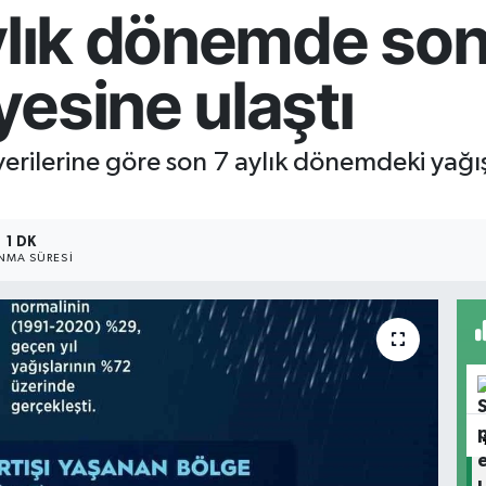
ylık dönemde son 
esine ulaştı
rilerine göre son 7 aylık dönemdeki yağışl
1 DK
NMA SÜRESI