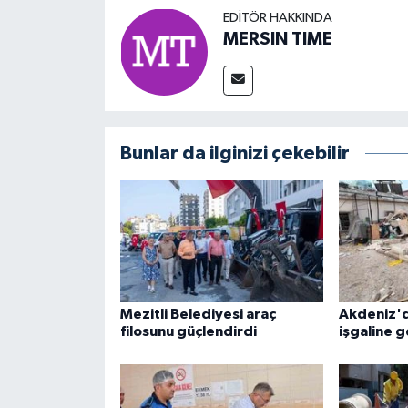
EDITÖR HAKKINDA
MERSIN TIME
Bunlar da ilginizi çekebilir
Mezitli Belediyesi araç
Akdeniz'd
filosunu güçlendirdi
işgaline g