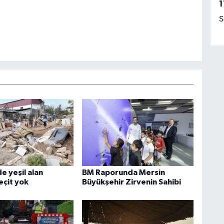
1
S
e yeşil alan
BM Raporunda Mersin
eçit yok
Büyükşehir Zirvenin Sahibi