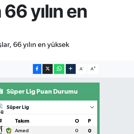
66 yılın en
ar, 66 yılın en yüksek
-
+
A
A
Süper Lig Puan Durumu
Süper Lig
#
Takım
O
P
1
Amed
0
0