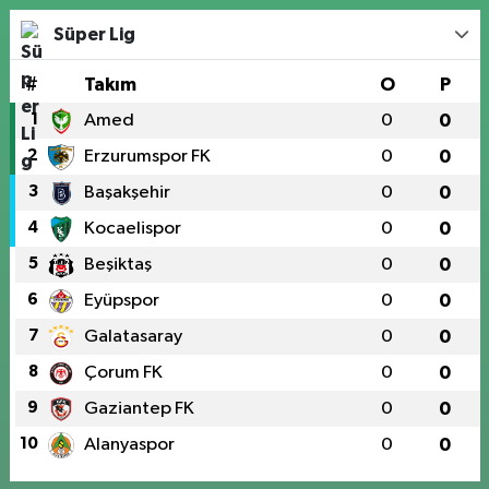
Süper Lig
#
Takım
O
P
1
Amed
0
0
2
Erzurumspor FK
0
0
3
Başakşehir
0
0
4
Kocaelispor
0
0
5
Beşiktaş
0
0
6
Eyüpspor
0
0
7
Galatasaray
0
0
8
Çorum FK
0
0
9
Gaziantep FK
0
0
10
Alanyaspor
0
0