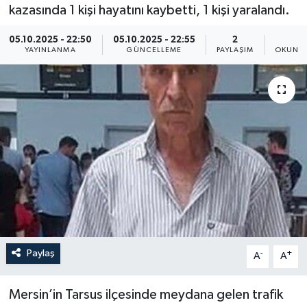
kazasında 1 kişi hayatını kaybetti, 1 kişi yaralandı.
Resmi İlan
05.10.2025 - 22:50
05.10.2025 - 22:55
2
1
YAYINLANMA
GÜNCELLEME
PAYLAŞIM
OKUNMA
Sağlık
Siyaset
Spor
Yaşam
Paylaş
-
+
A
A
Mersin’in Tarsus ilçesinde meydana gelen trafik