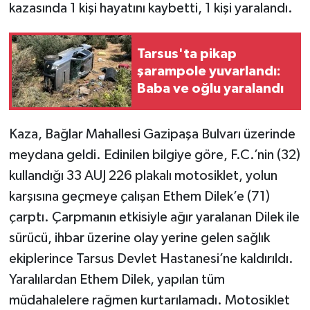
kazasında 1 kişi hayatını kaybetti, 1 kişi yaralandı.
Tarsus'ta pikap
şarampole yuvarlandı:
Baba ve oğlu yaralandı
Kaza, Bağlar Mahallesi Gazipaşa Bulvarı üzerinde
meydana geldi. Edinilen bilgiye göre, F.C.’nin (32)
kullandığı 33 AUJ 226 plakalı motosiklet, yolun
karşısına geçmeye çalışan Ethem Dilek’e (71)
çarptı. Çarpmanın etkisiyle ağır yaralanan Dilek ile
sürücü, ihbar üzerine olay yerine gelen sağlık
ekiplerince Tarsus Devlet Hastanesi’ne kaldırıldı.
Yaralılardan Ethem Dilek, yapılan tüm
müdahalelere rağmen kurtarılamadı. Motosiklet