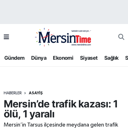
Asayiş
Hava Durumu
Bilim-Teknoloji
Trafik Durumu
Çevre
Süper Lig Puan Durumu ve Fikstür
Gündem
Dünya
Ekonomi
Siyaset
Sağlık
S
Dünya
Tüm Manşetler
Eğitim
Son Dakika Haberleri
HABERLER
ASAYIŞ
Ekonomi
Haber Arşivi
Mersin’de trafik kazası: 1
Gündem
ölü, 1 yaralı
Kültür-Sanat
Mersin’in Tarsus ilçesinde meydana gelen trafik