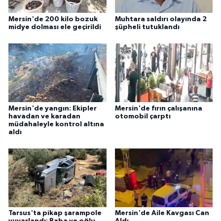
Mersin'de 200 kilo bozuk
Muhtara saldırı olayında 2
midye dolması ele geçirildi
şüpheli tutuklandı
Mersin'de yangın: Ekipler
Mersin'de fırın çalışanına
havadan ve karadan
otomobil çarptı
müdahaleyle kontrol altına
aldı
Tarsus'ta pikap şarampole
Mersin'de Aile Kavgası Can