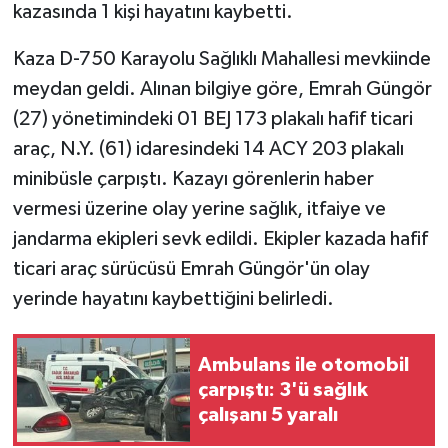
kazasında 1 kişi hayatını kaybetti.
Kaza D-750 Karayolu Sağlıklı Mahallesi mevkiinde
meydan geldi. Alınan bilgiye göre, Emrah Güngör
(27) yönetimindeki 01 BEJ 173 plakalı hafif ticari
araç, N.Y. (61) idaresindeki 14 ACY 203 plakalı
minibüsle çarpıştı. Kazayı görenlerin haber
vermesi üzerine olay yerine sağlık, itfaiye ve
jandarma ekipleri sevk edildi. Ekipler kazada hafif
ticari araç sürücüsü Emrah Güngör'ün olay
yerinde hayatını kaybettiğini belirledi.
Ambulans ile otomobil
çarpıştı: 3'ü sağlık
çalışanı 5 yaralı