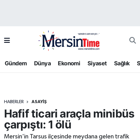
Asayiş
Hava Durumu
Bilim-Teknoloji
Trafik Durumu
Çevre
Süper Lig Puan Durumu ve Fikstür
Gündem
Dünya
Ekonomi
Siyaset
Sağlık
S
Dünya
Tüm Manşetler
Eğitim
Son Dakika Haberleri
HABERLER
ASAYIŞ
Ekonomi
Haber Arşivi
Hafif ticari araçla minibüs
Gündem
çarpıştı: 1 ölü
Kültür-Sanat
Mersin'in Tarsus ilçesinde meydana gelen trafik