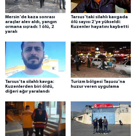
Mersin'de kaza sonrası
Tarsus'taki silahlı kavgada
araçlar alev aldı, yangın
ölü sayısı 2'ye yükseldi:
ormana sıçradı: 1 ölü, 2
Kuzenler hayatını kaybetti
yaralı
Tarsus'ta silahlı kavga:
Turizm bölgesi Taşucu'na
Kuzenlerden biri öldü,
huzur veren uygulama
diğeri ağır yaralandı