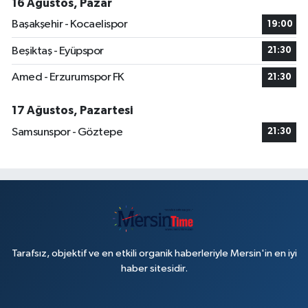
16 Ağustos, Pazar
Başakşehir - Kocaelispor
19:00
Beşiktaş - Eyüpspor
21:30
Amed - Erzurumspor FK
21:30
17 Ağustos, Pazartesi
Samsunspor - Göztepe
21:30
Tarafsız, objektif ve en etkili organik haberleriyle Mersin'in en iyi
haber sitesidir.