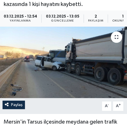
kazasında 1 kişi hayatını kaybetti.
Resmi İlan
03.12.2025 - 12:54
03.12.2025 - 13:05
2
1 
YAYINLANMA
GÜNCELLEME
PAYLAŞIM
OKUNMA
Sağlık
Siyaset
Spor
Yaşam
Paylaş
-
+
A
A
Mersin'in Tarsus ilçesinde meydana gelen trafik