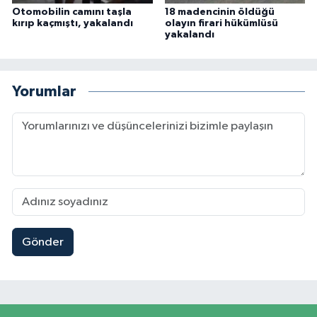
Otomobilin camını taşla
18 madencinin öldüğü
kırıp kaçmıştı, yakalandı
olayın firari hükümlüsü
yakalandı
Yorumlar
Gönder