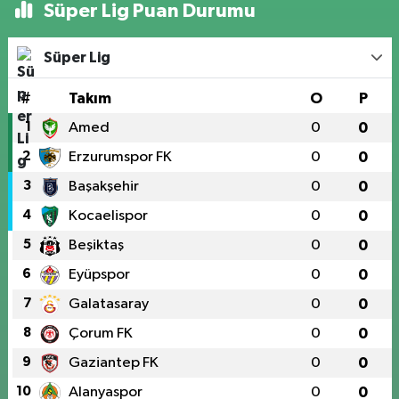
Süper Lig Puan Durumu
Süper Lig
#
Takım
O
P
1
Amed
0
0
2
Erzurumspor FK
0
0
3
Başakşehir
0
0
4
Kocaelispor
0
0
5
Beşiktaş
0
0
6
Eyüpspor
0
0
7
Galatasaray
0
0
8
Çorum FK
0
0
9
Gaziantep FK
0
0
10
Alanyaspor
0
0