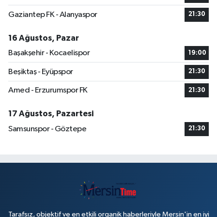
Gaziantep FK - Alanyaspor
21:30
16 Ağustos, Pazar
Başakşehir - Kocaelispor
19:00
Beşiktaş - Eyüpspor
21:30
Amed - Erzurumspor FK
21:30
17 Ağustos, Pazartesi
Samsunspor - Göztepe
21:30
Tarafsız, objektif ve en etkili organik haberleriyle Mersin'in en iyi