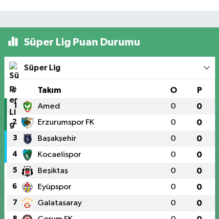
Süper Lig Puan Durumu
Süper Lig
#
Takım
O
P
1
Amed
0
0
2
Erzurumspor FK
0
0
3
Başakşehir
0
0
4
Kocaelispor
0
0
5
Beşiktaş
0
0
6
Eyüpspor
0
0
7
Galatasaray
0
0
8