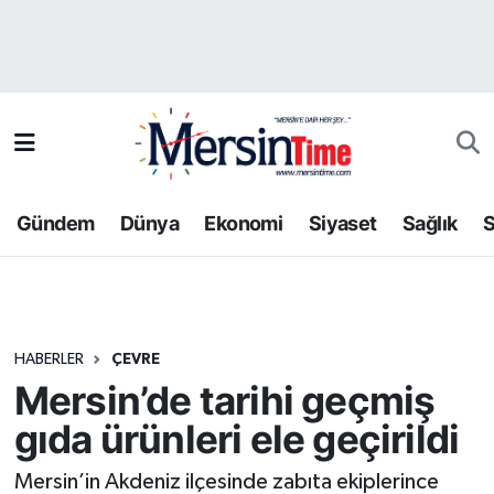
Asayiş
Hava Durumu
Bilim-Teknoloji
Trafik Durumu
Çevre
Süper Lig Puan Durumu ve Fikstür
Gündem
Dünya
Ekonomi
Siyaset
Sağlık
S
Dünya
Tüm Manşetler
Eğitim
Son Dakika Haberleri
HABERLER
ÇEVRE
Ekonomi
Haber Arşivi
Mersin’de tarihi geçmiş
Gündem
gıda ürünleri ele geçirildi
Kültür-Sanat
Mersin’in Akdeniz ilçesinde zabıta ekiplerince