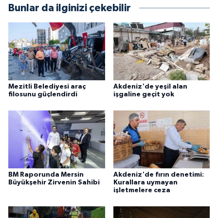
Bunlar da ilginizi çekebilir
Mezitli Belediyesi araç
Akdeniz'de yeşil alan
filosunu güçlendirdi
işgaline geçit yok
BM Raporunda Mersin
Akdeniz'de fırın denetimi:
Büyükşehir Zirvenin Sahibi
Kurallara uymayan
işletmelere ceza