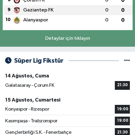
Çorum FK
0
0
9
Gaziantep FK
0
0
10
Alanyaspor
0
0
Detaylar için tıklayın
Süper Lig Fikstür
14 Ağustos, Cuma
Galatasaray - Çorum FK
21:30
15 Ağustos, Cumartesi
Konyaspor - Rizespor
19:00
Kasımpaşa - Trabzonspor
19:00
Gençlerbirliği S.K. - Fenerbahçe
21:30