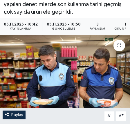
yapılan denetimlerde son kullanma tarihi geçmiş
Resmi İlan
çok sayıda ürün ele geçirildi.
Sağlık
05.11.2025 - 10:42
05.11.2025 - 10:50
3
1 
YAYINLANMA
GÜNCELLEME
PAYLAŞIM
OKUNMA 
Siyaset
Spor
Yaşam
Paylaş
-
+
A
A