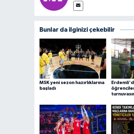
Bunlar da ilginizi çekebilir
MSK yeni sezon hazırlıklarına
Erdemli'd
başladı
öğrenciler
turnuvası