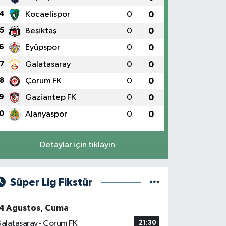
4
Kocaelispor
0
0
5
Beşiktaş
0
0
6
Eyüpspor
0
0
7
Galatasaray
0
0
8
Çorum FK
0
0
9
Gaziantep FK
0
0
0
Alanyaspor
0
0
Detaylar için tıklayın
Süper Lig Fikstür
4 Ağustos, Cuma
alatasaray - Çorum FK
21:30