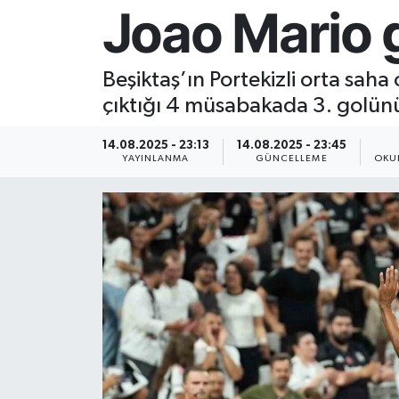
Joao Mario 
Resmi İlan
Beşiktaş’ın Portekizli orta saha
Sağlık
çıktığı 4 müsabakada 3. golünü
Siyaset
14.08.2025 - 23:13
14.08.2025 - 23:45
YAYINLANMA
GÜNCELLEME
OKU
Spor
Yaşam