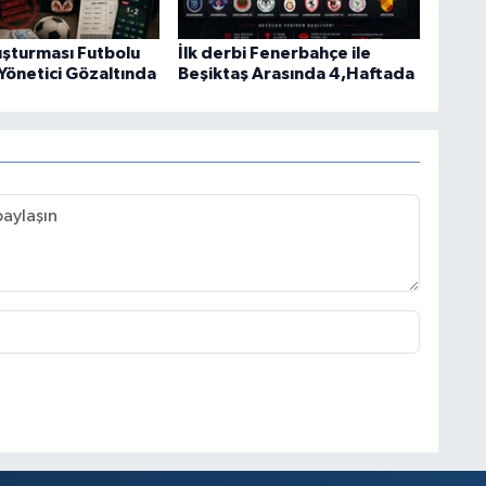
uşturması Futbolu
İlk derbi Fenerbahçe ile
 Yönetici Gözaltında
Beşiktaş Arasında 4,Haftada