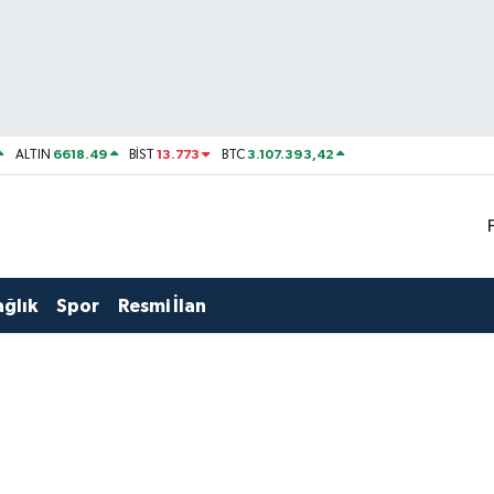
6618.49
13.773
3.107.393,42
ALTIN
BİST
BTC
ağlık
Spor
Resmi İlan