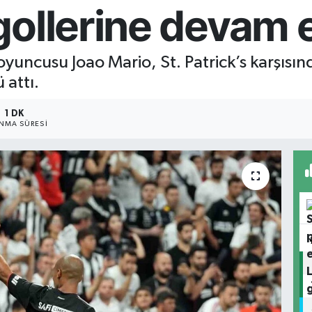
gollerine devam 
 oyuncusu Joao Mario, St. Patrick’s karşısı
 attı.
1 DK
NMA SÜRESI