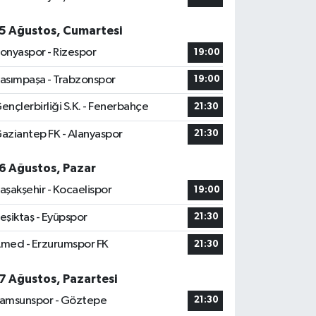
5 Ağustos, Cumartesi
onyaspor - Rizespor
19:00
asımpaşa - Trabzonspor
19:00
ençlerbirliği S.K. - Fenerbahçe
21:30
aziantep FK - Alanyaspor
21:30
6 Ağustos, Pazar
aşakşehir - Kocaelispor
19:00
eşiktaş - Eyüpspor
21:30
med - Erzurumspor FK
21:30
7 Ağustos, Pazartesi
amsunspor - Göztepe
21:30