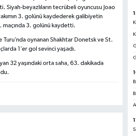
tti. Siyah-beyazlıların tecrübeli oyuncusu Joao
1
takımın 3. golünü kaydederek galibiyetin
K
. maçında 3. golünü kaydetti.
K
e Turu’nda oynanan Shakhtar Donetsk ve St.
G
larda 1’er gol sevinci yaşadı.
G
an 32 yaşındaki orta saha, 63. dakikada
ldu.
1
B
B
A
1
S