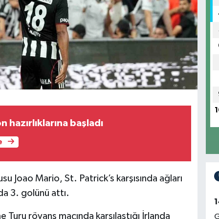
1
 hazırlıklarına başladı
e
su Joao Mario, St. Patrick’s karşısında ağları
a 3. golünü attı.
1
e Turu rövanş maçında karşılaştığı İrlanda
G