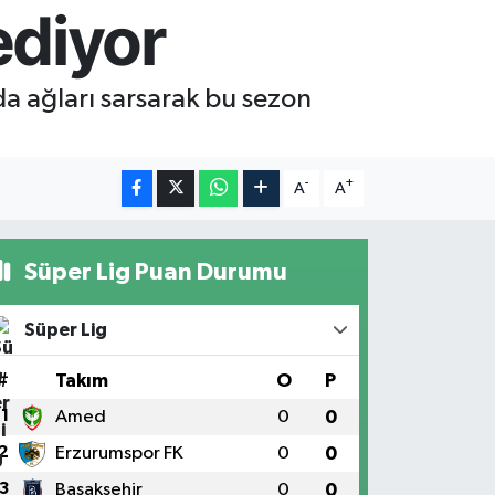
ediyor
nda ağları sarsarak bu sezon
-
+
A
A
Süper Lig Puan Durumu
Süper Lig
#
Takım
O
P
1
Amed
0
0
2
Erzurumspor FK
0
0
3
Başakşehir
0
0