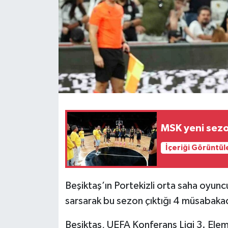
MSK yeni sezon
İçeriği Görüntül
Beşiktaş’ın Portekizli orta saha oyuncu
sarsarak bu sezon çıktığı 4 müsabakad
Beşiktaş, UEFA Konferans Ligi 3. Elem