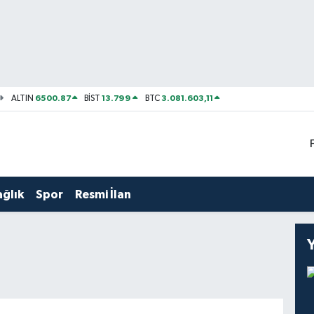
6500.87
13.799
3.081.603,11
ALTIN
BİST
BTC
ağlık
Spor
Resmi İlan