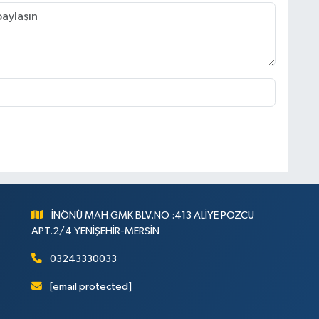
İNÖNÜ MAH.GMK BLV.NO :413 ALİYE POZCU
APT.2/4 YENİŞEHİR-MERSİN
03243330033
[email protected]