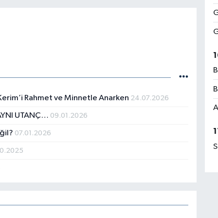
G
G
1
B
B
 Kerim’i Rahmet ve Minnetle Anarken
24.07.2026
A
 AYNI UTANÇ…
09.01.2026
1
ğil?
07.01.2026
S
10.2025
5