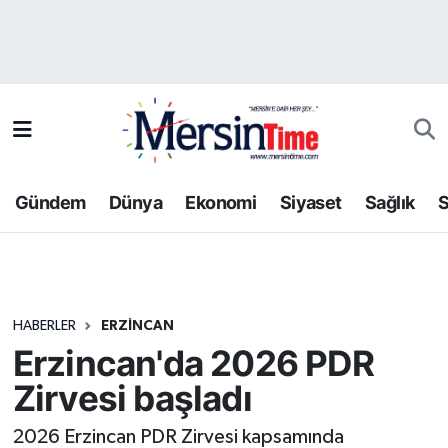
Asayiş
Hava Durumu
Bilim-Teknoloji
Trafik Durumu
Çevre
Süper Lig Puan Durumu ve Fikstür
Gündem
Dünya
Ekonomi
Siyaset
Sağlık
S
Dünya
Tüm Manşetler
Eğitim
Son Dakika Haberleri
HABERLER
ERZINCAN
Ekonomi
Haber Arşivi
Erzincan'da 2026 PDR
Gündem
Zirvesi başladı
Kültür-Sanat
2026 Erzincan PDR Zirvesi kapsamında