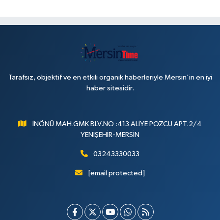
Tarafsız, objektif ve en etkili organik haberleriyle Mersin'in en iyi
haber sitesidir.
İNÖNÜ MAH.GMK BLV.NO :413 ALİYE POZCU APT.2/4
YENİŞEHİR-MERSİN
03243330033
[email protected]