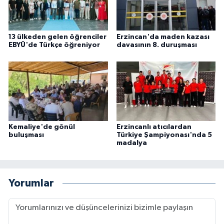
13 ülkeden gelen öğrenciler
Erzincan'da maden kazası
EBYÜ'de Türkçe öğreniyor
davasının 8. duruşması
Kemaliye'de gönül
Erzincanlı atıcılardan
buluşması
Türkiye Şampiyonası'nda 5
madalya
Yorumlar