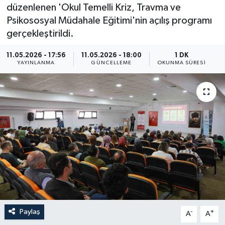
düzenlenen 'Okul Temelli Kriz, Travma ve
Resmi İlan
Psikososyal Müdahale Eğitimi'nin açılış programı
gerçekleştirildi.
Sağlık
11.05.2026 - 17:56
11.05.2026 - 18:00
1 DK
YAYINLANMA
GÜNCELLEME
OKUNMA SÜRESI
Siyaset
Spor
Yaşam
Paylaş
-
+
A
A