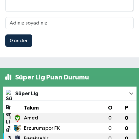
Gönder
Süper Lig Puan Durumu
Süper Lig
#
Takım
O
P
1
Amed
0
0
2
Erzurumspor FK
0
0
3
Başakşehir
0
0