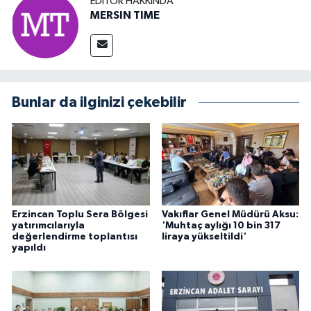
EDITÖR HAKKINDA
MERSIN TIME
Bunlar da ilginizi çekebilir
Erzincan Toplu Sera Bölgesi
Vakıflar Genel Müdürü Aksu:
yatırımcılarıyla
'Muhtaç aylığı 10 bin 317
değerlendirme toplantısı
liraya yükseltildi'
yapıldı