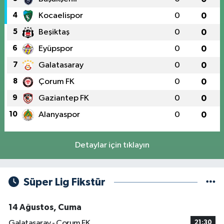
4
Kocaelispor
0
0
5
Beşiktaş
0
0
6
Eyüpspor
0
0
7
Galatasaray
0
0
8
Çorum FK
0
0
9
Gaziantep FK
0
0
10
Alanyaspor
0
0
Detaylar için tıklayın
Süper Lig Fikstür
14 Ağustos, Cuma
Galatasaray - Çorum FK
21:30