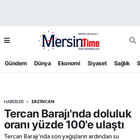
Asayiş
Hava Durumu
Bilim-Teknoloji
Trafik Durumu
Çevre
Süper Lig Puan Durumu ve Fikstür
Gündem
Dünya
Ekonomi
Siyaset
Sağlık
S
Dünya
Tüm Manşetler
Eğitim
Son Dakika Haberleri
HABERLER
ERZINCAN
Ekonomi
Haber Arşivi
Tercan Barajı'nda doluluk
Gündem
oranı yüzde 100'e ulaştı
Kültür-Sanat
Tercan Barajı'nda son yağışların ardından su