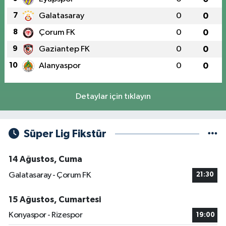
7
Galatasaray
0
0
8
Çorum FK
0
0
9
Gaziantep FK
0
0
10
Alanyaspor
0
0
Detaylar için tıklayın
Süper Lig Fikstür
14 Ağustos, Cuma
Galatasaray - Çorum FK
21:30
15 Ağustos, Cumartesi
Konyaspor - Rizespor
19:00