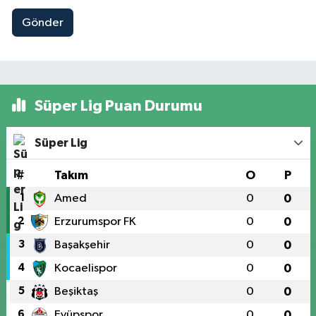
Gönder
Süper Lig Puan Durumu
Süper Lig
#
Takım
O
P
1
Amed
0
0
2
Erzurumspor FK
0
0
3
Başakşehir
0
0
4
Kocaelispor
0
0
5
Beşiktaş
0
0
6
Eyüpspor
0
0