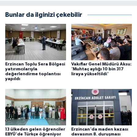
Bunlar da ilginizi çekebilir
Erzincan Toplu Sera Bölgesi
Vakıflar Genel Müdürü Aksu:
yatırımcılarıyla
'Muhtaç aylığı 10 bin 317
değerlendirme toplantısı
liraya yükseltildi'
yapıldı
13 ülkeden gelen öğrenciler
Erzincan'da maden kazası
EBYÜ'de Türkçe öğreniyor
davasının 8. duruşması