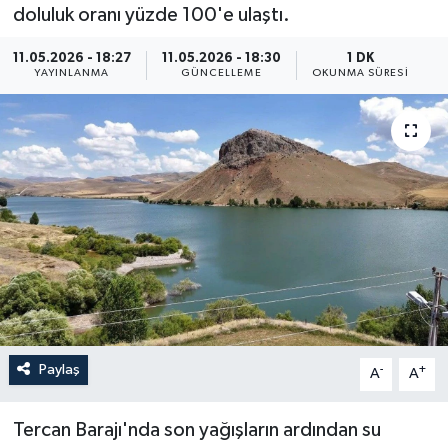
doluluk oranı yüzde 100'e ulaştı.
Resmi İlan
11.05.2026 - 18:27
11.05.2026 - 18:30
1 DK
YAYINLANMA
GÜNCELLEME
OKUNMA SÜRESI
Sağlık
Siyaset
Spor
Yaşam
Paylaş
-
+
A
A
Tercan Barajı'nda son yağışların ardından su