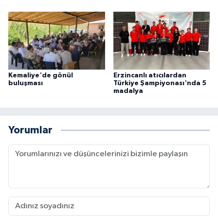
Kemaliye'de gönül
Erzincanlı atıcılardan
buluşması
Türkiye Şampiyonası'nda 5
madalya
Yorumlar