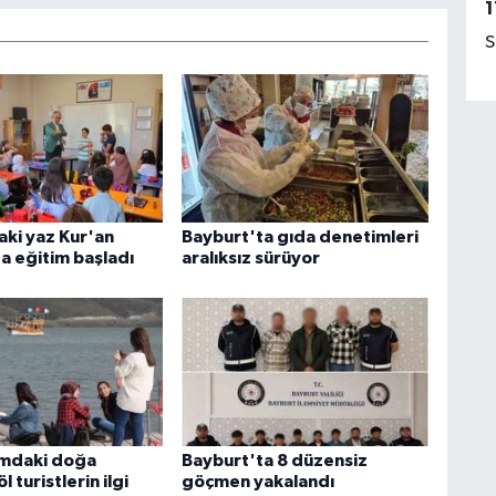
1
S
aki yaz Kur'an
Bayburt'ta gıda denetimleri
a eğitim başladı
aralıksız sürüyor
ımdaki doğa
Bayburt'ta 8 düzensiz
l turistlerin ilgi
göçmen yakalandı