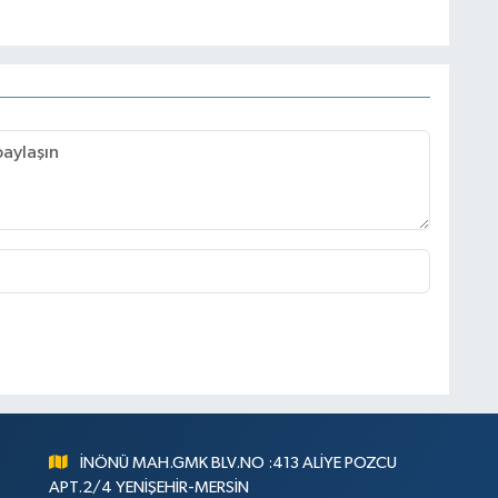
İNÖNÜ MAH.GMK BLV.NO :413 ALİYE POZCU
APT.2/4 YENİŞEHİR-MERSİN