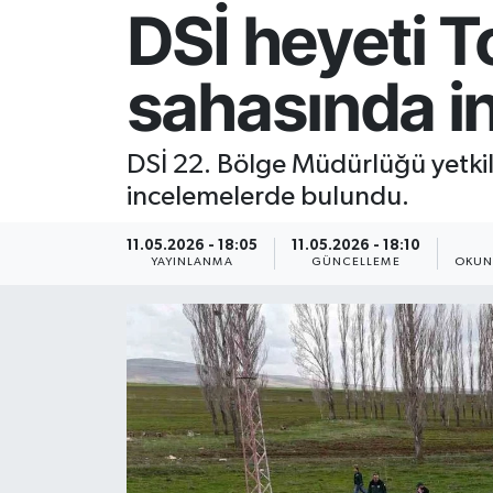
DSİ heyeti 
Resmi İlan
sahasında i
Sağlık
Siyaset
DSİ 22. Bölge Müdürlüğü yetkil
incelemelerde bulundu.
Spor
11.05.2026 - 18:05
11.05.2026 - 18:10
Yaşam
YAYINLANMA
GÜNCELLEME
OKUN