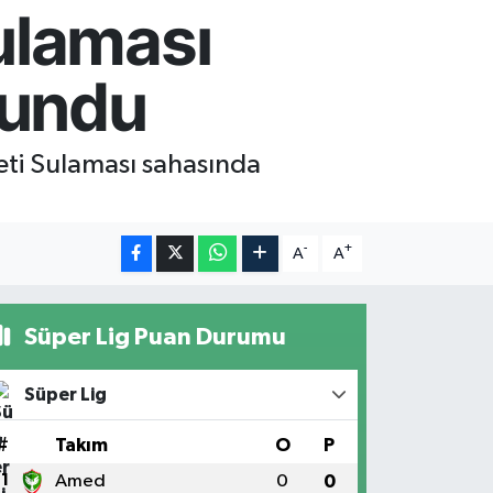
ulaması
lundu
eti Sulaması sahasında
-
+
A
A
Süper Lig Puan Durumu
Süper Lig
#
Takım
O
P
1
Amed
0
0