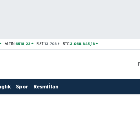
6518.23
13.703
3.068.845,18
ALTIN
BİST
BTC
ağlık
Spor
Resmi İlan