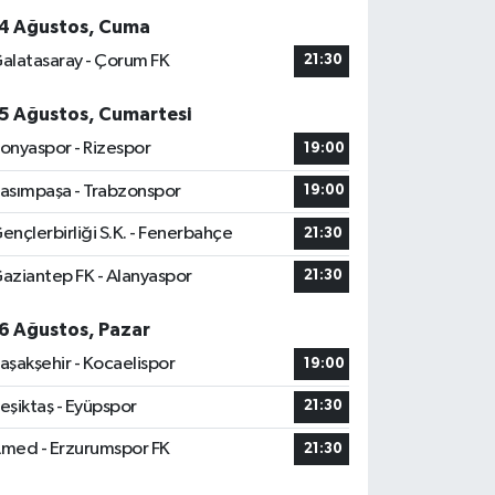
4 Ağustos, Cuma
alatasaray - Çorum FK
21:30
5 Ağustos, Cumartesi
onyaspor - Rizespor
19:00
asımpaşa - Trabzonspor
19:00
ençlerbirliği S.K. - Fenerbahçe
21:30
aziantep FK - Alanyaspor
21:30
6 Ağustos, Pazar
aşakşehir - Kocaelispor
19:00
eşiktaş - Eyüpspor
21:30
med - Erzurumspor FK
21:30