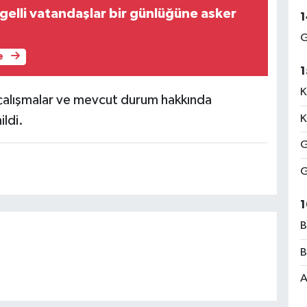
gelli vatandaşlar bir günlüğüne asker
1
G
e
1
K
çalışmalar ve mevcut durum hakkında
K
ldi.
G
G
1
B
B
A