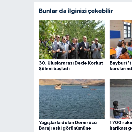
Bunlar da ilginizi çekebilir
30. Uluslararası Dede Korkut
Bayburt't
Şöleni başladı
kurslarınd
Yağışlarla dolan Demirözü
1700 rak
Barajı eski görünümüne
harikası gö