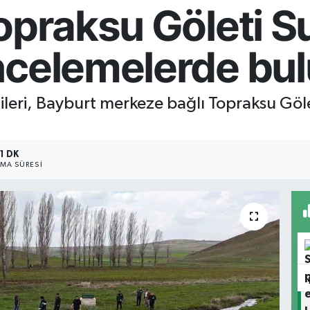
Topraksu Göleti S
ncelemelerde bu
ileri, Bayburt merkeze bağlı Topraksu Göl
1 DK
MA SÜRESI