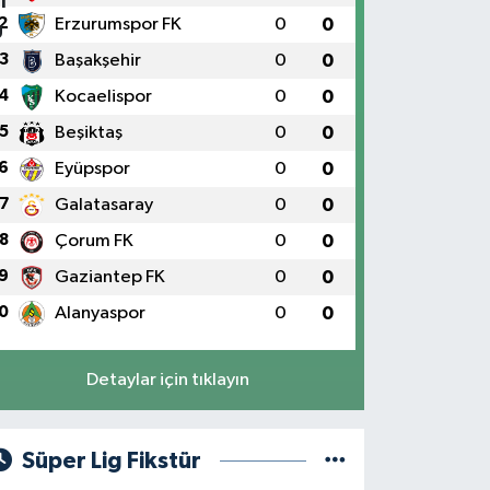
2
Erzurumspor FK
0
0
3
Başakşehir
0
0
4
Kocaelispor
0
0
5
Beşiktaş
0
0
6
Eyüpspor
0
0
7
Galatasaray
0
0
8
Çorum FK
0
0
9
Gaziantep FK
0
0
0
Alanyaspor
0
0
Detaylar için tıklayın
Süper Lig Fikstür