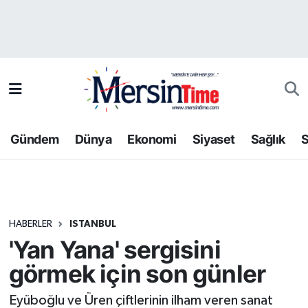
Asayiş
Hava Durumu
Bilim-Teknoloji
Trafik Durumu
Çevre
Süper Lig Puan Durumu ve Fikstür
Gündem
Dünya
Ekonomi
Siyaset
Sağlık
S
Dünya
Tüm Manşetler
Eğitim
Son Dakika Haberleri
HABERLER
ISTANBUL
Ekonomi
Haber Arşivi
'Yan Yana' sergisini
Gündem
görmek için son günler
Kültür-Sanat
Eyüboğlu ve Üren çiftlerinin ilham veren sanat