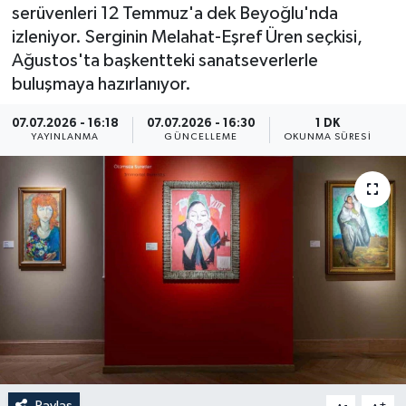
serüvenleri 12 Temmuz'a dek Beyoğlu'nda
Resmi İlan
izleniyor. Serginin Melahat-Eşref Üren seçkisi,
Ağustos'ta başkentteki sanatseverlerle
Sağlık
buluşmaya hazırlanıyor.
Siyaset
07.07.2026 - 16:18
07.07.2026 - 16:30
1 DK
YAYINLANMA
GÜNCELLEME
OKUNMA SÜRESI
Spor
Yaşam
Paylaş
-
+