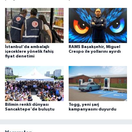
İstanbul'da ambalajlı
RAMS Başakşehir, Miguel
içeceklere yönelik fahiş
Crespo ile yollarını ayırdı
fiyat denetimi
Bilimin renkli dünyası
Togg, yeni şarj
Sancaktepe'de buluştu
kampanyasını duyurdu