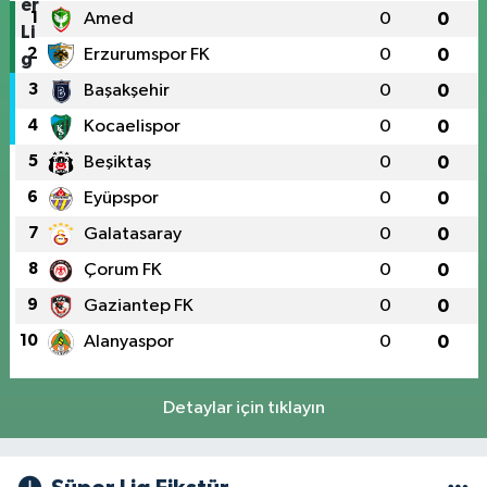
1
Amed
0
0
2
Erzurumspor FK
0
0
3
Başakşehir
0
0
4
Kocaelispor
0
0
5
Beşiktaş
0
0
6
Eyüpspor
0
0
7
Galatasaray
0
0
8
Çorum FK
0
0
9
Gaziantep FK
0
0
10
Alanyaspor
0
0
Detaylar için tıklayın