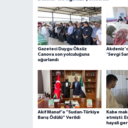
Gazeteci Duygu Öksüz
Akdeniz'd
Canova son yolculuğuna
'Sevgi San
uğurlandı
Akif Manaf’a “Sudan-Türkiye
Kabe make
Barış Ödülü” Verildi
etmişti: E
hayali ge