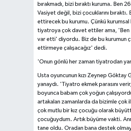
bırakmadı, bizi bıraktı kuruma. Ben 26
Vasiyet değil, bizi çocuklarını bırakt
ettirecek bu kurumu. Çünkü kurumsal 
tiyatroya çok davet ettiler ama, 'Be
var etti' diyordu. Biz de bu kurumun
ettirmeye çalışacağız' dedi.
'Onun gönlü her zaman tiyatrodan ya
Usta oyuncunun kızı Zeynep Göktay G
yanaydı. 'Tiyatro ekmek parasını veri
boyunca babam çok yoğun çalışıyordu
artakalan zamanlarda da bizimle çok i
çok mutlu bir kız çocuğu olarak büyütt
çocuğuydum. Artık büyüme vakti. Annem
tane oldu. Oradan bana destek olmay