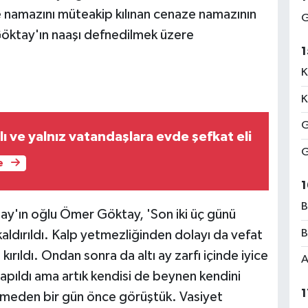
e namazını müteakip kılınan cenaze namazının
G
öktay'ın naaşı defnedilmek üzere
1
K
K
G
ı ve yalnız vatandaşlara evde şefkat eli
G
e
1
B
y'ın oğlu Ömer Göktay, 'Son iki üç günü
B
ldırıldı. Kalp yetmezliğinden dolayı da vefat
ırıldı. Ondan sonra da altı ay zarfı içinde iyice
A
 yapıldı ama artık kendisi de beynen kendini
1
lmeden bir gün önce görüştük. Vasiyet