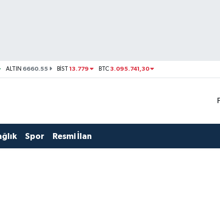
6660.55
13.779
3.095.741,30
ALTIN
BİST
BTC
ağlık
Spor
Resmi İlan