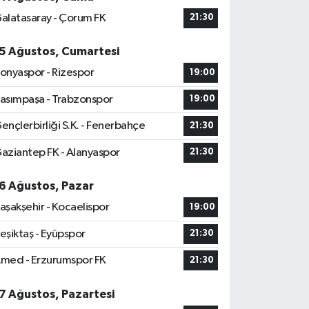
alatasaray - Çorum FK
21:30
5 Ağustos, Cumartesi
onyaspor - Rizespor
19:00
asımpaşa - Trabzonspor
19:00
ençlerbirliği S.K. - Fenerbahçe
21:30
aziantep FK - Alanyaspor
21:30
6 Ağustos, Pazar
aşakşehir - Kocaelispor
19:00
eşiktaş - Eyüpspor
21:30
med - Erzurumspor FK
21:30
7 Ağustos, Pazartesi