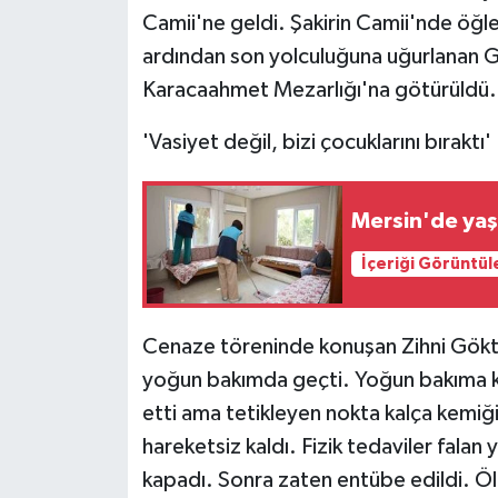
Camii'ne geldi. Şakirin Camii'nde öğl
ardından son yolculuğuna uğurlanan G
Karacaahmet Mezarlığı'na götürüldü.
'Vasiyet değil, bizi çocuklarını bıraktı'
Mersin'de yaşl
İçeriği Görüntül
Cenaze töreninde konuşan Zihni Gökta
yoğun bakımda geçti. Yoğun bakıma ka
etti ama tetikleyen nokta kalça kemiği k
hareketsiz kaldı. Fizik tedaviler falan
kapadı. Sonra zaten entübe edildi. Ö