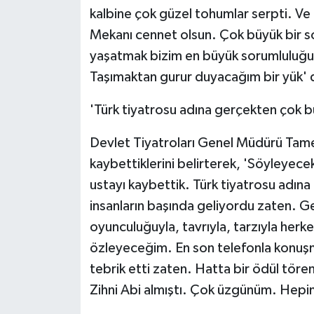
kalbine çok güzel tohumlar serpti. V
Mekanı cennet olsun. Çok büyük bir so
yaşatmak bizim en büyük sorumluluğum
Taşımaktan gurur duyacağım bir yük' 
'Türk tiyatrosu adına gerçekten çok b
Devlet Tiyatroları Genel Müdürü Tame
kaybettiklerini belirterek, 'Söyleyecek
ustayı kaybettik. Türk tiyatrosu adın
insanların başında geliyordu zaten. Ge
oyunculuğuyla, tavrıyla, tarzıyla herk
özleyeceğim. En son telefonla konu
tebrik etti zaten. Hatta bir ödül tö
Zihni Abi almıştı. Çok üzgünüm. Hepimiz