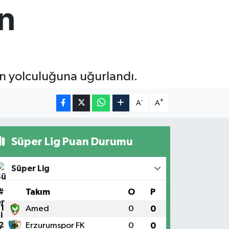
n
on yolculuğuna uğurlandı.
-
+
A
A
Süper Lig Puan Durumu
Süper Lig
#
Takım
O
P
1
Amed
0
0
2
Erzurumspor FK
0
0