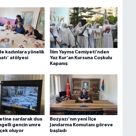
e kadınlara yönelik
İlim Yayma Cemiyeti’nden
atı' atölyesi
Yaz Kur’an Kursuna Coşkulu
Kapanış
tine sarılarak dua
Bozyazı'nın yeni İlçe
ngelli gencin umre
Jandarma Komutanı göreve
rçek oluyor
başladı