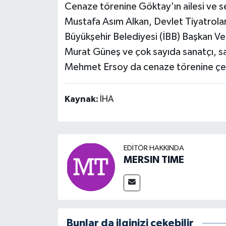
Cenaze törenine Göktay'ın ailesi ve sev
Mustafa Asım Alkan, Devlet Tiyatrola
Büyükşehir Belediyesi (İBB) Başkan Vek
Murat Güneş ve çok sayıda sanatçı, sa
Mehmet Ersoy da cenaze törenine çe
Kaynak:
İHA
EDITÖR HAKKINDA
MERSIN TIME
Bunlar da ilginizi çekebilir