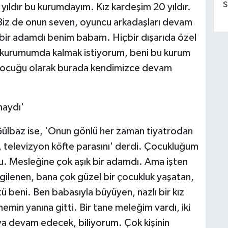
S
 yıldır bu kurumdayım. Kız kardeşim 20 yıldır.
ı. Biz de onun seven, oyuncu arkadaşları devam
bir adamdı benim babam. Hiçbir dışarıda özel
n kurumumda kalmak istiyorum, beni bu kurum
 çocuğu olarak burada kendimizce devam
naydı'
ülbaz ise, 'Onun gönlü her zaman tiyatrodan
r, televizyon köfte parasını' derdi. Çocukluğum
. Mesleğine çok aşık bir adamdı. Ama işten
lgilenen, bana çok güzel bir çocukluk yaşatan,
ü beni. Ben babasıyla büyüyen, nazlı bir kız
in yanına gitti. Bir tane meleğim vardı, iki
a devam edecek, biliyorum. Çok kişinin