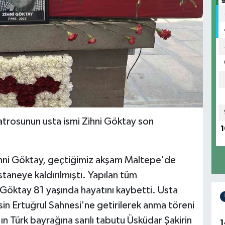
atrosunun usta ismi Zihni Göktay son
1
Zihni Göktay, geçtiğimiz akşam Maltepe'de
staneye kaldırılmıştı. Yapılan tüm
öktay 81 yaşında hayatını kaybetti. Usta
n Ertuğrul Sahnesi'ne getirilerek anma töreni
n Türk bayrağına sarılı tabutu Üsküdar Şakirin
1