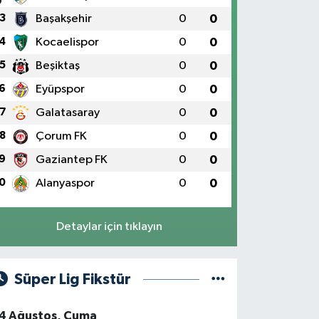
3
Başakşehir
0
0
4
Kocaelispor
0
0
5
Beşiktaş
0
0
6
Eyüpspor
0
0
7
Galatasaray
0
0
8
Çorum FK
0
0
9
Gaziantep FK
0
0
0
Alanyaspor
0
0
Detaylar için tıklayın
Süper Lig Fikstür
4 Ağustos, Cuma