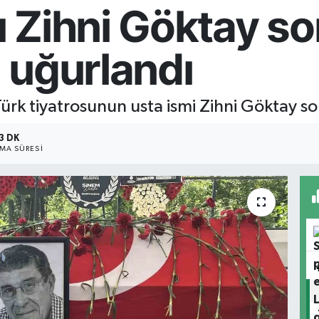
 Zihni Göktay so
 uğurlandı
ürk tiyatrosunun usta ismi Zihni Göktay s
3 DK
MA SÜRESI