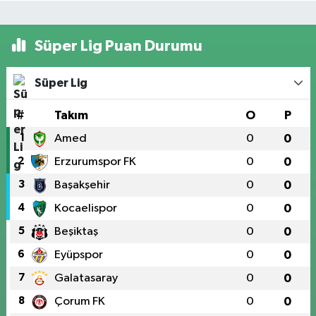
Süper Lig Puan Durumu
Süper Lig
#
Takım
O
P
1
Amed
0
0
2
Erzurumspor FK
0
0
3
Başakşehir
0
0
4
Kocaelispor
0
0
5
Beşiktaş
0
0
6
Eyüpspor
0
0
7
Galatasaray
0
0
8
Çorum FK
0
0