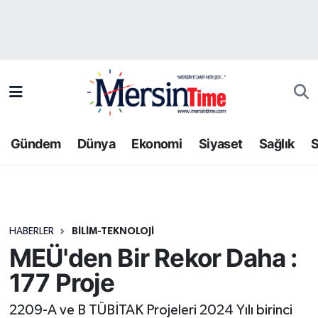
Asayiş
Hava Durumu
Bilim-Teknoloji
Trafik Durumu
Çevre
Süper Lig Puan Durumu ve Fikstür
Gündem
Dünya
Ekonomi
Siyaset
Sağlık
S
Dünya
Tüm Manşetler
Eğitim
Son Dakika Haberleri
HABERLER
BILIM-TEKNOLOJI
Ekonomi
Haber Arşivi
MEÜ'den Bir Rekor Daha :
Gündem
177 Proje
Kültür-Sanat
2209-A ve B TÜBİTAK Projeleri 2024 Yılı birinci