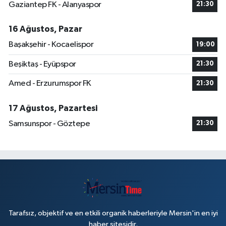
Gaziantep FK - Alanyaspor
21:30
16 Ağustos, Pazar
Başakşehir - Kocaelispor
19:00
Beşiktaş - Eyüpspor
21:30
Amed - Erzurumspor FK
21:30
17 Ağustos, Pazartesi
Samsunspor - Göztepe
21:30
Tarafsız, objektif ve en etkili organik haberleriyle Mersin'in en iyi
haber sitesidir.