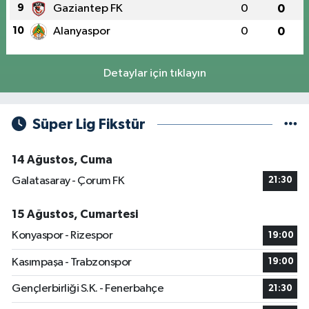
9
Gaziantep FK
0
0
10
Alanyaspor
0
0
Detaylar için tıklayın
Süper Lig Fikstür
14 Ağustos, Cuma
Galatasaray - Çorum FK
21:30
15 Ağustos, Cumartesi
Konyaspor - Rizespor
19:00
Kasımpaşa - Trabzonspor
19:00
Gençlerbirliği S.K. - Fenerbahçe
21:30