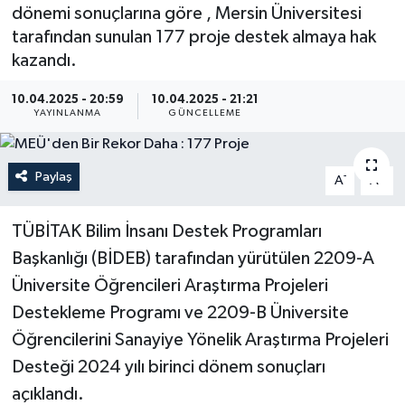
dönemi sonuçlarına göre , Mersin Üniversitesi
Resmi İlan
tarafından sunulan 177 proje destek almaya hak
kazandı.
Sağlık
10.04.2025 - 20:59
10.04.2025 - 21:21
YAYINLANMA
GÜNCELLEME
Siyaset
Spor
Paylaş
-
+
A
A
Yaşam
TÜBİTAK Bilim İnsanı Destek Programları
Başkanlığı (BİDEB) tarafından yürütülen 2209-A
Üniversite Öğrencileri Araştırma Projeleri
Destekleme Programı ve 2209-B Üniversite
Öğrencilerini Sanayiye Yönelik Araştırma Projeleri
Desteği 2024 yılı birinci dönem sonuçları
açıklandı.