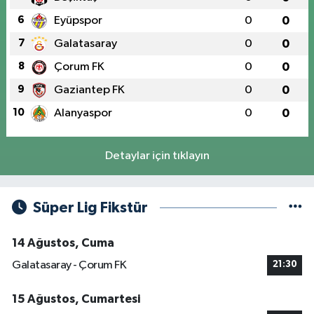
6
Eyüpspor
0
0
7
Galatasaray
0
0
8
Çorum FK
0
0
9
Gaziantep FK
0
0
10
Alanyaspor
0
0
Detaylar için tıklayın
Süper Lig Fikstür
14 Ağustos, Cuma
Galatasaray - Çorum FK
21:30
15 Ağustos, Cumartesi