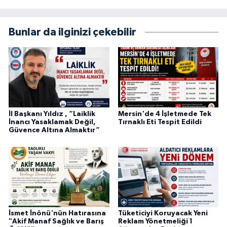
Bunlar da ilginizi çekebilir
İl Başkanı Yıldız , “Laiklik
Mersin'de 4 İşletmede Tek
İnancı Yasaklamak Değil,
Tırnaklı Eti Tespit Edildi
Güvence Altına Almaktır”
İsmet İnönü'nün Hatırasına
Tüketiciyi Koruyacak Yeni
"Akif Manaf Sağlık ve Barış
Reklam Yönetmeliği 1