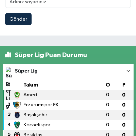
Gönder
Süper Lig Puan Durumu
Süper Lig
#
Takım
O
P
1
Amed
0
0
2
Erzurumspor FK
0
0
3
Başakşehir
0
0
4
Kocaelispor
0
0
5
Beşiktaş
0
0