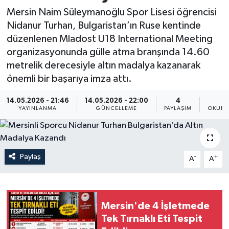
Mersin Naim Süleymanoğlu Spor Lisesi öğrencisi
Resmi İlan
Nidanur Turhan, Bulgaristan’ın Ruse kentinde
düzenlenen Mladost U18 International Meeting
Sağlık
organizasyonunda gülle atma branşında 14.60
metrelik derecesiyle altın madalya kazanarak
Siyaset
önemli bir başarıya imza attı.
Spor
14.05.2026 - 21:46
14.05.2026 - 22:00
4
1
YAYINLANMA
GÜNCELLEME
PAYLAŞIM
OKUNM
Yaşam
Paylaş
-
+
A
A
Mersin'de 4 İşletmede
Tek Tırnaklı Eti Tespit