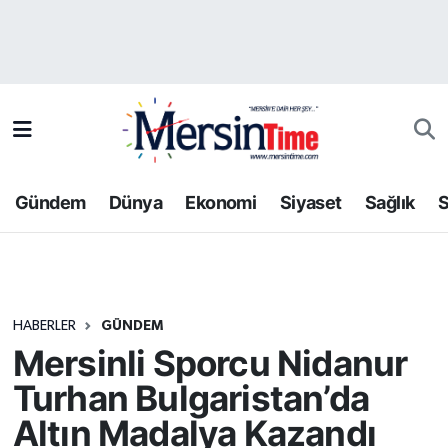
Asayiş
Hava Durumu
Bilim-Teknoloji
Trafik Durumu
Çevre
Süper Lig Puan Durumu ve Fikstür
Gündem
Dünya
Ekonomi
Siyaset
Sağlık
S
Dünya
Tüm Manşetler
Eğitim
Son Dakika Haberleri
HABERLER
GÜNDEM
Ekonomi
Haber Arşivi
Mersinli Sporcu Nidanur
Gündem
Turhan Bulgaristan’da
Altın Madalya Kazandı
Kültür-Sanat