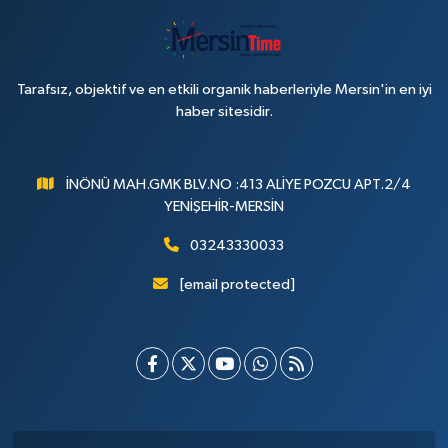
Tarafsız, objektif ve en etkili organik haberleriyle Mersin'in en iyi
haber sitesidir.
İNÖNÜ MAH.GMK BLV.NO :413 ALİYE POZCU APT.2/4
YENİŞEHİR-MERSİN
03243330033
[email protected]