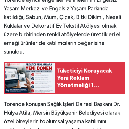
Törende ayrıca engelliler ve ailelerinin Engelsiz
Yaşam Merkezi ve Engelsiz Yaşam Parkında
katıldığı, Sabun, Mum, Çiçek, Bitki Dikimi, Neşeli
Kuklalar ve Dekoratif Ev Tekstil Atölyesi olmak
üzere birbirinden renkli atölyelerde ürettikleri el
emeği ürünler de katılımcıların beğenisine
sunuldu.
Tüketiciyi Koruyacak
Yeni Reklam
Yönetmeliği 1
Ağustos'ta Başlıyor
Törende konuşan Sağlık İşleri Dairesi Başkanı Dr.
Hülya Atila, Mersin Büyükşehir Belediyesi olarak
özel bireylerin toplumsal yaşama katılımını