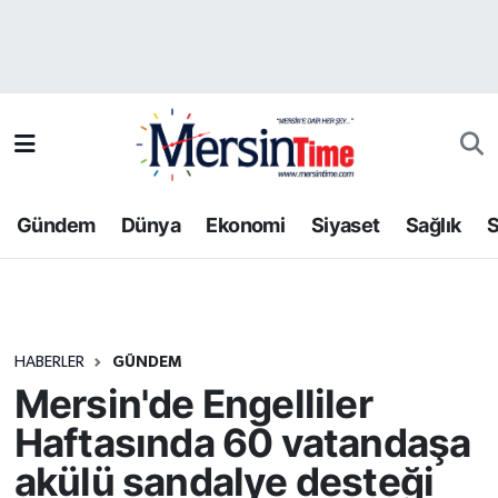
Asayiş
Hava Durumu
Bilim-Teknoloji
Trafik Durumu
Çevre
Süper Lig Puan Durumu ve Fikstür
Gündem
Dünya
Ekonomi
Siyaset
Sağlık
S
Dünya
Tüm Manşetler
Eğitim
Son Dakika Haberleri
HABERLER
GÜNDEM
Ekonomi
Haber Arşivi
Mersin'de Engelliler
Gündem
Haftasında 60 vatandaşa
akülü sandalye desteği
Kültür-Sanat