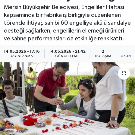
Mersin Büyükşehir Belediyesi, Engelliler Haftası
Resmi İlan
kapsamında bir fabrika iş birliğiyle düzenlenen
törende ihtiyaç sahibi 60 engelliye akülü sandalye
Sağlık
desteği sağlarken, engellilerin el emeği ürünleri
ve sahne performansları da etkinliğe renk kattı.
Siyaset
14.05.2026 - 17:16
14.05.2026 - 21:42
2
2
Spor
YAYINLANMA
GÜNCELLEME
PAYLAŞIM
OKUNMA
Yaşam