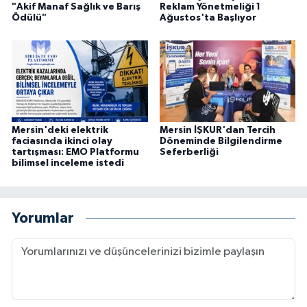
"Akif Manaf Sağlık ve Barış
Reklam Yönetmeliği 1
Ödülü"
Ağustos'ta Başlıyor
Mersin'deki elektrik
Mersin İŞKUR'dan Tercih
faciasında ikinci olay
Döneminde Bilgilendirme
tartışması: EMO Platformu
Seferberliği
bilimsel inceleme istedi
Yorumlar