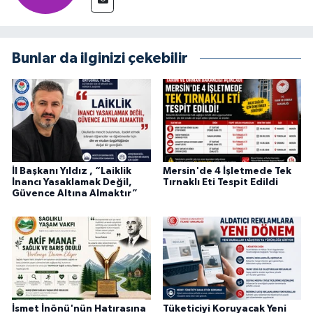
Bunlar da ilginizi çekebilir
İl Başkanı Yıldız , “Laiklik
Mersin'de 4 İşletmede Tek
İnancı Yasaklamak Değil,
Tırnaklı Eti Tespit Edildi
Güvence Altına Almaktır”
İsmet İnönü'nün Hatırasına
Tüketiciyi Koruyacak Yeni