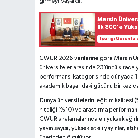
girmeyi başardı.
Mersin Ünivers
İlk 800'e Yüks
İçeriği Görüntül
CWUR 2026 verilerine göre Mersin Üni
üniversiteler arasında 23’üncü sırada y
performansı kategorisinde dünyada 1.
akademik başarıdaki gücünü bir kez d
Dünya üniversitelerini eğitim kalites
niteliği (%10) ve araştırma performan
CWUR sıralamalarında en yüksek ağırlı
yayın sayısı, yüksek etkili yayınlar, atı
üzerinden ölçülüyor.