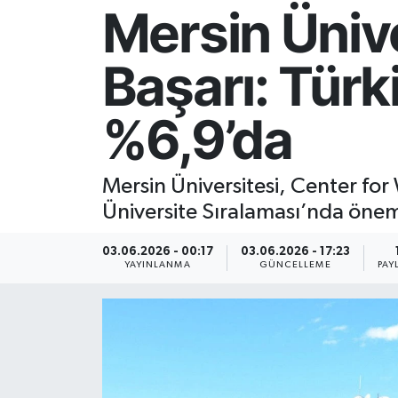
Mersin Ünive
Resmi İlan
Başarı: Türk
Sağlık
%6,9’da
Siyaset
Spor
Mersin Üniversitesi, Center fo
Üniversite Sıralaması’nda öneml
Yaşam
03.06.2026 - 00:17
03.06.2026 - 17:23
YAYINLANMA
GÜNCELLEME
PAY