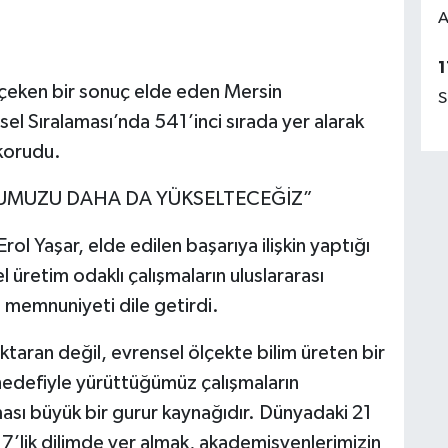
A
1
çeken bir sonuç elde eden Mersin
S
 Sıralaması’nda 541’inci sırada yer alarak
korudu.
UMUZU DAHA DA YÜKSELTECEĞİZ”
rol Yaşar, elde edilen başarıya ilişkin yaptığı
üretim odaklı çalışmaların uluslararası
 memnuniyeti dile getirdi.
ktaran değil, evrensel ölçekte bilim üreten bir
 hedefiyle yürüttüğümüz çalışmaların
lması büyük bir gurur kaynağıdır. Dünyadaki 21
e 7’lik dilimde yer almak, akademisyenlerimizin