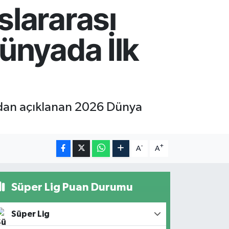
slararası
Dünyada İlk
ından açıklanan 2026 Dünya
-
+
A
A
Süper Lig Puan Durumu
Süper Lig