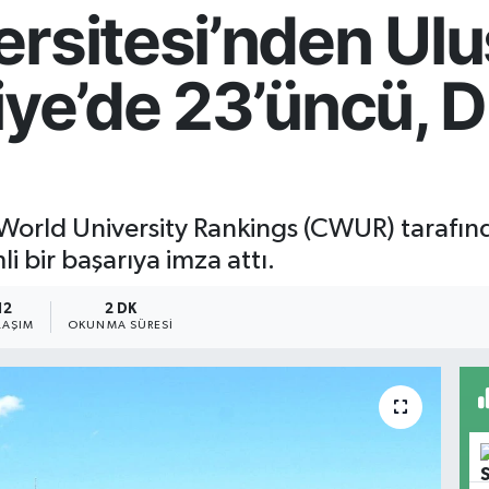
rsitesi’nden Ulu
iye’de 23’üncü, 
r World University Rankings (CWUR) taraf
i bir başarıya imza attı.
12
2 DK
LAŞIM
OKUNMA SÜRESI