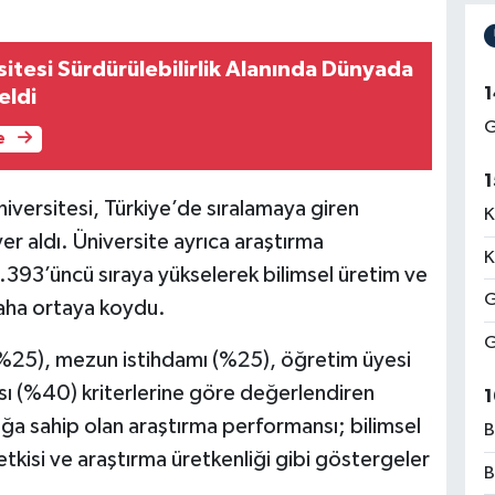
itesi Sürdürülebilirlik Alanında Dünyada
1
eldi
G
e
1
versitesi, Türkiye’de sıralamaya giren
K
er aldı. Üniversite ayrıca araştırma
K
393’üncü sıraya yükselerek bilimsel üretim ve
G
aha ortaya koydu.
G
i (%25), mezun istihdamı (%25), öğretim üyesi
sı (%40) kriterlerine göre değerlendiren
1
ğa sahip olan araştırma performansı; bilimsel
B
f etkisi ve araştırma üretkenliği gibi göstergeler
B