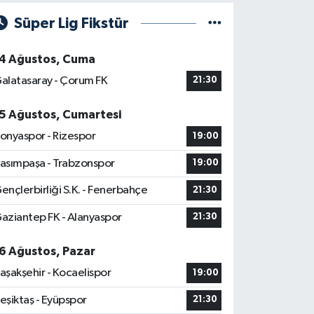
Süper Lig Fikstür
4 Ağustos, Cuma
alatasaray - Çorum FK
21:30
5 Ağustos, Cumartesi
onyaspor - Rizespor
19:00
asımpaşa - Trabzonspor
19:00
ençlerbirliği S.K. - Fenerbahçe
21:30
aziantep FK - Alanyaspor
21:30
6 Ağustos, Pazar
aşakşehir - Kocaelispor
19:00
eşiktaş - Eyüpspor
21:30