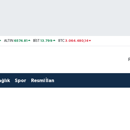
6574.81
13.799
3.064.480,14
ALTIN
BİST
BTC
ağlık
Spor
Resmi İlan