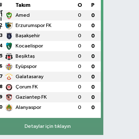
#
Takım
O
P
1
Amed
0
0
2
Erzurumspor FK
0
0
3
Başakşehir
0
0
4
Kocaelispor
0
0
5
Beşiktaş
0
0
6
Eyüpspor
0
0
7
Galatasaray
0
0
8
Çorum FK
0
0
9
Gaziantep FK
0
0
0
Alanyaspor
0
0
Detaylar için tıklayın