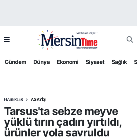
Asayiş
Hava Durumu
Bilim-Teknoloji
Trafik Durumu
Çevre
Süper Lig Puan Durumu ve Fikstür
Gündem
Dünya
Ekonomi
Siyaset
Sağlık
S
Dünya
Tüm Manşetler
Eğitim
Son Dakika Haberleri
HABERLER
ASAYIŞ
Ekonomi
Haber Arşivi
Tarsus'ta sebze meyve
Gündem
yüklü tırın çadırı yırtıldı,
ürünler yola savruldu
Kültür-Sanat