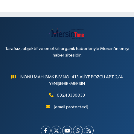
Tarafsız, objektif ve en etkili organik haberleriyle Mersin'in en iyi
haber sitesidir.
İNÖNÜ MAH.GMK BLV.NO :413 ALİYE POZCU APT.2/4
YENİŞEHİR-MERSİN
03243330033
[email protected]