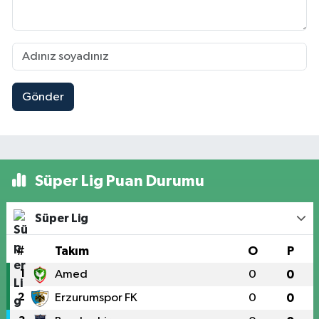
Gönder
Süper Lig Puan Durumu
Süper Lig
#
Takım
O
P
1
Amed
0
0
2
Erzurumspor FK
0
0