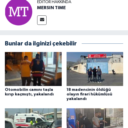
EDITÖR HAKKINDA
MERSIN TIME
Bunlar da ilginizi çekebilir
Otomobilin camını taşla
18 madencinin öldüğü
kırıp kaçmıştı, yakalandı
olayın firari hükümlüsü
yakalandı