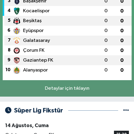
3
Başakşehir
0
0
4
Kocaelispor
0
0
5
Beşiktaş
0
0
6
Eyüpspor
0
0
7
Galatasaray
0
0
8
Çorum FK
0
0
9
Gaziantep FK
0
0
10
Alanyaspor
0
0
Detaylar için tıklayın
Süper Lig Fikstür
14 Ağustos, Cuma