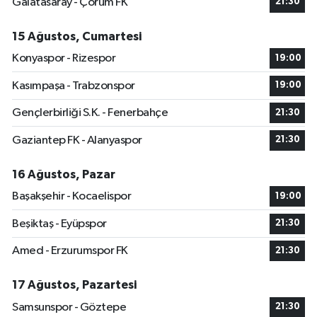
Galatasaray - Çorum FK
21:30
15 Ağustos, Cumartesi
Konyaspor - Rizespor
19:00
Kasımpaşa - Trabzonspor
19:00
Gençlerbirliği S.K. - Fenerbahçe
21:30
Gaziantep FK - Alanyaspor
21:30
16 Ağustos, Pazar
Başakşehir - Kocaelispor
19:00
Beşiktaş - Eyüpspor
21:30
Amed - Erzurumspor FK
21:30
17 Ağustos, Pazartesi
Samsunspor - Göztepe
21:30