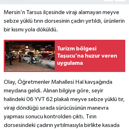
Mersin'n Tarsus ilçesinde virajı alamayan meyve
sebze yüklü tırın dorsesinin çadırı yırtıldı, ürünlerin
bir kısmı yola döküldü.
Turizm bölgesi
Taşucu'na huzur veren
uygulama
Olay, Öğretmenler Mahallesi Hal kavşağında
meydana geldi. Alınan bilgiye göre, seyir
halindeki 06 YVT 62 plakalı meyve sebze yüklü tır,
virajı döndüğü sırada sürücüsünün manevra
yapması sonucu kontrolden çıktı. Tırın
dorsesindeki çadırın yırtılmasıyla birlikte kasada