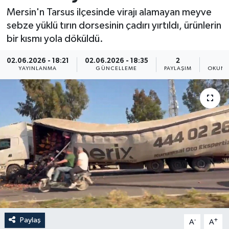
Mersin'n Tarsus ilçesinde virajı alamayan meyve
Resmi İlan
sebze yüklü tırın dorsesinin çadırı yırtıldı, ürünlerin
bir kısmı yola döküldü.
Sağlık
02.06.2026 - 18:21
02.06.2026 - 18:35
2
1
Siyaset
YAYINLANMA
GÜNCELLEME
PAYLAŞIM
OKUNM
Spor
Yaşam
Paylaş
-
+
A
A