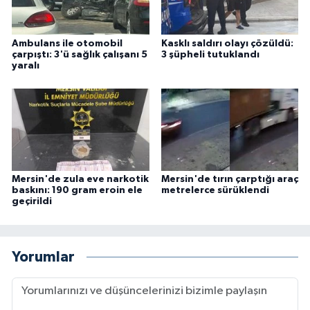
Ambulans ile otomobil
Kasklı saldırı olayı çözüldü:
çarpıştı: 3'ü sağlık çalışanı 5
3 şüpheli tutuklandı
yaralı
Mersin'de zula eve narkotik
Mersin'de tırın çarptığı araç
baskını: 190 gram eroin ele
metrelerce sürüklendi
geçirildi
Yorumlar