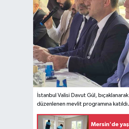
İstanbul Valisi Davut Gül, bıçaklanara
düzenlenen mevlit programına katıldı
Mersin'de yaşl