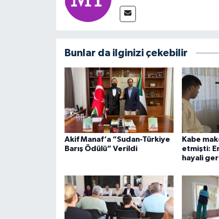
Bunlar da ilginizi çekebilir
Akif Manaf’a “Sudan-Türkiye
Kabe make
Barış Ödülü” Verildi
etmişti: E
hayali ge