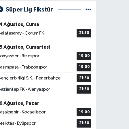
Süper Lig Fikstür
4 Ağustos, Cuma
alatasaray - Çorum FK
21:30
5 Ağustos, Cumartesi
onyaspor - Rizespor
19:00
asımpaşa - Trabzonspor
19:00
ençlerbirliği S.K. - Fenerbahçe
21:30
aziantep FK - Alanyaspor
21:30
6 Ağustos, Pazar
aşakşehir - Kocaelispor
19:00
eşiktaş - Eyüpspor
21:30