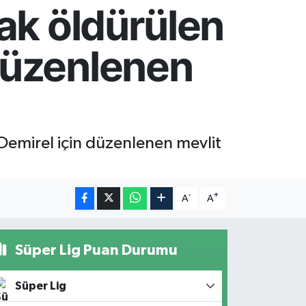
rak öldürülen
 düzenlenen
 Demirel için düzenlenen mevlit
-
+
A
A
Süper Lig Puan Durumu
Süper Lig