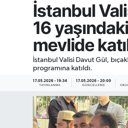
İstanbul Val
Resmi İlan
16 yaşındak
Sağlık
mevlide katı
Siyaset
Spor
İstanbul Valisi Davut Gül, bıça
programına katıldı.
Yaşam
17.05.2026 - 19:34
17.05.2026 - 20:00
YAYINLANMA
GÜNCELLEME
OKU