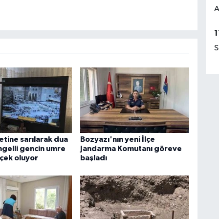
A
1
S
tine sarılarak dua
Bozyazı'nın yeni İlçe
ngelli gencin umre
Jandarma Komutanı göreve
rçek oluyor
başladı