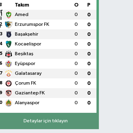
#
Takım
O
P
1
Amed
0
0
2
Erzurumspor FK
0
0
3
Başakşehir
0
0
4
Kocaelispor
0
0
5
Beşiktaş
0
0
6
Eyüpspor
0
0
7
Galatasaray
0
0
8
Çorum FK
0
0
9
Gaziantep FK
0
0
0
Alanyaspor
0
0
Detaylar için tıklayın