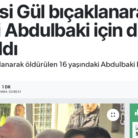
isi Gül bıçaklana
i Abdulbaki için
ldı
klanarak öldürülen 16 yaşındaki Abdulbaki
1 DK
NMA SÜRESI