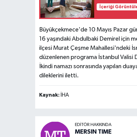
İçeriği Görüntül
Büyükçekmece'de 10 Mayıs Pazar günü 
16 yaşındaki Abdulbaki Demirel için 
ilçesi Murat Çeşme Mahallesi'ndeki İs
düzenlenen programa İstanbul Valisi Da
İkindi namazı sonrasında yapılan duaya k
dileklerini iletti.
Kaynak:
İHA
EDITÖR HAKKINDA
MERSIN TIME