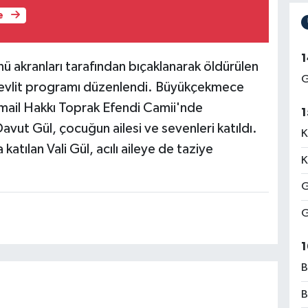
e
1
akranları tarafından bıçaklanarak öldürülen
G
mevlit programı düzenlendi. Büyükçekmece
mail Hakkı Toprak Efendi Camii'nde
1
vut Gül, çocuğun ailesi ve sevenleri katıldı.
K
atılan Vali Gül, acılı aileye de taziye
K
G
G
1
B
B