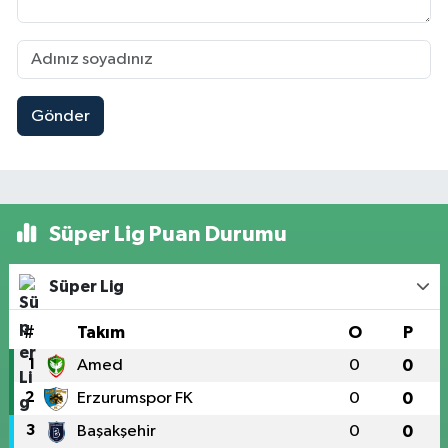
Gönder
Süper Lig Puan Durumu
Süper Lig
#
Takım
O
P
1
Amed
0
0
2
Erzurumspor FK
0
0
3
Başakşehir
0
0