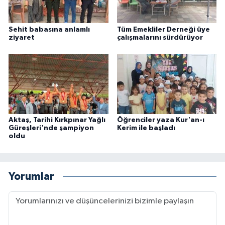
Sehit babasına anlamlı
Tüm Emekliler Derneği üye
ziyaret
çalışmalarını sürdürüyor
Aktaş, Tarihi Kırkpınar Yağlı
Öğrenciler yaza Kur'an-ı
Güreşleri'nde şampiyon
Kerim ile başladı
oldu
Yorumlar