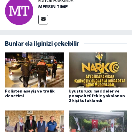
EDITÖR HAKKINDA
MERSIN TIME
Bunlar da ilginizi çekebilir
Polisten asayiş ve trafik
Uyuşturucu maddeler ve
denetimi
pompalı tüfekle yakalanan
2 kişi tutuklandı