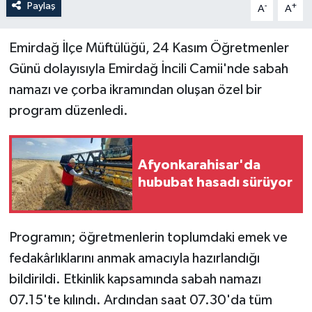
Paylaş
-
+
A
A
Emirdağ İlçe Müftülüğü, 24 Kasım Öğretmenler
Günü dolayısıyla Emirdağ İncili Camii'nde sabah
namazı ve çorba ikramından oluşan özel bir
program düzenledi.
Afyonkarahisar'da
hububat hasadı sürüyor
Programın; öğretmenlerin toplumdaki emek ve
fedakârlıklarını anmak amacıyla hazırlandığı
bildirildi. Etkinlik kapsamında sabah namazı
07.15'te kılındı. Ardından saat 07.30'da tüm