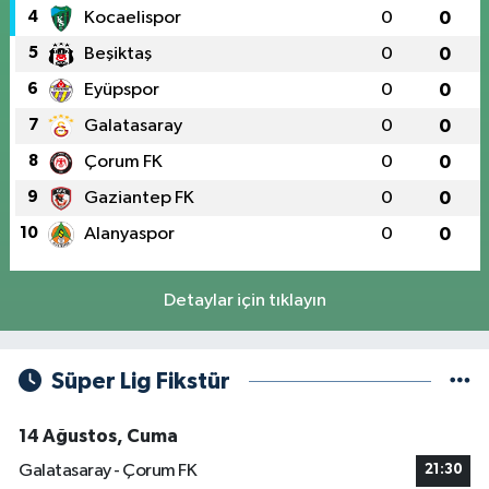
4
Kocaelispor
0
0
5
Beşiktaş
0
0
6
Eyüpspor
0
0
7
Galatasaray
0
0
8
Çorum FK
0
0
9
Gaziantep FK
0
0
10
Alanyaspor
0
0
Detaylar için tıklayın
Süper Lig Fikstür
14 Ağustos, Cuma
Galatasaray - Çorum FK
21:30