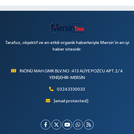
Tarafsız, objektif ve en etkili organik haberleriyle Mersin'in en iyi
haber sitesidir.
İNÖNÜ MAH.GMK BLV.NO :413 ALİYE POZCU APT.2/4
YENİŞEHİR-MERSİN
03243330033
[email protected]