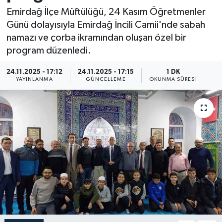
Emirdağ İlçe Müftülüğü, 24 Kasım Öğretmenler
Resmi İlan
Günü dolayısıyla Emirdağ İncili Camii'nde sabah
namazı ve çorba ikramından oluşan özel bir
Sağlık
program düzenledi.
Siyaset
24.11.2025 - 17:12
24.11.2025 - 17:15
1 DK
YAYINLANMA
GÜNCELLEME
OKUNMA SÜRESI
Spor
Yaşam