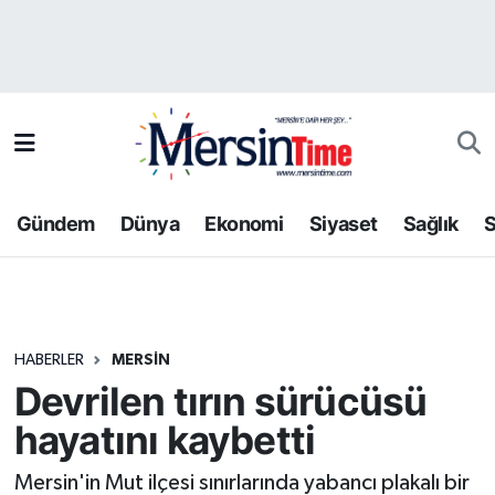
Asayiş
Hava Durumu
Bilim-Teknoloji
Trafik Durumu
Çevre
Süper Lig Puan Durumu ve Fikstür
Gündem
Dünya
Ekonomi
Siyaset
Sağlık
S
Dünya
Tüm Manşetler
Eğitim
Son Dakika Haberleri
HABERLER
MERSIN
Ekonomi
Haber Arşivi
Devrilen tırın sürücüsü
Gündem
hayatını kaybetti
Kültür-Sanat
Mersin'in Mut ilçesi sınırlarında yabancı plakalı bir