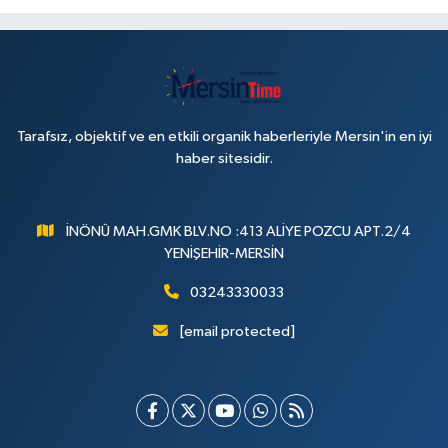
Tarafsız, objektif ve en etkili organik haberleriyle Mersin'in en iyi
haber sitesidir.
İNÖNÜ MAH.GMK BLV.NO :413 ALİYE POZCU APT.2/4
YENİŞEHİR-MERSİN
03243330033
[email protected]