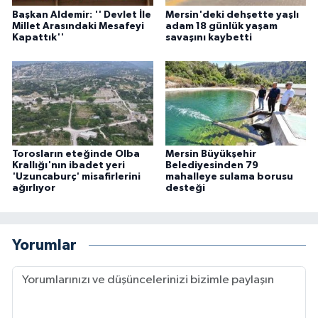
Başkan Aldemir: '' Devlet İle
Mersin'deki dehşette yaşlı
Millet Arasındaki Mesafeyi
adam 18 günlük yaşam
Kapattık''
savaşını kaybetti
Torosların eteğinde Olba
Mersin Büyükşehir
Krallığı'nın ibadet yeri
Belediyesinden 79
'Uzuncaburç' misafirlerini
mahalleye sulama borusu
ağırlıyor
desteği
Yorumlar