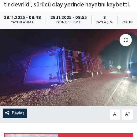
tır devrildi, sürücü olay yerinde hayatını kaybetti.
Resmi İlan
28.11.2025 - 08:48
28.11.2025 - 08:55
3
1
YAYINLANMA
GÜNCELLEME
PAYLAŞIM
OKUNMA
Sağlık
Siyaset
Spor
Yaşam
Paylaş
-
+
A
A