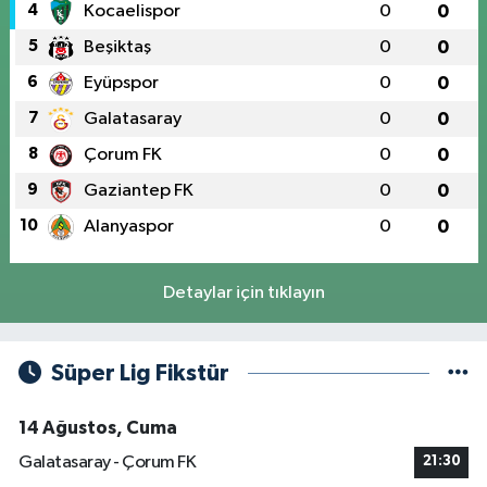
4
Kocaelispor
0
0
5
Beşiktaş
0
0
6
Eyüpspor
0
0
7
Galatasaray
0
0
8
Çorum FK
0
0
9
Gaziantep FK
0
0
10
Alanyaspor
0
0
Detaylar için tıklayın
Süper Lig Fikstür
14 Ağustos, Cuma
Galatasaray - Çorum FK
21:30