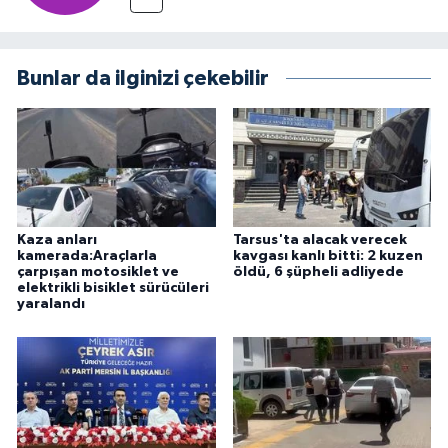
Bunlar da ilginizi çekebilir
Kaza anları
Tarsus'ta alacak verecek
kamerada:Araçlarla
kavgası kanlı bitti: 2 kuzen
çarpışan motosiklet ve
öldü, 6 şüpheli adliyede
elektrikli bisiklet sürücüleri
yaralandı