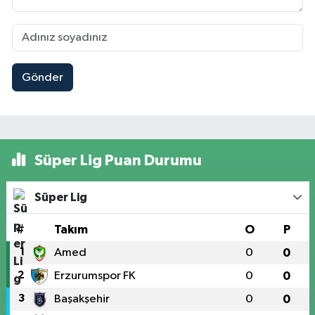
Gönder
Süper Lig Puan Durumu
Süper Lig
#
Takım
O
P
1
Amed
0
0
2
Erzurumspor FK
0
0
3
Başakşehir
0
0