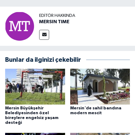
EDITÖR HAKKINDA
MERSIN TIME
Bunlar da ilginizi çekebilir
Mersin Büyükşehir
Mersin'de sahil bandına
Belediyesinden özel
modern mescit
bireylere engelsiz yaşam
desteği