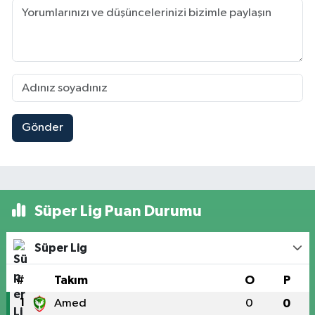
Gönder
Süper Lig Puan Durumu
Süper Lig
#
Takım
O
P
1
Amed
0
0