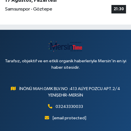
17 Ağustos, Pazartesi
Samsunspor - Göztepe
21:30
Tarafsız, objektif ve en etkili organik haberleriyle Mersin'in en iyi
haber sitesidir.
İNÖNÜ MAH.GMK BLV.NO :413 ALİYE POZCU APT.2/4
YENİŞEHİR-MERSİN
03243330033
[email protected]