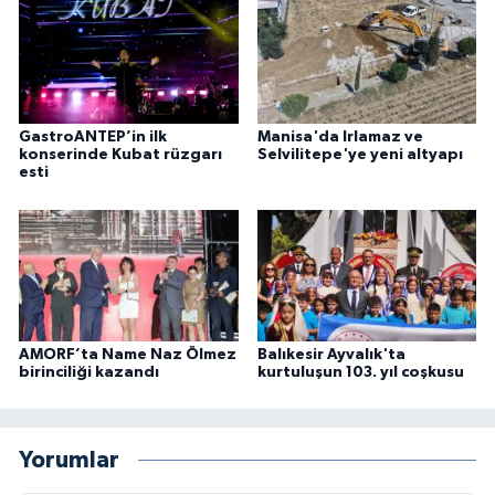
GastroANTEP’in ilk
Manisa'da Irlamaz ve
konserinde Kubat rüzgarı
Selvilitepe'ye yeni altyapı
esti
AMORF’ta Name Naz Ölmez
Balıkesir Ayvalık'ta
birinciliği kazandı
kurtuluşun 103. yıl coşkusu
Yorumlar