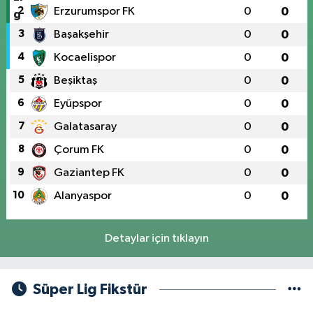
2
Erzurumspor FK
0
0
3
Başakşehir
0
0
4
Kocaelispor
0
0
5
Beşiktaş
0
0
6
Eyüpspor
0
0
7
Galatasaray
0
0
8
Çorum FK
0
0
9
Gaziantep FK
0
0
10
Alanyaspor
0
0
Detaylar için tıklayın
Süper Lig Fikstür