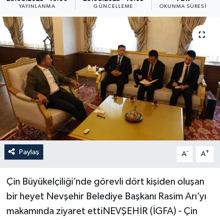
YAYINLANMA
GÜNCELLEME
OKUNMA SÜRESI
Resmi İlan
Sağlık
Siyaset
Spor
Yaşam
Paylaş
-
+
A
A
Çin Büyükelçiliği’nde görevli dört kişiden oluşan
bir heyet Nevşehir Belediye Başkanı Rasim Arı’yı
makamında ziyaret ettiNEVŞEHİR (İGFA) - Çin