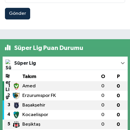
Gönder
Süper Lig Puan Durumu
Süper Lig
#
Takım
O
P
1
Amed
0
0
2
Erzurumspor FK
0
0
3
Başakşehir
0
0
4
Kocaelispor
0
0
5
Beşiktaş
0
0