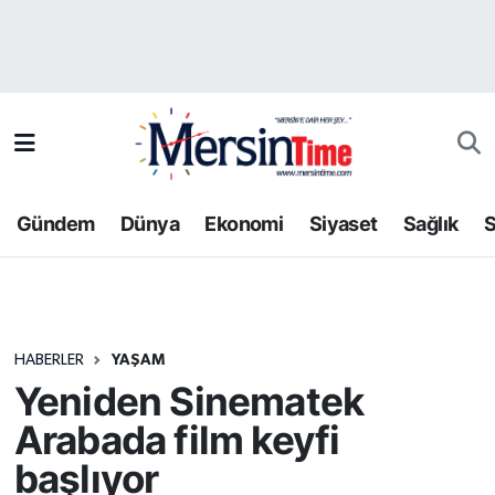
Asayiş
Hava Durumu
Bilim-Teknoloji
Trafik Durumu
Çevre
Süper Lig Puan Durumu ve Fikstür
Gündem
Dünya
Ekonomi
Siyaset
Sağlık
S
Dünya
Tüm Manşetler
Eğitim
Son Dakika Haberleri
HABERLER
YAŞAM
Ekonomi
Haber Arşivi
Yeniden Sinematek
Gündem
Arabada film keyfi
başlıyor
Kültür-Sanat