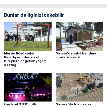
Bunlar da ilginizi çekebilir
Mersin Büyükşehir
Mersin'de sahil bandına
Belediyesinden özel
modern mescit
bireylere engelsiz yaşam
desteği
GastroANTEP’in ilk
Manisa'da Irlamaz ve