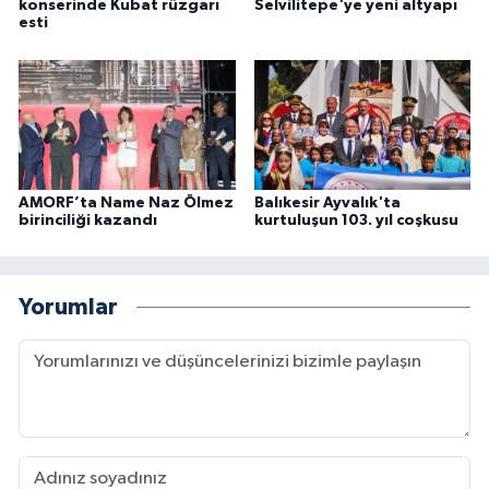
konserinde Kubat rüzgarı
Selvilitepe'ye yeni altyapı
esti
AMORF’ta Name Naz Ölmez
Balıkesir Ayvalık'ta
birinciliği kazandı
kurtuluşun 103. yıl coşkusu
Yorumlar