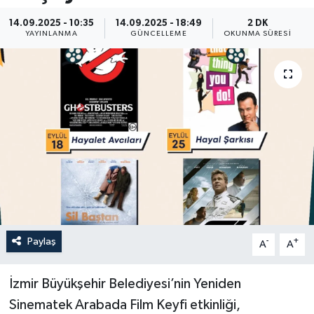
14.09.2025 - 10:35
14.09.2025 - 18:49
2 DK
Resmi İlan
YAYINLANMA
GÜNCELLEME
OKUNMA SÜRESI
Sağlık
Siyaset
Spor
Yaşam
Paylaş
-
+
A
A
İzmir Büyükşehir Belediyesi’nin Yeniden
Sinematek Arabada Film Keyfi etkinliği,