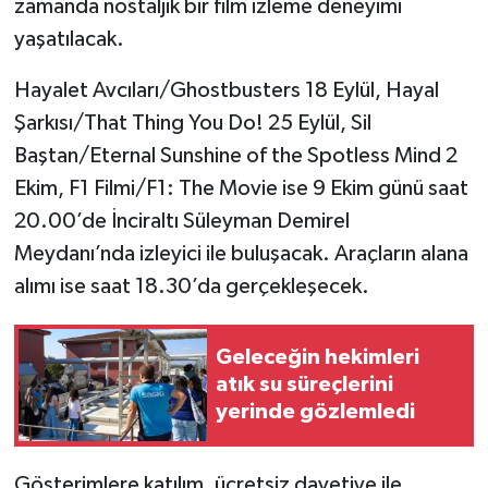
zamanda nostaljik bir film izleme deneyimi
yaşatılacak.
Hayalet Avcıları/Ghostbusters 18 Eylül, Hayal
Şarkısı/That Thing You Do! 25 Eylül, Sil
Baştan/Eternal Sunshine of the Spotless Mind 2
Ekim, F1 Filmi/F1: The Movie ise 9 Ekim günü saat
20.00’de İnciraltı Süleyman Demirel
Meydanı’nda izleyici ile buluşacak. Araçların alana
alımı ise saat 18.30’da gerçekleşecek.
Geleceğin hekimleri
atık su süreçlerini
yerinde gözlemledi
Gösterimlere katılım, ücretsiz davetiye ile