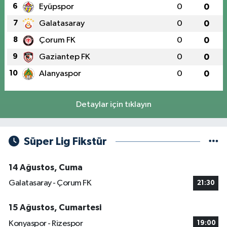
6
Eyüpspor
0
0
7
Galatasaray
0
0
8
Çorum FK
0
0
9
Gaziantep FK
0
0
10
Alanyaspor
0
0
Detaylar için tıklayın
Süper Lig Fikstür
14 Ağustos, Cuma
Galatasaray - Çorum FK
21:30
15 Ağustos, Cumartesi
Konyaspor - Rizespor
19:00