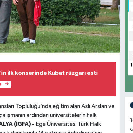
1
n ilk konserinde Kubat rüzgarı esti
e
sları Topluluğu’nda eğitim alan Aslı Arslan ve
 çalışmanın ardından üniversitelerin halk
1
LYA (İGFA) -
Ege Üniversitesi Türk Halk
G