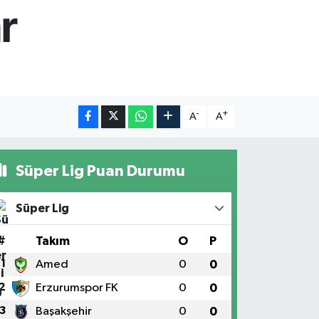
r
-
+
A
A
Süper Lig Puan Durumu
Süper Lig
#
Takım
O
P
1
Amed
0
0
2
Erzurumspor FK
0
0
3
Başakşehir
0
0