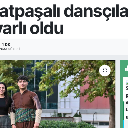
tpaşalı dansçıla
rlı oldu
1 DK
NMA SÜRESI