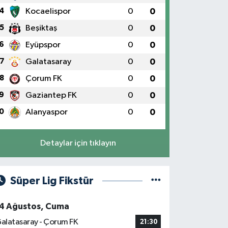
4
Kocaelispor
0
0
5
Beşiktaş
0
0
6
Eyüpspor
0
0
7
Galatasaray
0
0
8
Çorum FK
0
0
9
Gaziantep FK
0
0
0
Alanyaspor
0
0
Detaylar için tıklayın
Süper Lig Fikstür
4 Ağustos, Cuma
alatasaray - Çorum FK
21:30