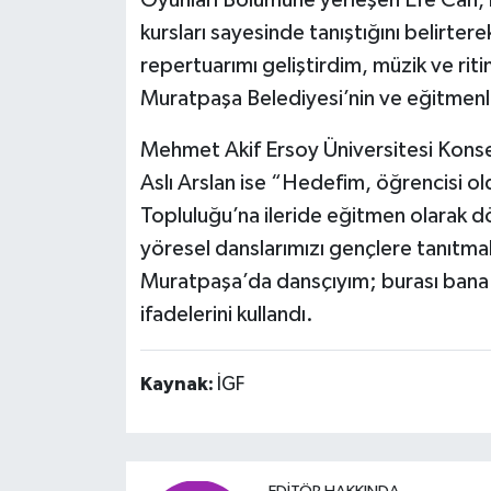
Oyunları Bölümüne yerleşen Efe Can, h
kursları sayesinde tanıştığını belirte
repertuarımı geliştirdim, müzik ve ri
Muratpaşa Belediyesi’nin ve eğitmenle
Mehmet Akif Ersoy Üniversitesi Konse
Aslı Arslan ise “Hedefim, öğrencisi 
Topluluğu’na ileride eğitmen olarak d
yöresel danslarımızı gençlere tanıtmak
Muratpaşa’da dansçıyım; burası bana
ifadelerini kullandı.
Kaynak:
İGF