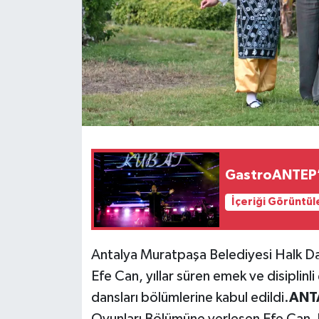
GastroANTEP’i
İçeriği Görüntül
Antalya Muratpaşa Belediyesi Halk Dan
Efe Can, yıllar süren emek ve disiplinli
dansları bölümlerine kabul edildi.
ANTA