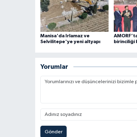
Manisa'da Irlamaz ve
AMORF’ta
Selvilitepe'ye yeni altyapı
birinciliğ
Yorumlar
Gönder