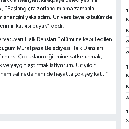
alk danslarıyla Muratpaşa Belediyesi’nin
rek, “Başlangıçta zorlandım ama zamanla
1
tim ahengini yakaladım. Üniversiteye kabulümde
K
rimin katkısı büyük” dedi.
K
rvatuvarı Halk Dansları Bölümüne kabul edilen
G
olduğum Muratpaşa Belediyesi Halk Dansları
G
önmek. Çocukların eğitimine katkı sunmak,
 ve yaygınlaştırmak istiyorum. Üç yıldır
1
 hem sahnede hem de hayatta çok şey kattı”
B
B
A
1
S