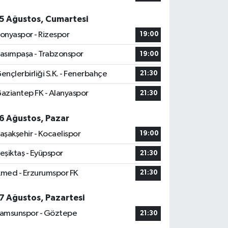
5 Ağustos, Cumartesi
onyaspor - Rizespor
19:00
asımpaşa - Trabzonspor
19:00
ençlerbirliği S.K. - Fenerbahçe
21:30
aziantep FK - Alanyaspor
21:30
6 Ağustos, Pazar
aşakşehir - Kocaelispor
19:00
eşiktaş - Eyüpspor
21:30
med - Erzurumspor FK
21:30
7 Ağustos, Pazartesi
amsunspor - Göztepe
21:30