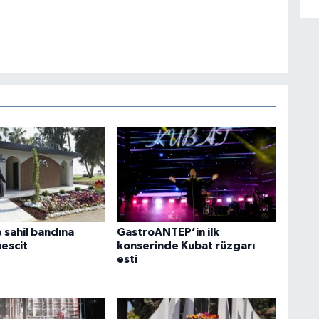
 sahil bandına
GastroANTEP’in ilk
escit
konserinde Kubat rüzgarı
esti