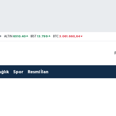
6510.40
13.799
3.061.660,64
ALTIN
BİST
BTC
ağlık
Spor
Resmi İlan