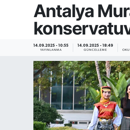
Antalya Mura
Resmi İlan
konservatuva
Sağlık
Siyaset
14.09.2025 - 10:55
14.09.2025 - 18:49
YAYINLANMA
GÜNCELLEME
OKU
Spor
Yaşam