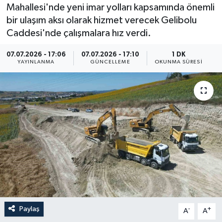
Mahallesi'nde yeni imar yolları kapsamında önemli
Resmi İlan
bir ulaşım aksı olarak hizmet verecek Gelibolu
Caddesi'nde çalışmalara hız verdi.
Sağlık
07.07.2026 - 17:06
07.07.2026 - 17:10
1 DK
YAYINLANMA
GÜNCELLEME
OKUNMA SÜRESI
Siyaset
Spor
Yaşam
Paylaş
-
+
A
A