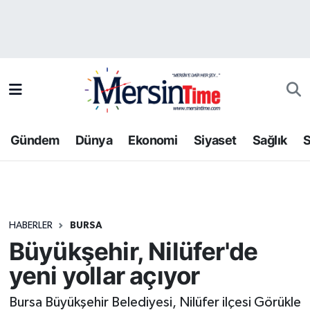
Asayiş
Hava Durumu
Bilim-Teknoloji
Trafik Durumu
Çevre
Süper Lig Puan Durumu ve Fikstür
Gündem
Dünya
Ekonomi
Siyaset
Sağlık
S
Dünya
Tüm Manşetler
Eğitim
Son Dakika Haberleri
HABERLER
BURSA
Ekonomi
Haber Arşivi
Büyükşehir, Nilüfer'de
Gündem
yeni yollar açıyor
Kültür-Sanat
Bursa Büyükşehir Belediyesi, Nilüfer ilçesi Görükle