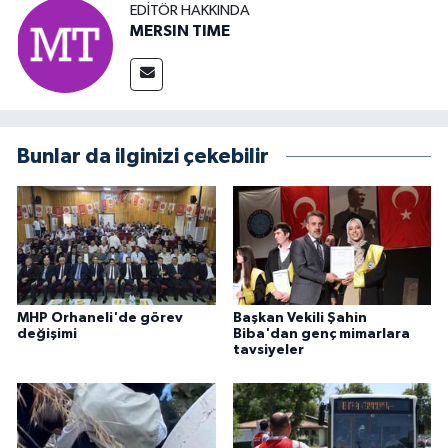
EDITÖR HAKKINDA
MERSIN TIME
Bunlar da ilginizi çekebilir
MHP Orhaneli'de görev
Başkan Vekili Şahin
değişimi
Biba'dan genç mimarlara
tavsiyeler