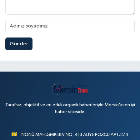
Gönder
Tarafsız, objektif ve en etkili organik haberleriyle Mersin'in en iyi
haber sitesidir.
İNÖNÜ MAH.GMK BLV.NO :413 ALİYE POZCU APT.2/4