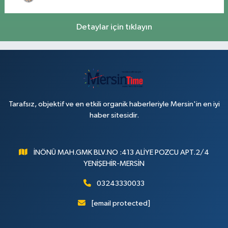
Detaylar için tıklayın
Tarafsız, objektif ve en etkili organik haberleriyle Mersin'in en iyi
haber sitesidir.
İNÖNÜ MAH.GMK BLV.NO :413 ALİYE POZCU APT.2/4
YENİŞEHİR-MERSİN
03243330033
[email protected]