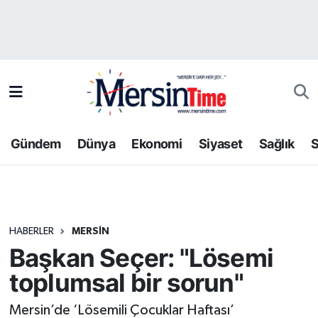
Asayiş
Hava Durumu
Bilim-Teknoloji
Trafik Durumu
Çevre
Süper Lig Puan Durumu ve Fikstür
Gündem
Dünya
Ekonomi
Siyaset
Sağlık
S
Dünya
Tüm Manşetler
Eğitim
Son Dakika Haberleri
HABERLER
MERSIN
Ekonomi
Haber Arşivi
Başkan Seçer: "Lösemi
Gündem
toplumsal bir sorun"
Kültür-Sanat
Mersin’de ‘Lösemili Çocuklar Haftası’