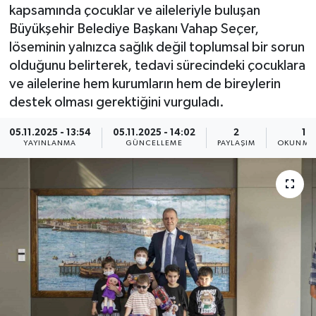
kapsamında çocuklar ve aileleriyle buluşan
Resmi İlan
Büyükşehir Belediye Başkanı Vahap Seçer,
löseminin yalnızca sağlık değil toplumsal bir sorun
Sağlık
olduğunu belirterek, tedavi sürecindeki çocuklara
ve ailelerine hem kurumların hem de bireylerin
Siyaset
destek olması gerektiğini vurguladı.
Spor
05.11.2025 - 13:54
05.11.2025 - 14:02
2
1 
YAYINLANMA
GÜNCELLEME
PAYLAŞIM
OKUNMA 
Yaşam