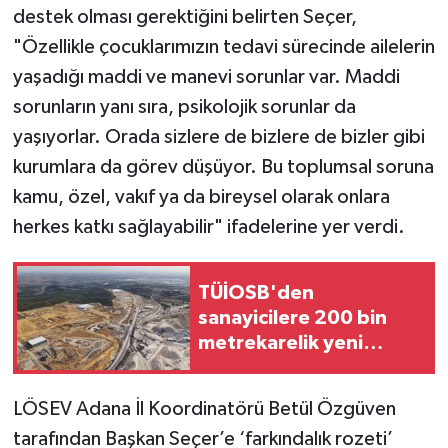
destek olması gerektiğini belirten Seçer,
"Özellikle çocuklarımızın tedavi sürecinde ailelerin
yaşadığı maddi ve manevi sorunlar var. Maddi
sorunların yanı sıra, psikolojik sorunlar da
yaşıyorlar. Orada sizlere de bizlere de bizler gibi
kurumlara da görev düşüyor. Bu toplumsal soruna
kamu, özel, vakıf ya da bireysel olarak onlara
herkes katkı sağlayabilir" ifadelerine yer verdi.
TÜİOSB'den
sanayicilere 200 bin
metrekarelik yeni
yatırım fırsatı
LÖSEV Adana İl Koordinatörü Betül Özgüven
tarafından Başkan Seçer’e ‘farkındalık rozeti’