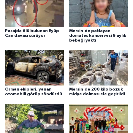
Pasajda ölü bulunan Eyüp
Mersin'de patlayan
Can davası sürüyor
domates konservesi 9 aylık
bebeği yaktı
Orman ekipleri, yanan
Mersin'de 200 kilo bozuk
otomobili görüp söndürdü
midye dolması ele geçirildi