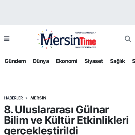
Asayiş
Hava Durumu
Bilim-Teknoloji
Trafik Durumu
Çevre
Süper Lig Puan Durumu ve Fikstür
Gündem
Dünya
Ekonomi
Siyaset
Sağlık
S
Dünya
Tüm Manşetler
Eğitim
Son Dakika Haberleri
HABERLER
MERSIN
Ekonomi
Haber Arşivi
8. Uluslararası Gülnar
Gündem
Bilim ve Kültür Etkinlikleri
gerçekleştirildi
Kültür-Sanat