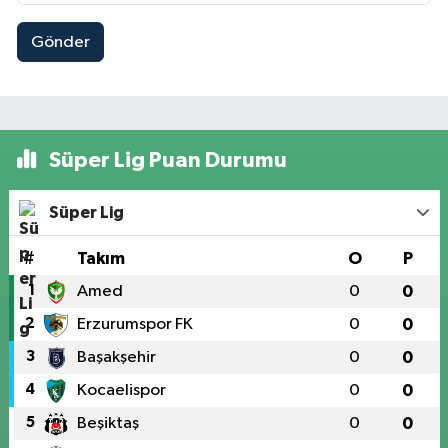
Gönder
Süper Lig Puan Durumu
Süper Lig
#
Takım
O
P
1
Amed
0
0
2
Erzurumspor FK
0
0
3
Başakşehir
0
0
4
Kocaelispor
0
0
5
Beşiktaş
0
0