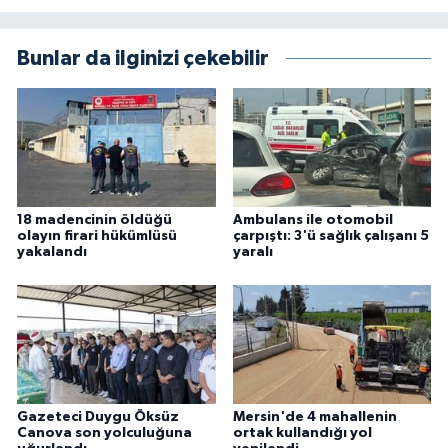
Bunlar da ilginizi çekebilir
18 madencinin öldüğü
Ambulans ile otomobil
olayın firari hükümlüsü
çarpıştı: 3'ü sağlık çalışanı 5
yakalandı
yaralı
Gazeteci Duygu Öksüz
Mersin'de 4 mahallenin
Canova son yolculuğuna
ortak kullandığı yol