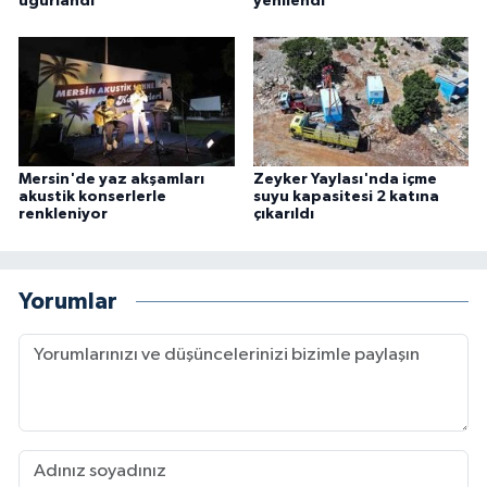
uğurlandı
yenilendi
Mersin'de yaz akşamları
Zeyker Yaylası'nda içme
akustik konserlerle
suyu kapasitesi 2 katına
renkleniyor
çıkarıldı
Yorumlar