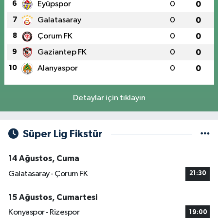
6
Eyüpspor
0
0
7
Galatasaray
0
0
8
Çorum FK
0
0
9
Gaziantep FK
0
0
10
Alanyaspor
0
0
Detaylar için tıklayın
Süper Lig Fikstür
14 Ağustos, Cuma
Galatasaray - Çorum FK
21:30
15 Ağustos, Cumartesi
Konyaspor - Rizespor
19:00