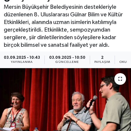
Mersin Büyükşehir Belediyesinin destekleriyle
Resmi İlan
düzenlenen 8. Uluslararası Gülnar Bilim ve Kültür
Etkinlikleri, alanında uzman isimlerin katılımıyla
Sağlık
gerçekleştirildi. Etkinlikte, sempozyumdan
sergilere, şiir dinletilerinden söyleşilere kadar
Siyaset
birçok bilimsel ve sanatsal faaliyet yer aldı.
Spor
03.09.2025 - 10:43
03.09.2025 - 10:50
2
YAYINLANMA
GÜNCELLEME
PAYLAŞIM
OKUNM
Yaşam