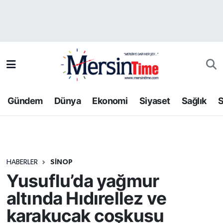
Asayiş
Hava Durumu
Bilim-Teknoloji
Trafik Durumu
Çevre
Süper Lig Puan Durumu ve Fikstür
Gündem
Dünya
Ekonomi
Siyaset
Sağlık
S
Dünya
Tüm Manşetler
Eğitim
Son Dakika Haberleri
HABERLER
SINOP
Ekonomi
Haber Arşivi
Yusuflu’da yağmur
Gündem
altında Hıdırellez ve
karakucak coşkusu
Kültür-Sanat