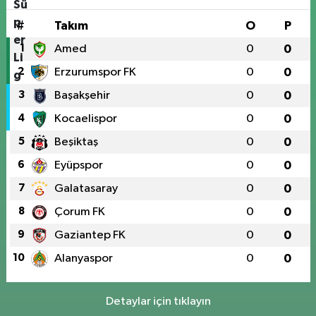
#
Takım
O
P
1
Amed
0
0
2
Erzurumspor FK
0
0
3
Başakşehir
0
0
4
Kocaelispor
0
0
5
Beşiktaş
0
0
6
Eyüpspor
0
0
7
Galatasaray
0
0
8
Çorum FK
0
0
9
Gaziantep FK
0
0
10
Alanyaspor
0
0
Detaylar için tıklayın