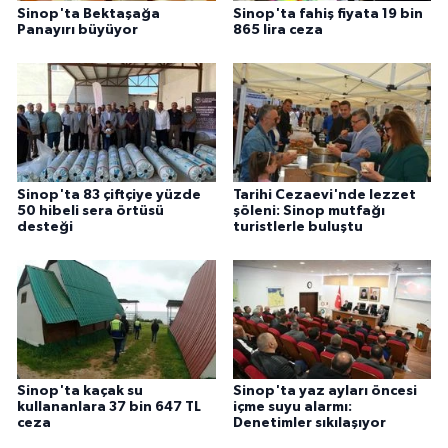
Sinop'ta Bektaşağa
Sinop'ta fahiş fiyata 19 bin
Panayırı büyüyor
865 lira ceza
Sinop'ta 83 çiftçiye yüzde
Tarihi Cezaevi'nde lezzet
50 hibeli sera örtüsü
şöleni: Sinop mutfağı
desteği
turistlerle buluştu
Sinop'ta kaçak su
Sinop'ta yaz ayları öncesi
kullananlara 37 bin 647 TL
içme suyu alarmı:
ceza
Denetimler sıkılaşıyor