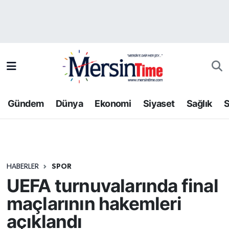
Asayiş
Hava Durumu
Bilim-Teknoloji
Trafik Durumu
Çevre
Süper Lig Puan Durumu ve Fikstür
Gündem
Dünya
Ekonomi
Siyaset
Sağlık
S
Dünya
Tüm Manşetler
Eğitim
Son Dakika Haberleri
HABERLER
SPOR
Ekonomi
Haber Arşivi
UEFA turnuvalarında final
Gündem
maçlarının hakemleri
açıklandı
Kültür-Sanat