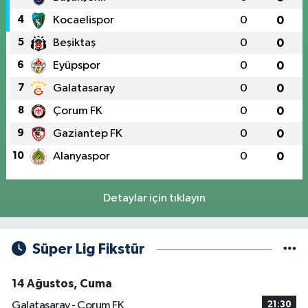
4
Kocaelispor
0
0
5
Beşiktaş
0
0
6
Eyüpspor
0
0
7
Galatasaray
0
0
8
Çorum FK
0
0
9
Gaziantep FK
0
0
10
Alanyaspor
0
0
Detaylar için tıklayın
Süper Lig Fikstür
14 Ağustos, Cuma
Galatasaray - Çorum FK
21:30