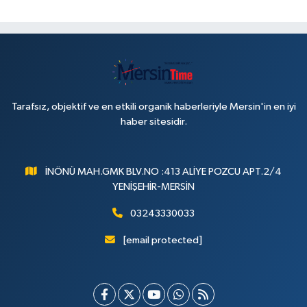
Tarafsız, objektif ve en etkili organik haberleriyle Mersin'in en iyi
haber sitesidir.
İNÖNÜ MAH.GMK BLV.NO :413 ALİYE POZCU APT.2/4
YENİŞEHİR-MERSİN
03243330033
[email protected]