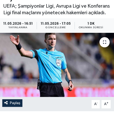
UEFA; Şampiyonlar Ligi, Avrupa Ligi ve Konferans
Resmi İlan
Ligi final maçlarını yönetecek hakemleri açıkladı.
Sağlık
11.05.2026 - 16:51
11.05.2026 - 17:05
1 DK
YAYINLANMA
GÜNCELLEME
OKUNMA SÜRESI
Siyaset
Spor
Yaşam
Paylaş
-
+
A
A