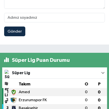
Gönder
Süper Lig Puan Durumu
Süper Lig
#
Takım
O
P
1
Amed
0
0
2
Erzurumspor FK
0
0
3
Başakşehir
0
0