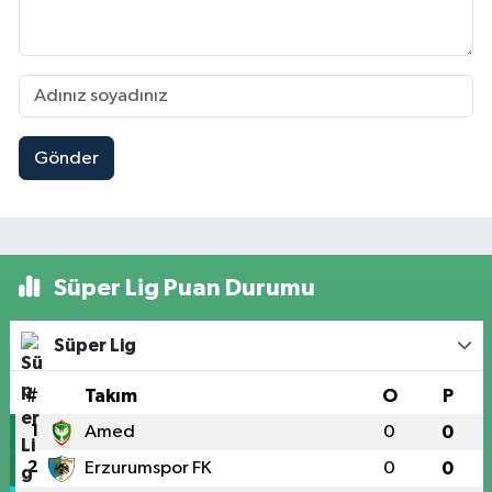
Gönder
Süper Lig Puan Durumu
Süper Lig
#
Takım
O
P
1
Amed
0
0
2
Erzurumspor FK
0
0