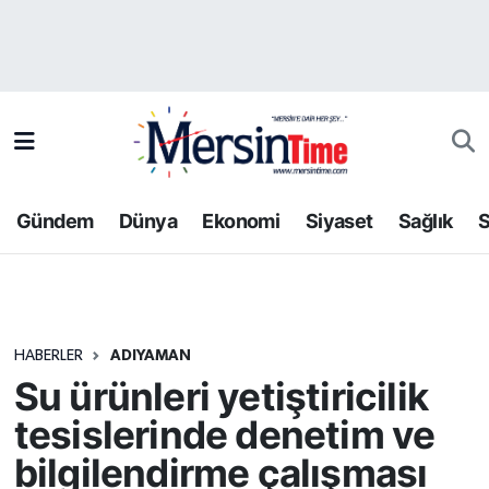
Asayiş
Hava Durumu
Bilim-Teknoloji
Trafik Durumu
Çevre
Süper Lig Puan Durumu ve Fikstür
Gündem
Dünya
Ekonomi
Siyaset
Sağlık
S
Dünya
Tüm Manşetler
Eğitim
Son Dakika Haberleri
HABERLER
ADIYAMAN
Ekonomi
Haber Arşivi
Su ürünleri yetiştiricilik
Gündem
tesislerinde denetim ve
bilgilendirme çalışması
Kültür-Sanat