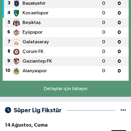
3
Başakşehir
0
0
4
Kocaelispor
0
0
5
Beşiktaş
0
0
6
Eyüpspor
0
0
7
Galatasaray
0
0
8
Çorum FK
0
0
9
Gaziantep FK
0
0
10
Alanyaspor
0
0
Detaylar için tıklayın
Süper Lig Fikstür
14 Ağustos, Cuma