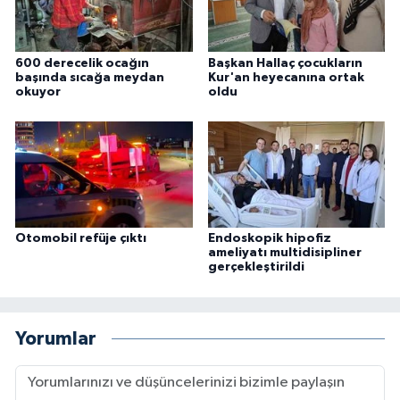
600 derecelik ocağın
Başkan Hallaç çocukların
başında sıcağa meydan
Kur'an heyecanına ortak
okuyor
oldu
Otomobil refüje çıktı
Endoskopik hipofiz
ameliyatı multidisipliner
gerçekleştirildi
Yorumlar