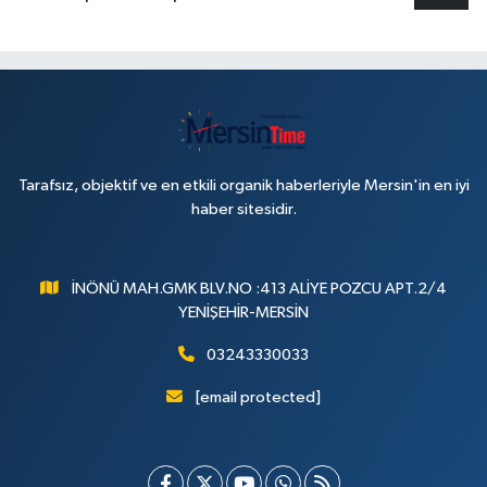
Tarafsız, objektif ve en etkili organik haberleriyle Mersin'in en iyi
haber sitesidir.
İNÖNÜ MAH.GMK BLV.NO :413 ALİYE POZCU APT.2/4
YENİŞEHİR-MERSİN
03243330033
[email protected]