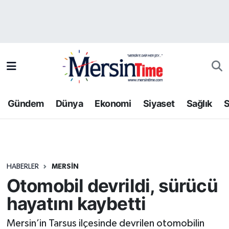
Asayiş
Hava Durumu
Bilim-Teknoloji
Trafik Durumu
Çevre
Süper Lig Puan Durumu ve Fikstür
Gündem
Dünya
Ekonomi
Siyaset
Sağlık
S
Dünya
Tüm Manşetler
Eğitim
Son Dakika Haberleri
HABERLER
MERSIN
Ekonomi
Haber Arşivi
Otomobil devrildi, sürücü
Gündem
hayatını kaybetti
Kültür-Sanat
Mersin’in Tarsus ilçesinde devrilen otomobilin