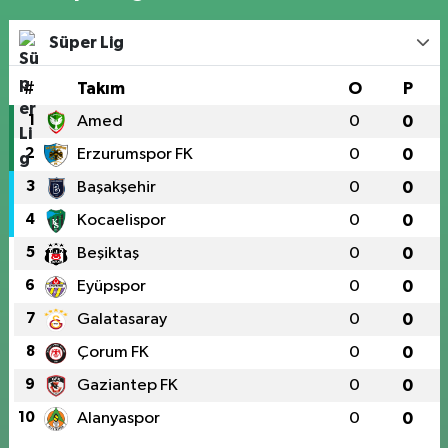
Süper Lig
#
Takım
O
P
1
Amed
0
0
2
Erzurumspor FK
0
0
3
Başakşehir
0
0
4
Kocaelispor
0
0
5
Beşiktaş
0
0
6
Eyüpspor
0
0
7
Galatasaray
0
0
8
Çorum FK
0
0
9
Gaziantep FK
0
0
10
Alanyaspor
0
0