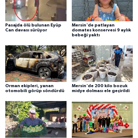
Pasajda ölü bulunan Eyüp
Mersin'de patlayan
Can davası sürüyor
domates konservesi 9 aylık
bebeği yaktı
Orman ekipleri, yanan
Mersin'de 200 kilo bozuk
otomobili görüp söndürdü
midye dolması ele geçirildi