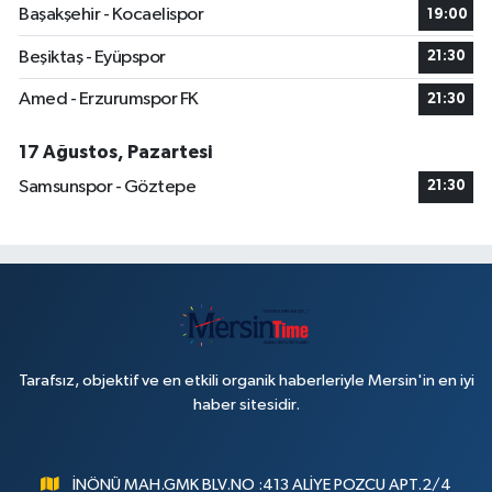
Başakşehir - Kocaelispor
19:00
Beşiktaş - Eyüpspor
21:30
Amed - Erzurumspor FK
21:30
17 Ağustos, Pazartesi
Samsunspor - Göztepe
21:30
Tarafsız, objektif ve en etkili organik haberleriyle Mersin'in en iyi
haber sitesidir.
İNÖNÜ MAH.GMK BLV.NO :413 ALİYE POZCU APT.2/4