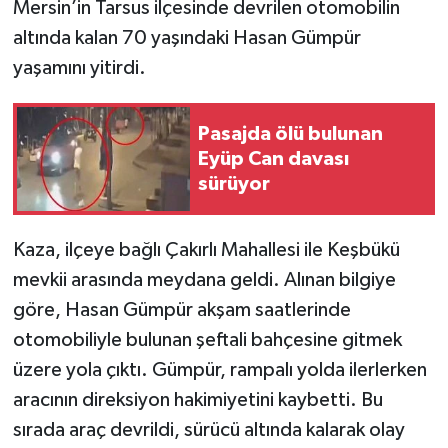
Mersin’in Tarsus ilçesinde devrilen otomobilin
altında kalan 70 yaşındaki Hasan Gümpür
yaşamını yitirdi.
Pasajda ölü bulunan
Eyüp Can davası
sürüyor
Kaza, ilçeye bağlı Çakırlı Mahallesi ile Keşbükü
mevkii arasında meydana geldi. Alınan bilgiye
göre, Hasan Gümpür akşam saatlerinde
otomobiliyle bulunan şeftali bahçesine gitmek
üzere yola çıktı. Gümpür, rampalı yolda ilerlerken
aracının direksiyon hakimiyetini kaybetti. Bu
sırada araç devrildi, sürücü altında kalarak olay