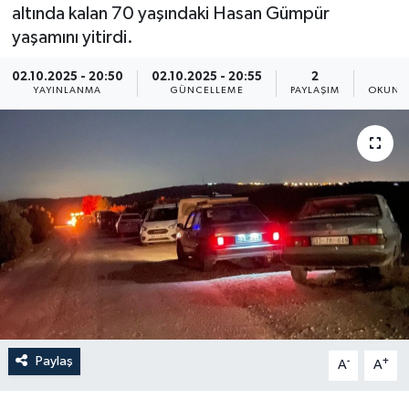
altında kalan 70 yaşındaki Hasan Gümpür
Resmi İlan
yaşamını yitirdi.
Sağlık
02.10.2025 - 20:50
02.10.2025 - 20:55
2
1
YAYINLANMA
GÜNCELLEME
PAYLAŞIM
OKUNMA
Siyaset
Spor
Yaşam
Paylaş
-
+
A
A