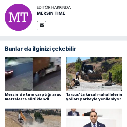
EDITÖR HAKKINDA
MERSIN TIME
Bunlar da ilginizi çekebilir
Mersin'de tırın çarptığı araç
Tarsus'ta kırsal mahallelerin
metrelerce sürüklendi
yolları parkeyle yenileniyor