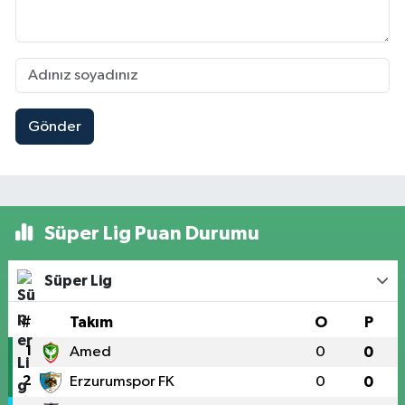
Gönder
Süper Lig Puan Durumu
Süper Lig
#
Takım
O
P
1
Amed
0
0
2
Erzurumspor FK
0
0