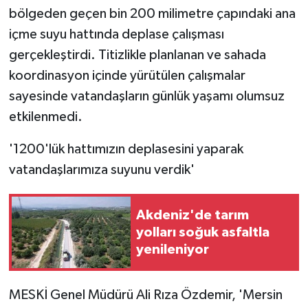
bölgeden geçen bin 200 milimetre çapındaki ana
içme suyu hattında deplase çalışması
gerçekleştirdi. Titizlikle planlanan ve sahada
koordinasyon içinde yürütülen çalışmalar
sayesinde vatandaşların günlük yaşamı olumsuz
etkilenmedi.
'1200'lük hattımızın deplasesini yaparak
vatandaşlarımıza suyunu verdik'
Akdeniz'de tarım
yolları soğuk asfaltla
yenileniyor
MESKİ Genel Müdürü Ali Rıza Özdemir, 'Mersin