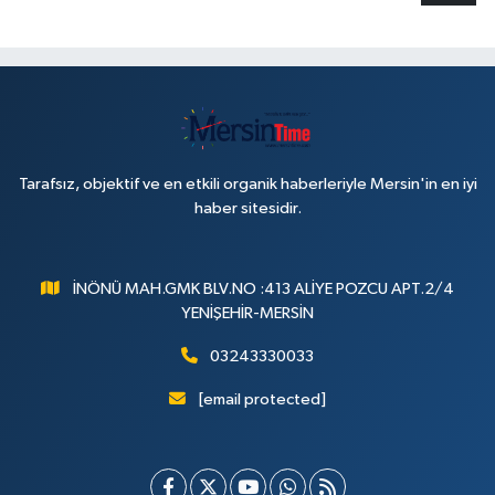
Tarafsız, objektif ve en etkili organik haberleriyle Mersin'in en iyi
haber sitesidir.
İNÖNÜ MAH.GMK BLV.NO :413 ALİYE POZCU APT.2/4
YENİŞEHİR-MERSİN
03243330033
[email protected]