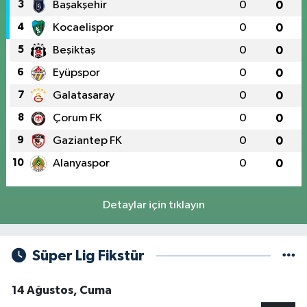
3
Başakşehir
0
0
4
Kocaelispor
0
0
5
Beşiktaş
0
0
6
Eyüpspor
0
0
7
Galatasaray
0
0
8
Çorum FK
0
0
9
Gaziantep FK
0
0
10
Alanyaspor
0
0
Detaylar için tıklayın
Süper Lig Fikstür
14 Ağustos, Cuma