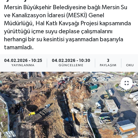
Mersin Büyükşehir Belediyesine bağlı Mersin Su
Resmi İlan
ve Kanalizasyon İdaresi (MESKİ) Genel
Müdürlüğü, Hal Katlı Kavşağı Projesi kapsamında
Sağlık
yürüttüğü içme suyu deplase çalışmalarını
herhangi bir su kesintisi yaşanmadan başarıyla
Siyaset
tamamladı.
Spor
04.02.2026 - 10:25
04.02.2026 - 10:30
3
YAYINLANMA
GÜNCELLEME
PAYLAŞIM
OKUNM
Yaşam