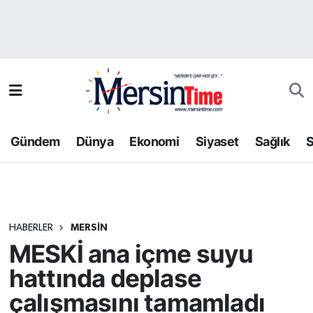
Asayiş
Hava Durumu
Bilim-Teknoloji
Trafik Durumu
Çevre
Süper Lig Puan Durumu ve Fikstür
Gündem
Dünya
Ekonomi
Siyaset
Sağlık
S
Dünya
Tüm Manşetler
Eğitim
Son Dakika Haberleri
HABERLER
MERSIN
Ekonomi
Haber Arşivi
MESKİ ana içme suyu
Gündem
hattında deplase
çalışmasını tamamladı
Kültür-Sanat