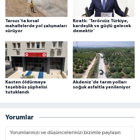
Tarsus'ta kırsal
Kıratlı: 'Terörsüz Türkiye,
mahallelerde yol çalışmaları
kardeşlik ve güçlü gelecek
sürüyor
demektir'
Kasten öldürmeye
Akdeniz'de tarım yolları
teşebbüs şüphelisi
soğuk asfaltla yenileniyor
tutuklandı
Yorumlar