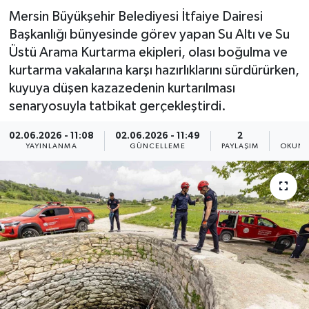
Mersin Büyükşehir Belediyesi İtfaiye Dairesi
Resmi İlan
Başkanlığı bünyesinde görev yapan Su Altı ve Su
Üstü Arama Kurtarma ekipleri, olası boğulma ve
Sağlık
kurtarma vakalarına karşı hazırlıklarını sürdürürken,
kuyuya düşen kazazedenin kurtarılması
Siyaset
senaryosuyla tatbikat gerçekleştirdi.
Spor
02.06.2026 - 11:08
02.06.2026 - 11:49
2
1
YAYINLANMA
GÜNCELLEME
PAYLAŞIM
OKUNM
Yaşam