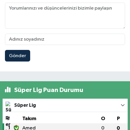
Gönder
Süper Lig Puan Durumu
Süper Lig
#
Takım
O
P
1
Amed
0
0