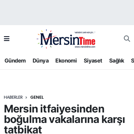
Asayiş
Hava Durumu
Bilim-Teknoloji
Trafik Durumu
Çevre
Süper Lig Puan Durumu ve Fikstür
Gündem
Dünya
Ekonomi
Siyaset
Sağlık
S
Dünya
Tüm Manşetler
Eğitim
Son Dakika Haberleri
HABERLER
GENEL
Ekonomi
Haber Arşivi
Mersin itfaiyesinden
Gündem
boğulma vakalarına karşı
tatbikat
Kültür-Sanat