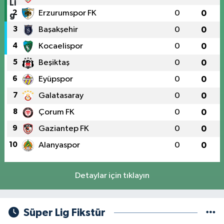
2
Erzurumspor FK
0
0
3
Başakşehir
0
0
4
Kocaelispor
0
0
5
Beşiktaş
0
0
6
Eyüpspor
0
0
7
Galatasaray
0
0
8
Çorum FK
0
0
9
Gaziantep FK
0
0
10
Alanyaspor
0
0
Detaylar için tıklayın
Süper Lig Fikstür