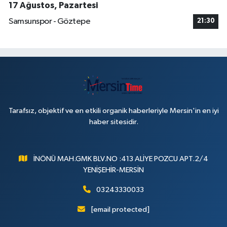
17 Ağustos, Pazartesi
Samsunspor - Göztepe
21:30
Tarafsız, objektif ve en etkili organik haberleriyle Mersin'in en iyi
haber sitesidir.
İNÖNÜ MAH.GMK BLV.NO :413 ALİYE POZCU APT.2/4
YENİŞEHİR-MERSİN
03243330033
[email protected]