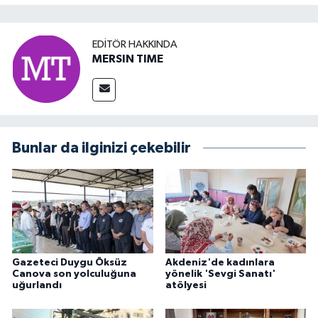
EDITÖR HAKKINDA
MERSIN TIME
Bunlar da ilginizi çekebilir
Gazeteci Duygu Öksüz
Akdeniz'de kadınlara
Canova son yolculuğuna
yönelik 'Sevgi Sanatı'
uğurlandı
atölyesi