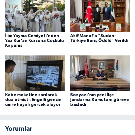
İlim Yayma Cemiyeti’nden
Akif Manaf’a “Sudan-
Yaz Kur’an Kursuna Coşkulu
Türkiye Barış Ödülü” Verildi
Kapanış
Kabe maketine sarılarak
Bozyazı'nın yeni İlçe
dua etmişti: Engelli gencin
Jandarma Komutanı göreve
umre hayali gerçek oluyor
başladı
Yorumlar