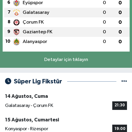
6
Eyüpspor
0
0
7
Galatasaray
0
0
8
Çorum FK
0
0
9
Gaziantep FK
0
0
10
Alanyaspor
0
0
Detaylar için tıklayın
Süper Lig Fikstür
14 Ağustos, Cuma
Galatasaray - Çorum FK
21:30
15 Ağustos, Cumartesi
Konyaspor - Rizespor
19:00