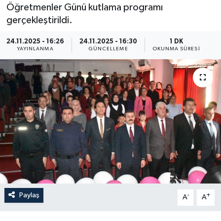
Öğretmenler Günü kutlama programı
Resmi İlan
gerçekleştirildi.
Sağlık
24.11.2025 - 16:26
24.11.2025 - 16:30
1 DK
YAYINLANMA
GÜNCELLEME
OKUNMA SÜRESI
Siyaset
Spor
Yaşam
Paylaş
-
+
A
A