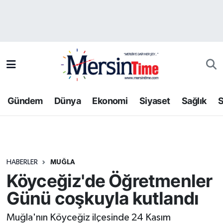
Asayiş
Hava Durumu
Bilim-Teknoloji
Trafik Durumu
Çevre
Süper Lig Puan Durumu ve Fikstür
Gündem
Dünya
Ekonomi
Siyaset
Sağlık
S
Dünya
Tüm Manşetler
Eğitim
Son Dakika Haberleri
HABERLER
MUĞLA
Ekonomi
Haber Arşivi
Köyceğiz'de Öğretmenler
Gündem
Günü coşkuyla kutlandı
Kültür-Sanat
Muğla'nın Köyceğiz ilçesinde 24 Kasım