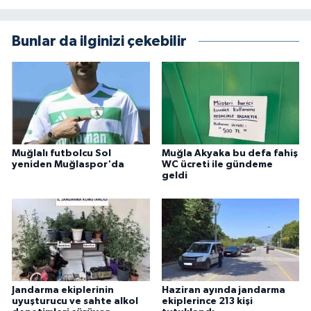
Bunlar da ilginizi çekebilir
Muğlalı futbolcu Sol
Muğla Akyaka bu defa fahiş
yeniden Muğlaspor'da
WC ücreti ile gündeme
geldi
Jandarma ekiplerinin
Haziran ayında jandarma
uyuşturucu ve sahte alkol
ekiplerince 213 kişi