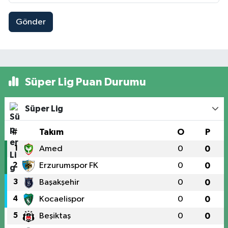
Gönder
Süper Lig Puan Durumu
Süper Lig
#
Takım
O
P
1
Amed
0
0
2
Erzurumspor FK
0
0
3
Başakşehir
0
0
4
Kocaelispor
0
0
5
Beşiktaş
0
0